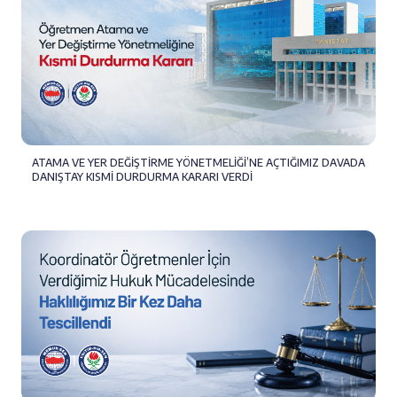
ATAMA VE YER DEĞİŞTİRME YÖNETMELİĞİ’NE AÇTIĞIMIZ DAVADA
DANIŞTAY KISMİ DURDURMA KARARI VERDİ