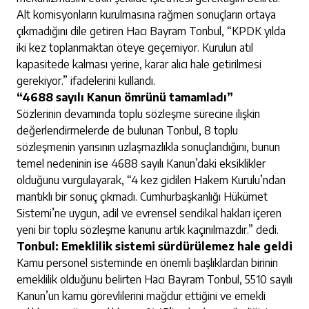
Alt komisyonların kurulmasına rağmen sonuçların ortaya
çıkmadığını dile getiren Hacı Bayram Tonbul, “KPDK yılda
iki kez toplanmaktan öteye geçemiyor. Kurulun atıl
kapasitede kalması yerine, karar alıcı hale getirilmesi
gerekiyor.” ifadelerini kullandı.
“4688 sayılı Kanun ömrünü tamamladı”
Sözlerinin devamında toplu sözleşme sürecine ilişkin
değerlendirmelerde de bulunan Tonbul, 8 toplu
sözleşmenin yarısının uzlaşmazlıkla sonuçlandığını, bunun
temel nedeninin ise 4688 sayılı Kanun’daki eksiklikler
olduğunu vurgulayarak, “4 kez gidilen Hakem Kurulu’ndan
mantıklı bir sonuç çıkmadı. Cumhurbaşkanlığı Hükümet
Sistemi’ne uygun, adil ve evrensel sendikal hakları içeren
yeni bir toplu sözleşme kanunu artık kaçınılmazdır.” dedi.
Tonbul: Emeklilik sistemi sürdürülemez hale geldi
Kamu personel sisteminde en önemli başlıklardan birinin
emeklilik olduğunu belirten Hacı Bayram Tonbul, 5510 sayılı
Kanun’un kamu görevlilerini mağdur ettiğini ve emekli