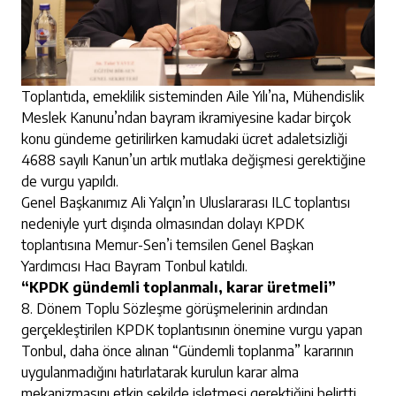
Toplantıda, emeklilik sisteminden Aile Yılı’na, Mühendislik
Meslek Kanunu’ndan bayram ikramiyesine kadar birçok
konu gündeme getirilirken kamudaki ücret adaletsizliği
4688 sayılı Kanun’un artık mutlaka değişmesi gerektiğine
de vurgu yapıldı.
Genel Başkanımız Ali Yalçın’ın Uluslararası ILC toplantısı
nedeniyle yurt dışında olmasından dolayı KPDK
toplantısına Memur-Sen’i temsilen Genel Başkan
Yardımcısı Hacı Bayram Tonbul katıldı.
“KPDK gündemli toplanmalı, karar üretmeli”
8. Dönem Toplu Sözleşme görüşmelerinin ardından
gerçekleştirilen KPDK toplantısının önemine vurgu yapan
Tonbul, daha önce alınan “Gündemli toplanma” kararının
uygulanmadığını hatırlatarak kurulun karar alma
mekanizmasını etkin şekilde işletmesi gerektiğini belirtti.