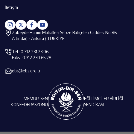
İletişim
Zübeyde Hanım Mahallesi Sebze Bahçeleri Caddesi No:86
Altındağ - Ankara / TÜRKİYE
Tel : 0.312 231 23 06
Faks : 0.312 230 65 28
ebs@ebs.org.tr
MEMUR-SEN
EĞİTİMCİLER BİRLİĞİ
KONFEDERASYONU
SENDİKASI