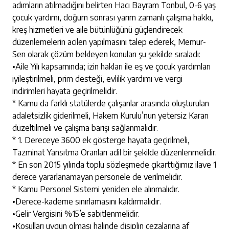
adımların atılmadığını belirten Hacı Bayram Tonbul, 0-6 yaş
çocuk yardımı, doğum sonrası yarım zamanlı çalışma hakkı,
kreş hizmetleri ve aile bütünlüğünü güçlendirecek
düzenlemelerin acilen yapılmasını talep ederek, Memur-
Sen olarak çözüm bekleyen konuları şu şekilde sıraladı:
•​Aile Yılı kapsamında; izin hakları ile eş ve çocuk yardımları
iyileştirilmeli, prim desteği, evlilik yardımı ve vergi
indirimleri hayata geçirilmelidir.
* Kamu da farklı statülerde çalışanlar arasında oluşturulan
adaletsizlik giderilmeli, Hakem Kurulu’nun yetersiz Kararı
düzeltilmeli ve çalışma barışı sağlanmalıdır.
* 1. Dereceye 3600 ek gösterge hayata geçirilmeli,
Tazminat Yansıtma Oranları adil bir şekilde düzenlenmelidir.
* En son 2015 yılında toplu sözleşmede çıkarttığımız ilave 1
derece yararlanamayan personele de verilmelidir.
* Kamu Personel Sistemi yeniden ele alınmalıdır.
•​Derece-kademe sınırlamasını kaldırmalıdır.
•​Gelir Vergisini %15’e sabitlenmelidir.
•​Koşulları uygun olması halinde disiplin cezalarına af