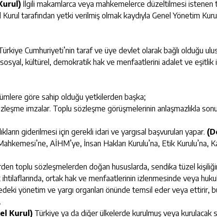
Kurul)
İlgili makamlarca veya mahkemelerce düzeltilmesi istenen tü
rul tarafından yetki verilmiş olmak kaydıyla Genel Yönetim Kurulu t
iye Cumhuriyeti’nin taraf ve üye devlet olarak bağlı olduğu ulus
sosyal, kültürel, demokratik hak ve menfaatlerini adalet ve eşitlik 
ükümlere göre sahip olduğu yetkilerden başka;
özleşme imzalar. Toplu sözleşme görüşmelerinin anlaşmazlıkla son
arın giderilmesi için gerekli idari ve yargısal başvuruları yapar.
(D
hkemesi’ne, AİHM’ye, İnsan Hakları Kurulu’na, Etik Kurulu’na, Kam
erden toplu sözleşmelerden doğan hususlarda, sendika tüzel kişiliğ
cak ihtilaflarında, ortak hak ve menfaatlerinin izlenmesinde veya hu
cedeki yönetim ve yargı organları önünde temsil eder veya ettirir,
.
el Kurul)
Türkiye ya da diğer ülkelerde kurulmuş veya kurulacak s