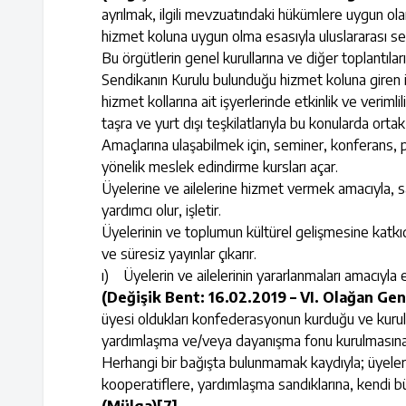
ayrılmak, ilgili mevzuatındaki hükümlere uygun olar
hizmet koluna uygun olma esasıyla uluslararası send
Bu örgütlerin genel kurullarına ve diğer toplantılarına
Sendikanın Kurulu bulunduğu hizmet koluna giren iş
hizmet kollarına ait işyerlerinde etkinlik ve verimli
taşra ve yurt dışı teşkilatlarıyla bu konularda ortak
Amaçlarına ulaşabilmek için, seminer, konferans, pa
yönelik meslek edindirme kursları açar.
Üyelerine ve ailelerine hizmet vermek amacıyla, sağ
yardımcı olur, işletir.
Üyelerinin ve toplumun kültürel gelişmesine katkıda
ve süresiz yayınlar çıkarır.
ı) Üyelerin ve ailelerinin yararlanmaları amacıyla eğ
(Değişik Bent: 16.02.2019 – VI. Olağan Gen
üyesi oldukları konfederasyonun kurduğu ve kurulu
yardımlaşma ve/veya dayanışma fonu kurulmasına 
Herhangi bir bağışta bulunmamak kaydıyla; üyeler
kooperatiflere, yardımlaşma sandıklarına, kendi bü