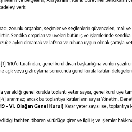
leşmelerin ve belgelerin, Anayasanın, Kamu Görevlileri Sendikalar
adeleyi verir.
 zorunlu organları, seçimler ve seçilenlerin güvenceleri, mali ve sosya
lirtilir. Sendika organları ve üyeleri bütün iş ve işlemlerinde sen
e aykırı olmamak ve lafzına ve ruhuna uygun olmak şartıyla yetkil
n
[1]
1/10’u tarafından, genel kurul divan başkanlığına verilen yazılı 
ine açık veya gizli oylama sonucunda genel kurula katılan delegeler
 yer aldığı genel kurulda toplantı yeter sayısı, genel kurul üye ta
[4]
aranmaz; ancak bu toplantıya katılanların sayısı Yönetim, Deneti
19 – VI. Olağan Genel Kurul)
Karar yeter sayısı ise, toplantıya 
ildiği tarihten itibaren yürürlüğe girer ve ilgili iş ve işlemler hakkın