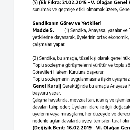
(5)
(Ek Fıkra: 21.02.2015 – V. Olağan Genel 
sunulmak ve geçmişe etkili olmamak üzere, Genel Ku
Sendikanın Görev ve Yetkileri
Madde 5.
(1) Sendika, Anayasa, yasalar ve Türk
yetkilerine dayanarak, üyelerinin ortak ekonomik, 
çalışmaları yapar.
(2) Sendika, bu amaçla, tüzel kişi olarak genel h
Toplu sözleşme görüşmelerini yürütür ve toplu s
Görevlileri Hakem Kuruluna başvurur.
Toplu sözleşmenin uygulanmasına ilişkin uyuşmazlıkl
Genel Kurul)
Gerektiğinde bu amaçla Anayasa Ma
başvuru yapar.
Çalışma hayatında, mevzuattan, idari iş ve işleml
davaları takip eder; Üyelerin idare ile ilgili doğa
üyelerini veya mirasçılarını, her düzeyde ve dere
nedenle açılan davalarda üyeyi temsilen taraf olur
(Değişik Bent: 16.02.2019 – VI. Olağan Gen