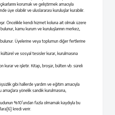
e çıkarlarını korumak ve geliştirmek amacıyla
 üye olabilir ve uluslararası kuruluşlar kurabilir.
ışır. Öncelikle kendi hizmet koluna ait olmak üzere
erde bulunur, kamu kurum ve kuruluşlarının merkez,
e bulunur. Üyelerine veya toplumun diğer fertlerine
 kültürel ve sosyal tesisler kurar, kurulmasına
urar ve işletir. Kitap, broşür, bülten vb. süreli
işsizlik gibi hallerde yardım ve eğitim amacıyla
u amaçlara yönelik sandık kurulmasına,
evcudunun %10’undan fazla olmamak kaydıyla bu
lara
[6]
kredi verir.