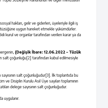
ı ve Toplu Sözleşme Kanununun ve diğer mevzuatın
l hakları, gelir ve giderleri, üyeleriyle ilgili iş
dika tüzüğüne uygun hareket etmekle yükümdürler.
i kurul ve organlar tarafından verilen karar ya da
önergenin,
(Değişik İbare: 12.06.2022 – Tüzük
in salt çoğunluğu
[2]
tarafından kabul edilmesiyle
m sayısının salt çoğunluğudur
[3]
. İlk toplantıda bu
m ve Disiplin Kurulu Asil Üye sayıları toplamının
katılan delege sayısının salt çoğunluğudur.
da uygulanır.