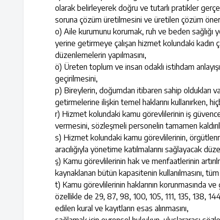
olarak belirleyerek doğru ve tutarlı pratikler gerçe
soruna çözüm üretilmesini ve üretilen çözüm öneril
o) Aile kurumunu korumak, ruh ve beden sağlığı yer
yerine getirmeye çalışan hizmet kolundaki kadın çalı
düzenlemelerin yapılmasını,
ö) Üreten toplum ve insan odaklı istihdam anlayışı
geçirilmesini,
p) Bireylerin, doğumdan itibaren sahip oldukları v
getirmelerine ilişkin temel haklarını kullanırken, hi
r) Hizmet kolundaki kamu görevlilerinin iş güven
vermesini, sözleşmeli personelin tamamen kaldırıl
s) Hizmet kolundaki kamu görevlilerinin, örgütlenm
aracılığıyla yönetime katılmalarını sağlayacak düz
ş) Kamu görevlilerinin hak ve menfaatlerinin artır
kaynaklanan bütün kapasitenin kullanılmasını, tüm 
t) Kamu görevlilerinin haklarının korunmasında ve 
özellikle de 29, 87, 98, 100, 105, 111, 135, 138, 
edilen kural ve kayıtların esas alınmasını,