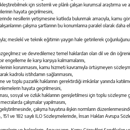
kleştirebilmek için sistemli ve plânlı çalışan kurumsal araştırma ve a
erinin hayata geçirilmesini,
inde nesillerin yetişmesine katkıda bulunmak amacıyla, kamu görevlis
şanlarının çalışma şartlarının bu konumlarına paralel olarak daha elve
yla; meslekî ve teknik eğitimin yaygın hale getirilerek çoğunluğunu
azgeçilmez ve devredilemez temel haklardan olan dil ve din öğrenimi 
çbir engelleme ile karşı karşıya kalmamalarını,
celerinin korunmasını, kamu hizmeti kavramıyla örtüşmeyen sözleş
arak kadrolu istihdamın sağlanmasını,
e ve toplu pazarlık haklarının gerektirdiği imkânlar yanında katılım
enlemelerin hayata geçirilmesini,
ılması, sosyal ve özlük haklarının genişletilmesi için toplu sözleşm
mecralarda çalışmalar yapılmasını,
geliştirilmesinde, çalışma hayatına ilişkin normların düzenlenmesin
144, 151 ve 182 sayılı ILO Sözleşmelerinde, İnsan Hakları Avrupa Sö