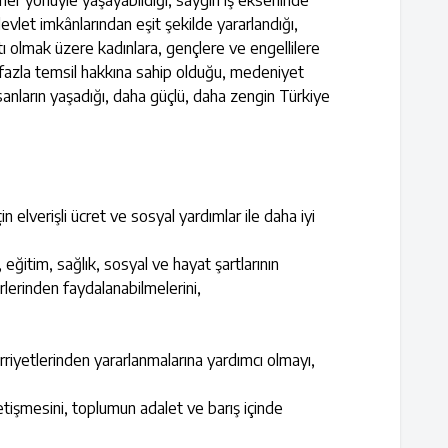
u her yönüyle yaşayabildiği, saygın iş ekseninde
vlet imkânlarından eşit şekilde yararlandığı,
tı olmak üzere kadınlara, gençlere ve engellilere
a fazla temsil hakkına sahip olduğu, medeniyet
anların yaşadığı, daha güçlü, daha zengin Türkiye
elverişli ücret ve sosyal yardımlar ile daha iyi
n, eğitim, sağlık, sosyal ve hayat şartlarının
irlerinden faydalanabilmelerini,
ürriyetlerinden yararlanmalarına yardımcı olmayı,
etişmesini, toplumun adalet ve barış içinde