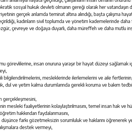
 tam anlamıyla hayata geçirildiği, çalışanların insan olmanın onurun
kratik sosyal hukuk devleti olmanın gereği olarak her vatandaşın de
iyetinin gerçek anlamda teminat altına alındığı, başta çalışma haya
geçirildiği, kadınların sivil toplumda ve yönetim kademelerinde dah
özgür, çevreye ve doğaya duyarlı, daha müreffeh ve daha mutlu ins
görevlilerine, insan onuruna yaraşır bir hayat düzeyi sağlamak için 
eyi,
i bilgilendirilmelerini, mesleklerinde ilerlemelerini ve aile fertlerini
alullük, dul ve yetim kalma durumlarında gerekli koruma ve bakım tedb
liğin gerçekleşmesini,
nin mesleki faaliyetlerinin kolaylaştırılmasını, temel insan hak ve h
ve öğretim hakkından faydalanmasını,
yasi düşünce farkı gözetmeksizin sorumluluk ve haklarını öğrenerek y
alışmalara destek vermeyi,