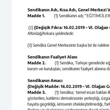
Sendikanın Adı, Kısa Adı, Genel Merkezi 
Madde 1.
(1) Sendikanın adı; “EĞİTİMCİLER Bİ
(2)
(Değişik Fıkra: 16.02.2019 – VI. Olağan
Altındağ/Ankara şeklindedir.
(3) Sendika Genel Merkezinin başka bir ile nakline G
Sendikanın Faaliyet Alanı
Madde 2.
(1) Sendika, Türkiye genelinde eğitim
kurum ve kuruluşları, sendikanın faaliyet alanına dâh
Sendikanın Amacı
(Değişik Madde: 16.02.2019 – VI. Olağan G
Madde 3.
(1) Sendika; temel insan hakları i
gösterilen, katılımcı demokrasinin yerleştiği, özg
hayata geçirildiği, kimsenin ötekileştirilmediği, far