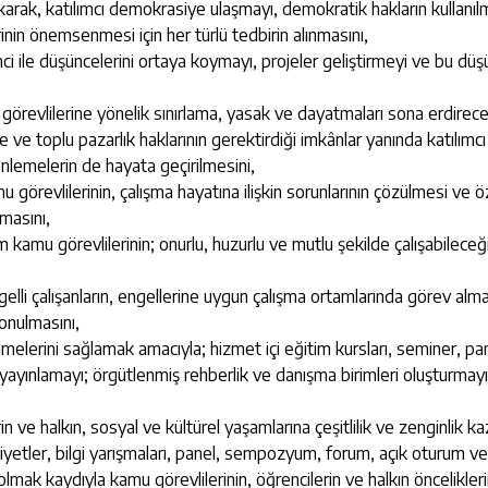
çıkarak, katılımcı demokrasiye ulaşmayı, demokratik hakların kullanı
erinin önemsenmesi için her türlü tedbirin alınmasını,
i ile düşüncelerini ortaya koymayı, projeler geliştirmeyi ve bu düşü
örevlilerine yönelik sınırlama, yasak ve dayatmaları sona erdirece
 ve toplu pazarlık haklarının gerektirdiği imkânlar yanında katılımc
enlemelerin de hayata geçirilmesini,
görevlilerinin, çalışma hayatına ilişkin sorunlarının çözülmesi ve öz
masını,
amu görevlilerinin; onurlu, huzurlu ve mutlu şekilde çalışabileceği; ö
li çalışanların, engellerine uygun çalışma ortamlarında görev almalar
konulmasını,
bilmelerini sağlamak amacıyla; hizmet içi eğitim kursları, seminer, 
ayınlamayı; örgütlenmiş rehberlik ve danışma birimleri oluşturmayı ve
n ve halkın, sosyal ve kültürel yaşamlarına çeşitlilik ve zenginlik ka
faaliyetler, bilgi yarışmaları, panel, sempozyum, forum, açık oturum v
rı olmak kaydıyla kamu görevlilerinin, öğrencilerin ve halkın öncelikler