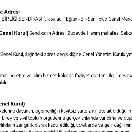
Ve Adresi
RLİĞİ SENDİKASI ”, kısa adı “Eğitim-Bir-Sen” olup Genel Merke
 Genel Kurul)
Sendikanın Adresi: Zübeyde Hanım mahallesi Sebze
enel Kurul, il içindeki adres değişikliğine Genel Yönetim Kurulu yetk
-öğretim ve bilim hizmet kolunda faaliyet gösterir. İlgili mevzu
ildir.
enel Kurul)
lkelerine dayanan, egemenliğin kayıtsız şartsız millete ait olduğu, m
ür birey ve sivil toplum örgütlerine gerçek anlamda var olma ve düş
klılıkların zenginlik olarak kabul edildiği, ücretlerde ve gelir dağılı