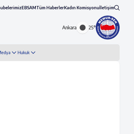
Şubelerimiz
EBSAM
Tüm Haberler
Kadın Komisyonu
İletişim
Ankara
25°
 Medya
Hukuk