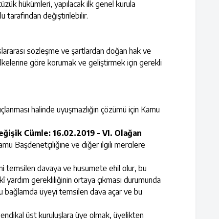
zük hükümleri, yapılacak ilk genel kurula
arafından değiştirilebilir.
lararası sözleşme ve şartlardan doğan hak ve
ilkelerine göre korumak ve geliştirmek için gerekli
uçlanması halinde uyuşmazlığın çözümü için Kamu
eğişik Cümle: 16.02.2019 – VI. Olağan
u Başdenetçiliğine ve diğer ilgili mercilere
ini temsilen davaya ve husumete ehil olur, bu
kukî yardım gerekliliğinin ortaya çıkması durumunda
 bu bağlamda üyeyi temsilen dava açar ve bu
endikal üst kuruluşlara üye olmak, üyelikten