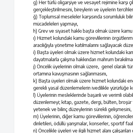
g) Her türlü oligarşiye ve vesayet rejimine karşı 
gerçekleştirilmesini, bireylerin ve üyelerin tercihl
ğ) Toplumsal meseleler karşısında sorumluluk bilinc
mücadeleleri yapmayı,
h) Grev ve siyaset hakkı başta olmak üzere kamu g
ı) Hizmet kolundaki kamu görevlilerinin örgütlenme
aracılığıyla yönetime katılmalarını sağlayacak düz
i) Başta üyeleri olmak üzere hizmet kolundaki kamu 
dayatmalarla çalışma hakkından mahrum bırakılma
j) Öncelik üyelerinin olmak üzere, genel olarak tüm k
ortamına kavuşmasının sağlanmasını,
k) Başta üyeleri olmak üzere hizmet kolundaki engel
gerekli yasal düzenlemelerin ivedilikle yürürlüğe 
l) Üyelerinin mesleklerinde başarılı ve verimli ola
düzenlemeyi; kitap, gazete, dergi, bülten, broşür y
yetenek ve bilinç düzeylerinin sürekli gelişmesini,
m) Üyelerinin, diğer kamu görevlilerinin, öğrencileri
dinletileri, ödüllü yarışmalar, konserler, sportif 
n) Öncelikle üyeleri ve ilgili hizmet alanı çalışanla