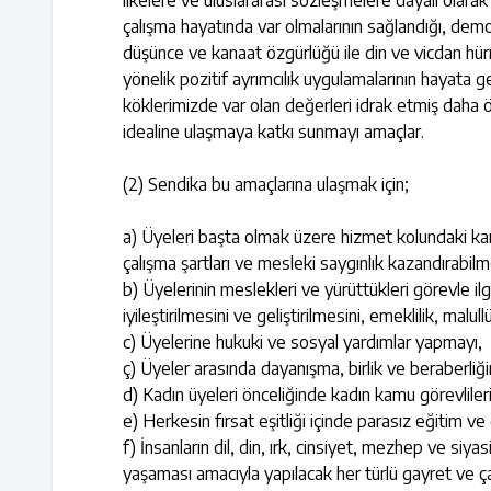
ilkelere ve uluslararası sözleşmelere dayalı olarak
çalışma hayatında var olmalarının sağlandığı, demo
düşünce ve kanaat özgürlüğü ile din ve vicdan hürr
yönelik pozitif ayrımcılık uygulamalarının hayata 
köklerimizde var olan değerleri idrak etmiş daha 
idealine ulaşmaya katkı sunmayı amaçlar.
(2) Sendika bu amaçlarına ulaşmak için;
a) Üyeleri başta olmak üzere hizmet kolundaki kamu 
çalışma şartları ve mesleki saygınlık kazandırabilm
b) Üyelerinin meslekleri ve yürüttükleri görevle ilgil
iyileştirilmesini ve geliştirilmesini, emeklilik, m
c) Üyelerine hukuki ve sosyal yardımlar yapmayı,
ç) Üyeler arasında dayanışma, birlik ve beraber
d) Kadın üyeleri önceliğinde kadın kamu görevlileri
e) Herkesin fırsat eşitliği içinde parasız eğitim 
f) İnsanların dil, din, ırk, cinsiyet, mezhep ve si
yaşaması amacıyla yapılacak her türlü gayret ve ç