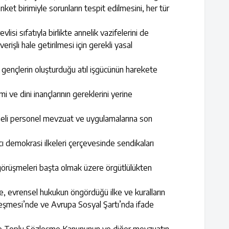
nket birimiyle sorunların tespit edilmesini, her tür
i sıfatıyla birlikte annelik vazifelerini de
rişli hale getirilmesi için gerekli yasal
 gençlerin oluşturduğu atıl işgücünün harekete
ve dini inançlarının gereklerini yerine
meli personel mevzuat ve uygulamalarına son
cı demokrasi ilkeleri çerçevesinde sendikaları
e görüşmeleri başta olmak üzere örgütlülükten
de, evrensel hukukun öngördüğü ilke ve kuralların
zleşmesi’nde ve Avrupa Sosyal Şartı’nda ifade