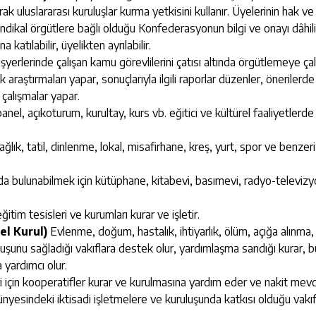
ak uluslararası kuruluşlar kurma yetkisini kullanır. Üyelerinin hak v
ikal örgütlere bağlı olduğu Konfederasyonun bilgi ve onayı dâhilinde
 katılabilir, üyelikten ayrılabilir.
yerlerinde çalışan kamu görevlilerini çatısı altında örgütlemeye çal
lik araştırmaları yapar, sonuçlarıyla ilgili raporlar düzenler, öneril
 çalışmalar yapar.
nel, açıkoturum, kurultay, kurs vb. eğitici ve kültürel faaliyetlerd
lık, tatil, dinlenme, lokal, misafirhane, kreş, yurt, spor ve benzeri
 bulunabilmek için kütüphane, kitabevi, basımevi, radyo-televizyon k
itim tesisleri ve kurumları kurar ve işletir.
el Kurul)
Evlenme, doğum, hastalık, ihtiyarlık, ölüm, açığa alınma, 
şunu sağladığı vakıflara destek olur, yardımlaşma sandığı kurar, b
yardımcı olur.
i için kooperatifler kurar ve kurulmasına yardım eder ve nakit m
nyesindeki iktisadi işletmelere ve kuruluşunda katkısı olduğu vakıf