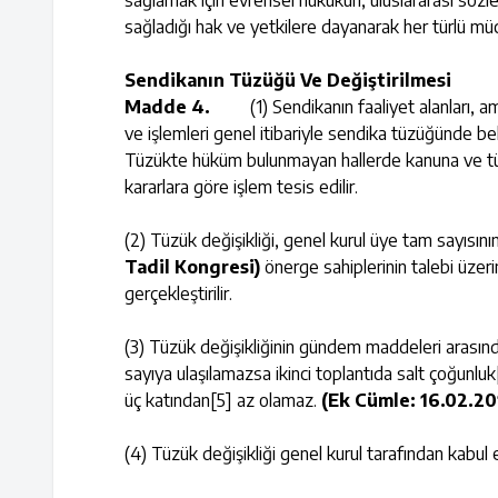
sağlamak için evrensel hukukun, uluslararası söz
sağladığı hak ve yetkilere dayanarak her türlü müc
Sendikanın Tüzüğü Ve Değiştirilmesi
Madde 4.
(1) Sendikanın faaliyet alanları, amacı,
ve işlemleri genel itibariyle sendika tüzüğünde be
Tüzükte hüküm bulunmayan hallerde kanuna ve tüzüğ
kararlara göre işlem tesis edilir.
(2) Tüzük değişikliği, genel kurul üye tam sayısını
Tadil Kongresi)
önerge sahiplerinin talebi üzer
gerçekleştirilir.
(3) Tüzük değişikliğinin gündem maddeleri arasında
sayıya ulaşılamazsa ikinci toplantıda salt çoğunluk
üç katından
[5]
az olamaz.
(Ek Cümle: 16.02.20
(4) Tüzük değişikliği genel kurul tarafından kabul ed