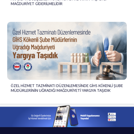
MAĞDURİYET GİDERİLMELİDİR
ÖZEL HİZMET TAZMİNATI DÜZENLEMESİNDE GİHS KÖKENLİ ŞUBE
MÜDÜRLERİNİN UĞRADIĞI MAĞDURİYETİ YARGIYA TAŞIDIK