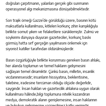
doğruları çarpıtmanın, yalanları gerçek gibi sunmanın
operasyonel algı mekanizmasına dönüşebilmektedir.
Son trajik örneği Gazze’de görüldüğü üzere, basının kötü
maksatlarla kullanılması, kitleleri korkunç zihin karışıklığıyla
birlikte somut yıkım ve felaketlere sürüklemiştir. Zulmü ve
soykırımı dünyaya duyuran gazeteciler, korkunç baskı
görmüş hatta sırf gerçeğin yayılmasını önlemek için
siyonist katiller tarafından öldürülmüşlerdir.
Basın özgürlüğüyle birlikte korunması gereken basın ahlakı,
her alanda toplumun ve temel hakların gelişmesini
sağlayan temel dinamiktir. Çünkü basın, milletin, insanlık
vicdanınınsesidir; insanların hissiyatına, beklentisine,
talebine, iradesine tercüman olduğu ölçüde değerlidir,
saygındır. İnsan hakları ve gazetecilik ahlakına uygun olarak
kullanılması hâlinde,bilgi toplumuna nitelik kazandıran
medya, demokratik alanın genişlemesine, insan haklarının
ve hukukun gelişmesine vazgeçilmez katkı vermiştir,