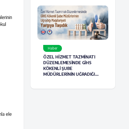
lerinin
okul
Haber
ÖZEL HİZMET TAZMİNATI
DÜZENLEMESİNDE GİHS
KÖKENLİ ŞUBE
MÜDÜRLERİNİN UĞRADIĞI
MAĞDURİYETİ YARGIYA
TAŞIDIK
mla ele