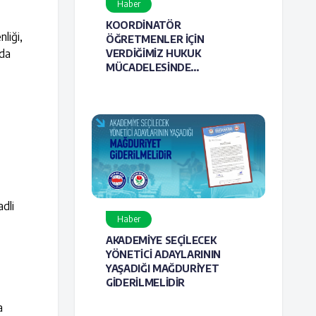
Haber
KOORDİNATÖR
liği,
ÖĞRETMENLER İÇİN
nda
VERDİĞİMİZ HUKUK
MÜCADELESİNDE
HAKLILIĞIMIZ BİR KEZ DAHA
TESCİLLENDİ
adli
Haber
AKADEMİYE SEÇİLECEK
YÖNETİCİ ADAYLARININ
YAŞADIĞI MAĞDURİYET
GİDERİLMELİDİR
a