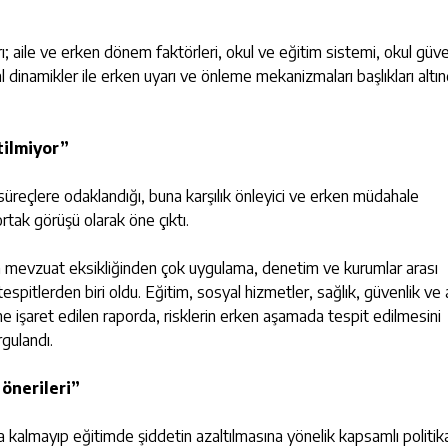
 aile ve erken dönem faktörleri, okul ve eğitim sistemi, okul güven
l dinamikler ile erken uyarı ve önleme mekanizmaları başlıkları altı
tilmiyor”
 süreçlere odaklandığı, buna karşılık önleyici ve erken müdahale
ortak görüşü olarak öne çıktı.
mevzuat eksikliğinden çok uygulama, denetim ve kurumlar arası
pitlerden biri oldu. Eğitim, sosyal hizmetler, sağlık, güvenlik ve 
ğine işaret edilen raporda, risklerin erken aşamada tespit edilmesini
gulandı.
 önerileri”
la kalmayıp eğitimde şiddetin azaltılmasına yönelik kapsamlı politik