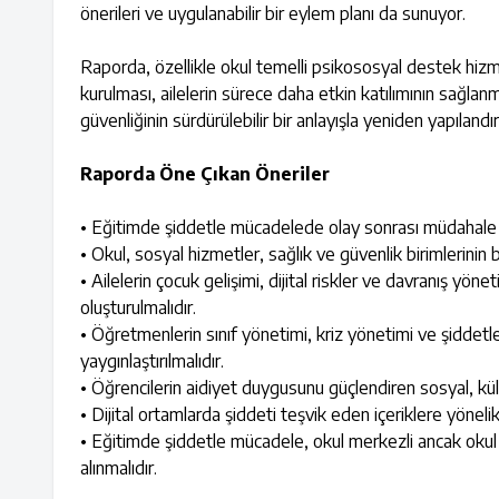
önerileri ve uygulanabilir bir eylem planı da sunuyor.
Raporda, özellikle okul temelli psikososyal destek hizme
kurulması, ailelerin sürece daha etkin katılımının sağlanm
güvenliğinin sürdürülebilir bir anlayışla yeniden yapılandır
Raporda Öne Çıkan Öneriler
• Eğitimde şiddetle mücadelede olay sonrası müdahale y
• Okul, sosyal hizmetler, sağlık ve güvenlik birimlerinin b
• Ailelerin çocuk gelişimi, dijital riskler ve davranış y
oluşturulmalıdır.
• Öğretmenlerin sınıf yönetimi, kriz yönetimi ve şiddetl
yaygınlaştırılmalıdır.
• Öğrencilerin aidiyet duygusunu güçlendiren sosyal, kültür
• Dijital ortamlarda şiddeti teşvik eden içeriklere yöneli
• Eğitimde şiddetle mücadele, okul merkezli ancak okul i
alınmalıdır.