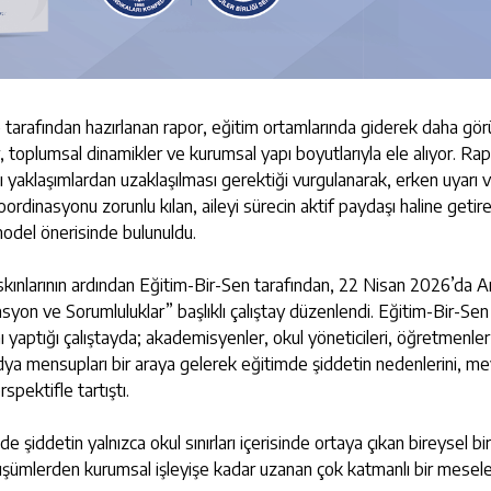
tarafından hazırlanan rapor, eğitim ortamlarında giderek daha gör
r, toplumsal dinamikler ve kurumsal yapı boyutlarıyla ele alıyor. Ra
 yaklaşımlardan uzaklaşılması gerektiği vurgulanarak, erken uyarı 
rdinasyonu zorunlu kılan, aileyi sürecin aktif paydaşı haline getir
odel önerisinde bulunuldu.
ınlarının ardından Eğitim-Bir-Sen tarafından, 22 Nisan 2026’da A
yon ve Sorumluluklar” başlıklı çalıştay düzenlendi. Eğitim-Bir-Sen
 yaptığı çalıştayda; akademisyenler, okul yöneticileri, öğretmenler
medya mensupları bir araya gelerek eğitimde şiddetin nedenlerini, m
spektifle tartıştı.
e şiddetin yalnızca okul sınırları içerisinde ortaya çıkan bireysel bi
dönüşümlerden kurumsal işleyişe kadar uzanan çok katmanlı bir mesel