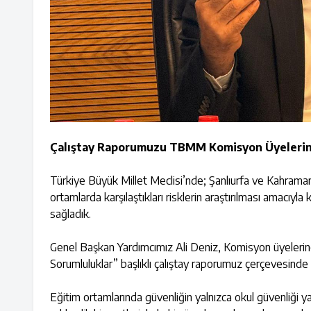
Çalıştay Raporumuzu TBMM Komisyon Üyeleri
Türkiye Büyük Millet Meclisi’nde; Şanlıurfa ve Kahramanm
ortamlarda karşılaştıkları risklerin araştırılması amacı
sağladık.
Genel Başkan Yardımcımız Ali Deniz, Komisyon üyeleri
Sorumluluklar” başlıklı çalıştay raporumuz çerçevesind
Eğitim ortamlarında güvenliğin yalnızca okul güvenliği ya da