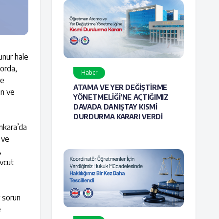
ünür hale
porda,
Haber
ve
ATAMA VE YER DEĞİŞTİRME
en ve
YÖNETMELİĞİ’NE AÇTIĞIMIZ
DAVADA DANIŞTAY KISMİ
DURDURMA KARARI VERDİ
nkara’da
 ve
,
evcut
r sorun
e