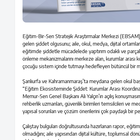
Eğitim-Bir-Sen Stratejik Araştırmalar Merkezi (EBSAM) 
gelen şiddet olgusunu; aile, okul, medya, dijital ortamla
eğitimde şiddetle mücadelede yaptırım odaklı ve parçalı
önleme mekanizmalarını merkeze alan, kurumlar arası koo
çocuğu sistem içinde tutmayı hedefleyen bütüncül bir m
Şanlıurfa ve Kahramanmaraş’ta meydana gelen okul bask
“Eğitim Ekosisteminde Şiddet: Kurumlar Arası Koordinas
Memur-Sen Genel Başkanı Ali Yalçın’ın açılış konuşmasını
rehberlik uzmanları, güvenlik birimleri temsilcileri ve 
yapısal sorunları ve çözüm önerilerini çok paydaşlı bir per
Çalıştay bulguları doğrultusunda hazırlanan rapor, eğitimd
olmadığını; aile yapısından dijital kültüre, toplumsal 