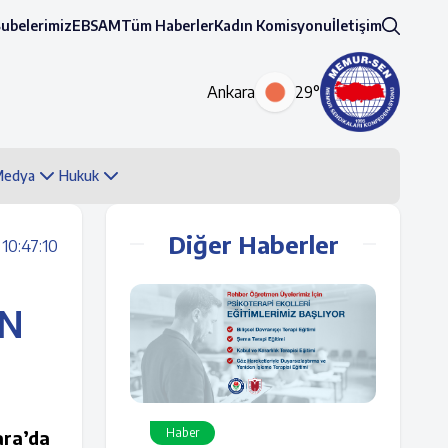
Şubelerimiz
EBSAM
Tüm Haberler
Kadın Komisyonu
İletişim
Ankara
29°
 Medya
Hukuk
Diğer Haberler
10:47:10
IN
Haber
ara’da