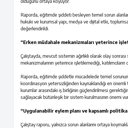
olduğunu ortaya koyuyor.
Raporda, eğitimde şiddeti besleyen temel sorun alanları;
hukuki ve kurumsal yapı, medya ve dijital etki, toplumsa
değerlendirildi.
“Erken müdahale mekanizmaları yeterince işle
Çalıştayda, mevcut sistemin ağırlıklı olarak olay sonrası
mekanizmalarının yeterince işletilemediği, katılımcıların 
Raporda, eğitimde şiddetle mücadelede temel sorunun 
koordinasyon yetersizliğinden kaynaklandığı en önemli tes
kurumlar arasındaki iş birliğinin güçlendirilmesi gerekti
sağlayacak bütünleşik bir sistem kurulmasının önemi vur
“Uygulanabilir eylem planı ve kapsamlı politika
Çalıştay raporu, yalnızca sorun alanlarını ortaya koymak