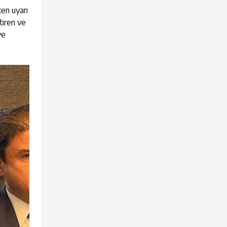
ken uyarı
tiren ve
ve