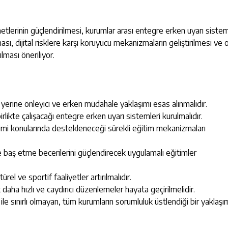
tlerinin güçlendirilmesi, kurumlar arası entegre erken uyarı sistem
ası, dijital risklere karşı koruyucu mekanizmaların geliştirilmesi ve 
ılması öneriliyor.
erine önleyici ve erken müdahale yaklaşımı esas alınmalıdır.
irlikte çalışacağı entegre erken uyarı sistemleri kurulmalıdır.
önetimi konularında destekleneceği sürekli eğitim mekanizmaları
e baş etme becerilerini güçlendirecek uygulamalı eğitimler
el ve sportif faaliyetler artırılmalıdır.
k daha hızlı ve caydırıcı düzenlemeler hayata geçirilmelidir.
le sınırlı olmayan, tüm kurumların sorumluluk üstlendiği bir yaklaşı