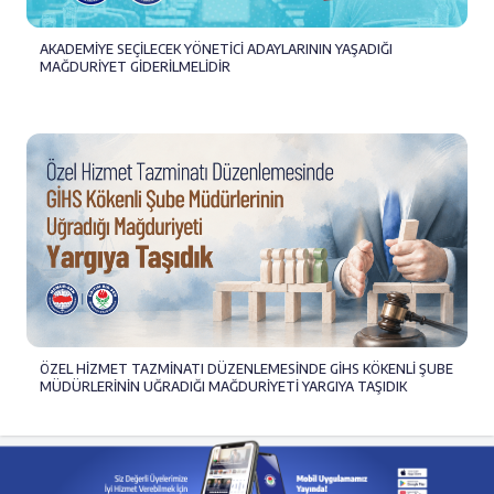
AKADEMİYE SEÇİLECEK YÖNETİCİ ADAYLARININ YAŞADIĞI
MAĞDURİYET GİDERİLMELİDİR
ÖZEL HİZMET TAZMİNATI DÜZENLEMESİNDE GİHS KÖKENLİ ŞUBE
MÜDÜRLERİNİN UĞRADIĞI MAĞDURİYETİ YARGIYA TAŞIDIK