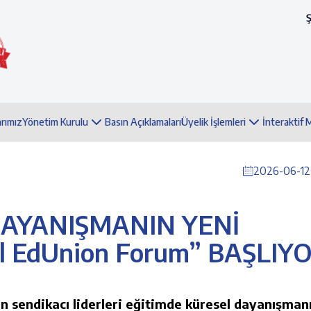
arımız
Yönetim Kurulu
Basın Açıklamaları
Üyelik İşlemleri
İnteraktif
2026-06-12 
DAYANIŞMANIN YENİ
l EdUnion Forum” BAŞLIY
n sendikacı liderleri eğitimde küresel dayanışman