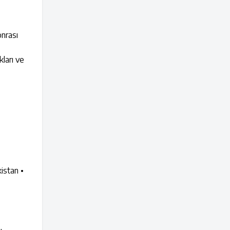
onrası
kları ve
istan •