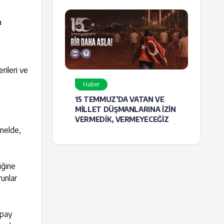
a
rileri ve
Haber
15 TEMMUZ’DA VATAN VE
MİLLET DÜŞMANLARINA İZİN
VERMEDİK, VERMEYECEĞİZ
nelde,
iğine
runlar
apay