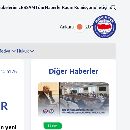
Şubelerimiz
EBSAM
Tüm Haberler
Kadın Komisyonu
İletişim
Ankara
20°
 Medya
Hukuk
Diğer Haberler
10:41:26
OR
Haber
ın yeni