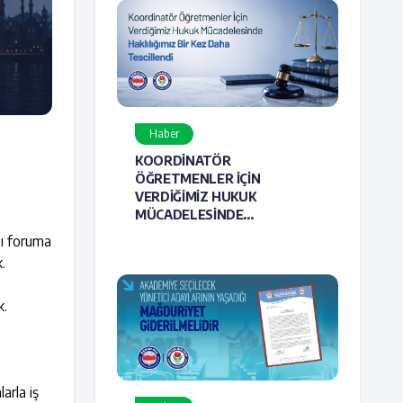
Haber
KOORDİNATÖR
ÖĞRETMENLER İÇİN
VERDİĞİMİZ HUKUK
MÜCADELESİNDE
HAKLILIĞIMIZ BİR KEZ DAHA
ğı foruma
TESCİLLENDİ
.
k.
arla iş