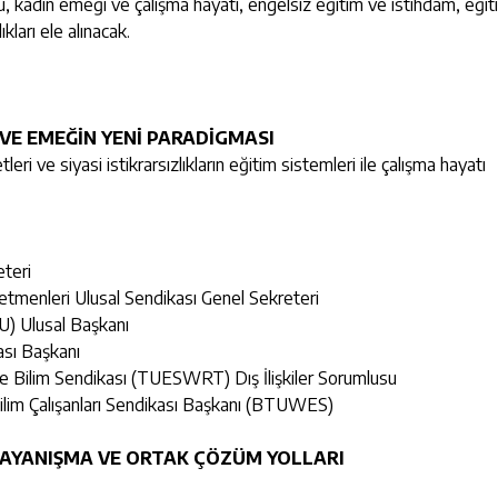
lü, kadın emeği ve çalışma hayatı, engelsiz eğitim ve istihdam, eği
kları ele alınacak.
M VE EMEĞİN YENİ PARADİGMASI
eri ve siyasi istikrarsızlıkların eğitim sistemleri ile çalışma hayatı
eteri
etmenleri Ulusal Sendikası Genel Sekreteri
U) Ulusal Başkanı
sı Başkanı
e Bilim Sendikası (TUESWRT) Dış İlişkiler Sorumlusu
lim Çalışanları Sendikası Başkanı (BTUWES)
 DAYANIŞMA VE ORTAK ÇÖZÜM YOLLARI