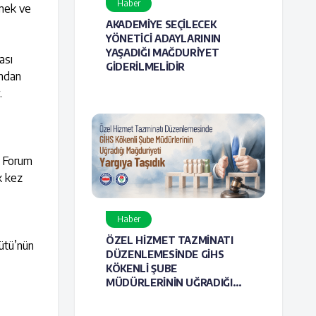
Haber
emek ve
AKADEMİYE SEÇİLECEK
YÖNETİCİ ADAYLARININ
YAŞADIĞI MAĞDURİYET
ası
GİDERİLMELİDİR
ından
.
z. Forum
k kez
Haber
ÖZEL HİZMET TAZMİNATI
gütü’nün
DÜZENLEMESİNDE GİHS
KÖKENLİ ŞUBE
MÜDÜRLERİNİN UĞRADIĞI
MAĞDURİYETİ YARGIYA
TAŞIDIK