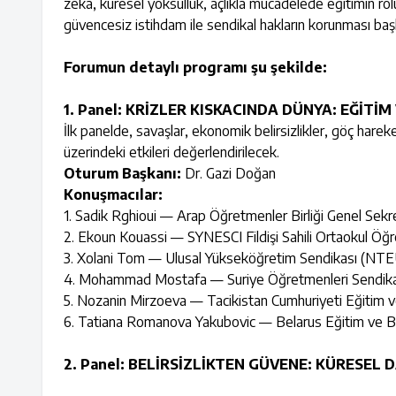
zeka, küresel yoksulluk, açlıkla mücadelede eğitimin ro
güvencesiz istihdam ile sendikal hakların korunması başlı
Forumun detaylı programı şu şekilde:
1. Panel: KRİZLER KISKACINDA DÜNYA: EĞİTİ
İlk panelde, savaşlar, ekonomik belirsizlikler, göç hareketl
üzerindeki etkileri değerlendirilecek.
Oturum Başkanı:
Dr. Gazi Doğan
Konuşmacılar:
1. Sadik Rghioui — Arap Öğretmenler Birliği Genel Sekr
2. Ekoun Kouassi — SYNESCI Fildişi Sahili Ortaokul Öğr
3. Xolani Tom — Ulusal Yükseköğretim Sendikası (NTE
4. Mohammad Mostafa — Suriye Öğretmenleri Sendika
5. Nozanin Mirzoeva — Tacikistan Cumhuriyeti Eğitim v
6. Tatiana Romanova Yakubovic — Belarus Eğitim ve Bi
2. Panel: BELİRSİZLİKTEN GÜVENE: KÜRESEL