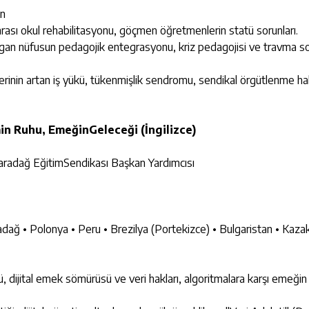
ün
rası okul rehabilitasyonu, göçmen öğretmenlerin statü sorunları.
ılgan nüfusun pedagojik entegrasyonu, kriz pedagojisi ve travma s
erinin artan iş yükü, tükenmişlik sendromu, sendikal örgütlenme ha
min Ruhu, EmeğinGeleceği (İngilizce)
radağ EğitimSendikası Başkan Yardımcısı
dağ • Polonya • Peru • Brezilya (Portekizce) • Bulgaristan • Kazak
dijital emek sömürüsü ve veri hakları, algoritmalara karşı emeğin