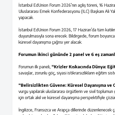
İstanbul EdUnion Forum 2026’nın açılış töreni, 16 Hazira
Uluslararası Emek Konfederasyonu (ILC) Başkanı Ali Yalç
yapacak.
İstanbul EdUnion Forum 2026, 17 Haziran’da tüm katılımc
duyurulmasıyla sona erecek. Bildirgede, forum boyunca pa
küresel dayanışma çağrısı yer alacak.
Forumun ikinci gününde 2 panel ve 6 eş zamanl
Forumun ilk paneli,
“Krizler Kıskacında Dünya: Eğ
savaşlar, zorunlu göç, siyasi istikrarsızlıkların eğitim sis
“Belirsizlikten Güvene: Küresel Dayanışma ve 
vurgu yapılarak uluslararası örgütlerin ve sivil toplumun
için ortak akıl ve küresel dayanışma perspektifiyle çözü
İngilizce, Fransızca ve Arapça dillerinde düzenlenecek ç