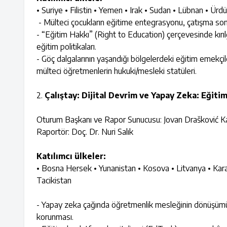
• Suriye • Filistin • Yemen • Irak • Sudan • Lübnan • Ürd
- Mülteci çocukların eğitime entegrasyonu, çatışma son
- “Eğitim Hakkı” (Right to Education) çerçevesinde kır
eğitim politikaları.
- Göç dalgalarının yaşandığı bölgelerdeki eğitim emekçil
mülteci öğretmenlerin hukuki/mesleki statüleri.
2.
Çalıştay: Dijital Devrim ve Yapay Zeka: Eğiti
Oturum Başkanı ve Rapor Sunucusu: Jovan Drašković Ka
Raportör: Doç. Dr. Nuri Salık
Katılımcı ülkeler:
• Bosna Hersek • Yunanistan • Kosova • Litvanya • Kara
Tacikistan
- Yapay zeka çağında öğretmenlik mesleğinin dönüşümü, 
korunması.