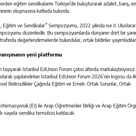
kelerden eğitim sendikalarını Türkiye’de buluşturarak adalet, barış, 
mininin oluşmasına katkıda bulundu.
, Eğitim ve Sendikalar” Sempozyumu, 2022 yılında ise II. Uluslarar
Sempozyumu düzenledik. Bu sempozyumlarda dünyanın dört bir yan
trafında değerlendirmelerde bulundular, ortak bildiriler yayımladılar
yanışmanın yeni platformu
ileri taşıyarak İstanbul EdUnion Forum çatısı altında markalaştırıyoru
olarak yapılandırılan İstanbul EdUnion Forum 2026’nın logosu da il
resel Belirsizlikler Çağında Eğitim ve Emek: Ortak Sorunlar, Ortak
Enternasyonali (EI) ile Arap Öğretmenler Birliği ve Arap Eğitim Ör
 sayıda sendika temsilcisi katılacak.