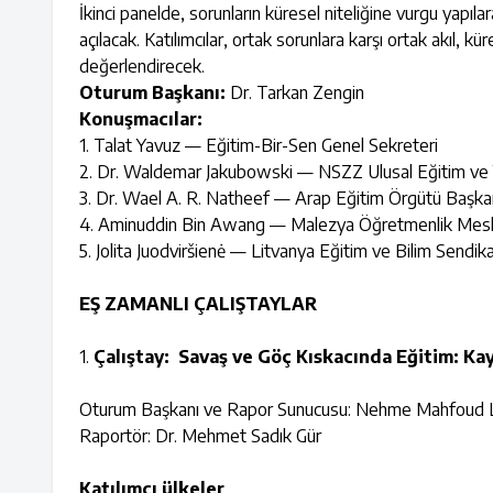
İkinci panelde, sorunların küresel niteliğine vurgu yapıl
açılacak. Katılımcılar, ortak sorunlara karşı ortak akıl, k
değerlendirecek.
Oturum Başkanı:
Dr. Tarkan Zengin
Konuşmacılar:
1. Talat Yavuz — Eğitim-Bir-Sen Genel Sekreteri
2. Dr. Waldemar Jakubowski — NSZZ Ulusal Eğitim ve Y
3. Dr. Wael A. R. Natheef — Arap Eğitim Örgütü Başkan
4. Aminuddin Bin Awang — Malezya Öğretmenlik Mesleğ
5. Jolita Juodviršienė — Litvanya Eğitim ve Bilim Send
EŞ ZAMANLI ÇALIŞTAYLAR
1.
Çalıştay: Savaş ve Göç Kıskacında Eğitim: Ka
Oturum Başkanı ve Rapor Sunucusu: Nehme Mahfoud Lü
Raportör: Dr. Mehmet Sadık Gür
Katılımcı ülkeler