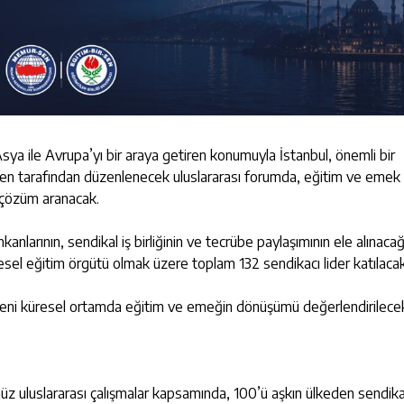
 Asya ile Avrupa’yı bir araya getiren konumuyla İstanbul, önemli bir
-Sen tarafından düzenlenecek uluslararası forumda, eğitim ve emek
e çözüm aranacak.
mkanlarının, sendikal iş birliğinin ve tecrübe paylaşımının ele alınaca
esel eğitim örgütü olmak üzere toplam 132 sendikacı lider katılacak
i yeni küresel ortamda eğitim ve emeğin dönüşümü değerlendirilece
z uluslararası çalışmalar kapsamında, 100’ü aşkın ülkeden sendikal