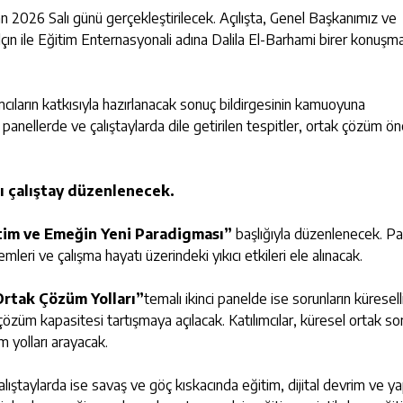
n 2026 Salı günü gerçekleştirilecek. Açılışta, Genel Başkanımız ve
ın ile Eğitim Enternasyonali adına Dalila El-Barhami birer konuşm
ıların katkısıyla hazırlanacak sonuç bildirgesinin kamuoyuna
nellerde ve çalıştaylarda dile getirilen tespitler, ortak çözüm öne
ı çalıştay düzenlenecek.
itim ve Emeğin Yeni Paradigması”
başlığıyla düzenlenecek. Pa
temleri ve çalışma hayatı üzerindeki yıkıcı etkileri ele alınacak.
Ortak Çözüm Yolları”
temalı ikinci panelde ise sorunların küresell
 çözüm kapasitesi tartışmaya açılacak. Katılımcılar, küresel ortak so
m yolları arayacak.
alıştaylarda ise savaş ve göç kıskacında eğitim, dijital devrim ve y