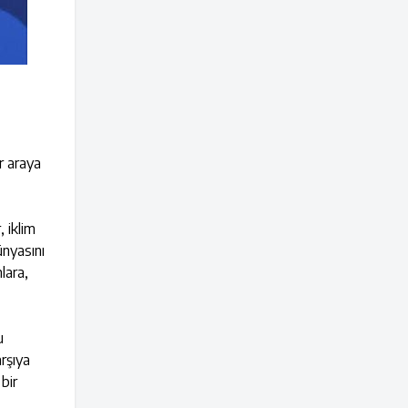
r araya
 iklim
ünyasını
lara,
u
arşıya
bir