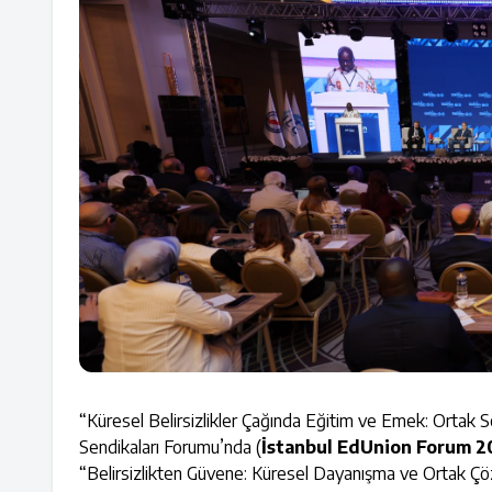
“Küresel Belirsizlikler Çağında Eğitim ve Emek: Ortak 
Sendikaları Forumu’nda (
İstanbul EdUnion Forum 2
“Belirsizlikten Güvene: Küresel Dayanışma ve Ortak Çözüm 