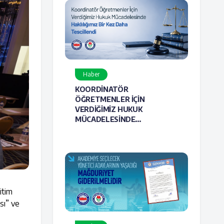
Haber
KOORDİNATÖR
ÖĞRETMENLER İÇİN
VERDİĞİMİZ HUKUK
MÜCADELESİNDE
HAKLILIĞIMIZ BİR KEZ DAHA
TESCİLLENDİ
itim
sı” ve