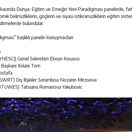
ıskacında Dünya: Eğitim ve Emeğin Yeni Paradigması panelinde, fark
k belirsizliklerin, göçlerin ve siyasi istikrarsızlıkların eğitim siste
endirmelerde bulundular.
gması” başlıklı panelin konuşmacıları:
i
 (SYNESCI) Genel Sekreteri Ekoun Kouassi
 Başkanı Xolani Tom
ostafa
UESWRT) Dış İlişkiler Sorumlusu Nozanin Mirzoeva
anı (BTUWES) Tatsiana Romanova Yakubovic