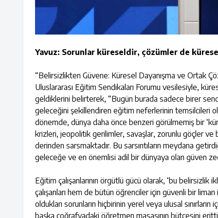
Yavuz: Sorunlar küreseldir, çözümler de küresel
“Belirsizlikten Güvene: Küresel Dayanışma ve Ortak Çö
Uluslararası Eğitim Sendikaları Forumu vesilesiyle, küres
geldiklerini belirterek, “Bugün burada sadece birer sendik
geleceğini şekillendiren eğitim neferlerinin temsilcileri o
dönemde, dünya daha önce benzeri görülmemiş bir ‘küre
krizleri, jeopolitik gerilimler, savaşlar, zorunlu göçler 
derinden sarsmaktadır. Bu sarsıntıların meydana getird
geleceğe ve en önemlisi adil bir dünyaya olan güven ze
Eğitim çalışanlarının örgütlü gücü olarak, ‘bu belirsizlik
çalışanları hem de bütün öğrenciler için güvenli bir lima
oldukları sorunların hiçbirinin yerel veya ulusal sınırlar
başka coğrafyadaki öğretmen masasının bütçesini erittiği