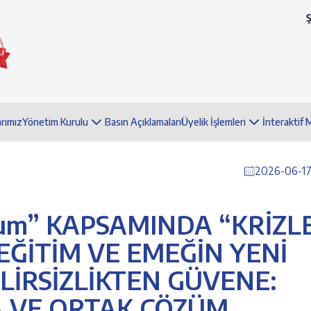
arımız
Yönetim Kurulu
Basın Açıklamaları
Üyelik İşlemleri
İnteraktif
2026-06-17 
orum” KAPSAMINDA “KRİZL
EĞİTİM VE EMEĞİN YENİ
ELİRSİZLİKTEN GÜVENE:
 VE ORTAK ÇÖZÜM