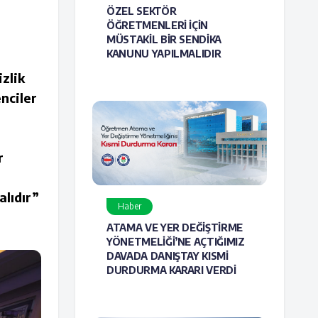
ÖZEL SEKTÖR
ÖĞRETMENLERİ İÇİN
MÜSTAKİL BİR SENDİKA
KANUNU YAPILMALIDIR
zlik
nciler
r
alıdır”
Haber
ATAMA VE YER DEĞİŞTİRME
YÖNETMELİĞİ’NE AÇTIĞIMIZ
DAVADA DANIŞTAY KISMİ
DURDURMA KARARI VERDİ