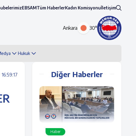
Şubelerimiz
EBSAM
Tüm Haberler
Kadın Komisyonu
İletişim
Ankara
30°
 Medya
Hukuk
Diğer Haberler
16:59:17
ER
Haber