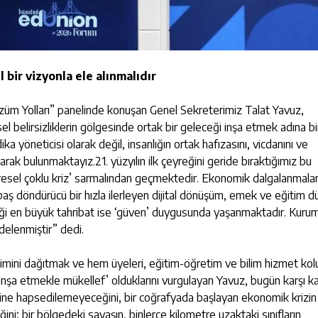
 bir vizyonla ele alınmalıdır
züm Yolları” panelinde konuşan Genel Sekreterimiz Talat Yavuz,
el belirsizliklerin gölgesinde ortak bir geleceği inşa etmek adına bi
a yöneticisi olarak değil, insanlığın ortak hafızasını, vicdanını ve
larak bulunmaktayız.21. yüzyılın ilk çeyreğini geride bıraktığımız bu
sel çoklu kriz’ sarmalından geçmektedir. Ekonomik dalgalanmalar,
ve baş döndürücü bir hızla ilerleyen dijital dönüşüm, emek ve eğitim d
iği en büyük tahribat ise ‘güven’ duygusunda yaşanmaktadır. Kurum
delenmiştir” dedi.
 iklimini dağıtmak ve hem üyeleri, eğitim-öğretim ve bilim hizmet kol
n inşa etmekle mükellef’ olduklarını vurgulayan Yavuz, bugün karşı k
ın içine hapsedilemeyeceğini, bir coğrafyada başlayan ekonomik krizin 
ni; bir bölgedeki savaşın, binlerce kilometre uzaktaki sınıfların