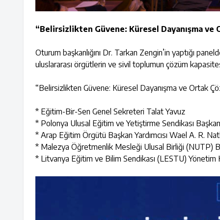
“Belirsizlikten Güvene: Küresel Dayanışma ve 
Oturum başkanlığını Dr. Tarkan Zengin’in yaptığı panelde 
uluslararası örgütlerin ve sivil toplumun çözüm kapasite
“Belirsizlikten Güvene: Küresel Dayanışma ve Ortak Çözüm
* Eğitim-Bir-Sen Genel Sekreteri Talat Yavuz
* Polonya Ulusal Eğitim ve Yetiştirme Sendikası Başk
* Arap Eğitim Örgütü Başkan Yardımcısı Wael A. R. Na
* Malezya Öğretmenlik Mesleği Ulusal Birliği (NUTP)
* Litvanya Eğitim ve Bilim Sendikası (LESTU) Yönetim Ku