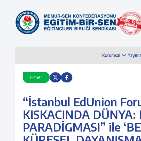
Kurumsal
Yayınl
Haber
“İstanbul EdUnion F
KISKACINDA DÜNYA: 
PARADİGMASI” ile ‘B
KÜRESEL DAYANIŞMA