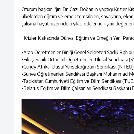
Oturum başkanlığını Dr. Gazi Doğan’ın yaptığı Krizler K
ülkelerden eğitim ve emek temsilcileri, savaşların, ekonomi
çalışma hayatı üzerindeki yıkıcı etkilerine ilişkin değerl
“Krizler Kıskacında Dünya: Eğitim ve Emeğin Yeni Paradi
•​Arap Öğretmenler Birliği Genel Sekreteri Sadik Rghiou
•​Fildişi Sahili-Ortaokul Öğretmenleri Ulusal Sendikası
•​Güney Afrika-Ulusal Yükseköğretim Sendikası (NTEU)
•​Suriye Öğretmenleri Sendikası Başkanı Mohammad M
•​Tacikistan Cumhuriyeti Eğitim ve Bilim Sendikası (T
•​Belarus Eğitim ve Bilim Çalışanları Sendikası Başk