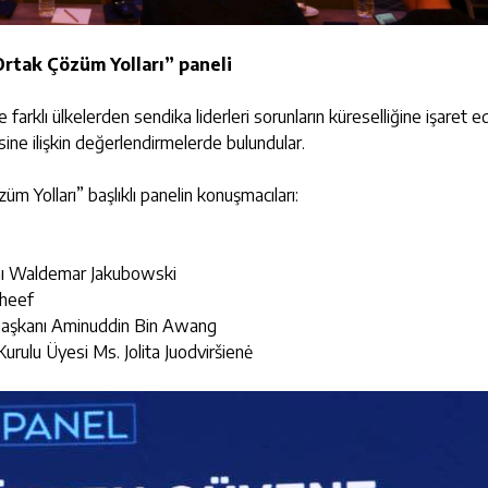
Ortak Çözüm Yolları” paneli
farklı ülkelerden sendika liderleri sorunların küreselliğine işaret e
sine ilişkin değerlendirmelerde bulundular.
 Yolları” başlıklı panelin konuşmacıları:
anı Waldemar Jakubowski
theef
 Başkanı Aminuddin Bin Awang
rulu Üyesi Ms. Jolita Juodviršienė