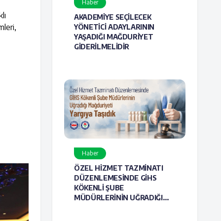
Haber
lı
AKADEMİYE SEÇİLECEK
mleri,
YÖNETİCİ ADAYLARININ
YAŞADIĞI MAĞDURİYET
GİDERİLMELİDİR
Haber
ÖZEL HİZMET TAZMİNATI
DÜZENLEMESİNDE GİHS
KÖKENLİ ŞUBE
MÜDÜRLERİNİN UĞRADIĞI
MAĞDURİYETİ YARGIYA
TAŞIDIK