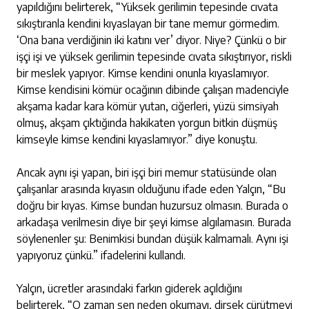
yapıldığını belirterek, “Yüksek gerilimin tepesinde cıvata
sıkıştıranla kendini kıyaslayan bir tane memur görmedim.
‘Ona bana verdiğinin iki katını ver’ diyor. Niye? Çünkü o bir
işçi işi ve yüksek gerilimin tepesinde cıvata sıkıştırıyor, riskli
bir meslek yapıyor. Kimse kendini onunla kıyaslamıyor.
Kimse kendisini kömür ocağının dibinde çalışan madenciyle
akşama kadar kara kömür yutan, ciğerleri, yüzü simsiyah
olmuş, akşam çıktığında hakikaten yorgun bitkin düşmüş
kimseyle kimse kendini kıyaslamıyor.” diye konuştu.
Ancak aynı işi yapan, biri işçi biri memur statüsünde olan
çalışanlar arasında kıyasın olduğunu ifade eden Yalçın, “Bu
doğru bir kıyas. Kimse bundan huzursuz olmasın. Burada o
arkadaşa verilmesin diye bir şeyi kimse algılamasın. Burada
söylenenler şu: Benimkisi bundan düşük kalmamalı. Aynı işi
yapıyoruz çünkü.” ifadelerini kullandı.
Yalçın, ücretler arasındaki farkın giderek açıldığını
belirterek, “O zaman sen neden okumayı, dirsek çürütmeyi