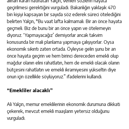
alınan kararı hatırlatan Yalçın, verilen sözlerin hayata
geçirilmesi gerektiğini vurguladı. Bakanlığın yaklaşık 470
bin kişiyi kapsayan bir sayıda söz ederek süreci ötelediğini
belirten Yalçın, "Bu vaat lafta kalmamalı. Bir an önce hayata
geçmeli. Biz de bunu bir an önce yapın ve ötelemeyin
diyoruz. ‘Yapmayacağız’ demiyorlar ancak takvim
konusunda bir mali planlama yapmaya çalışıyorlar. Oysa
ekonomik sıkıntı zaten ortada. Öyleyse gelin şunu bir an
önce hayata geçirin ve hem birinci dereceden emekli olup
mağdur olanın elini rahatlatın, hem de emekli olacak olanın
bütçesini rahatlatın ve emekli ikramiyesini yükseltin diye
onun için özellikle söylüyoruz.” ifadelerini kullandı.
“Emekliler alacaklı”
Ali Yalçın, memur emeklilerinin ekonomik durumuna dikkati
çekerek, mevcut emekli maaşların yetersiz olduğunu
vurguladı.