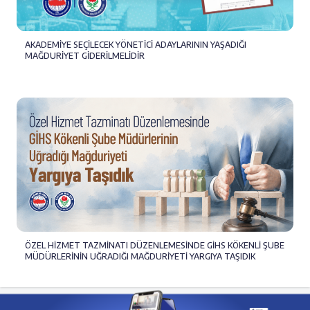
AKADEMİYE SEÇİLECEK YÖNETİCİ ADAYLARININ YAŞADIĞI
MAĞDURİYET GİDERİLMELİDİR
ÖZEL HİZMET TAZMİNATI DÜZENLEMESİNDE GİHS KÖKENLİ ŞUBE
MÜDÜRLERİNİN UĞRADIĞI MAĞDURİYETİ YARGIYA TAŞIDIK