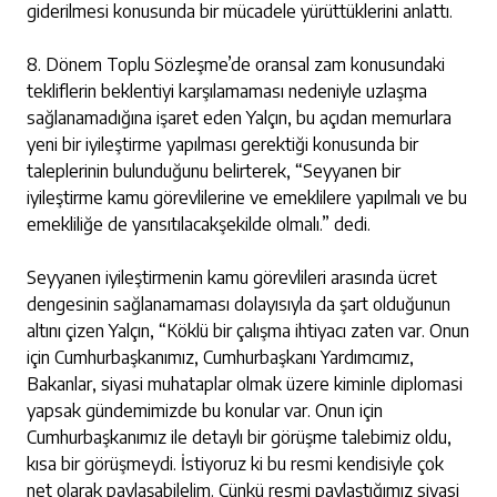
giderilmesi konusunda bir mücadele yürüttüklerini anlattı.
8. Dönem Toplu Sözleşme’de oransal zam konusundaki
tekliflerin beklentiyi karşılamaması nedeniyle uzlaşma
sağlanamadığına işaret eden Yalçın, bu açıdan memurlara
yeni bir iyileştirme yapılması gerektiği konusunda bir
taleplerinin bulunduğunu belirterek, “Seyyanen bir
iyileştirme kamu görevlilerine ve emeklilere yapılmalı ve bu
emekliliğe de yansıtılacakşekilde olmalı.” dedi.
Seyyanen iyileştirmenin kamu görevlileri arasında ücret
dengesinin sağlanamaması dolayısıyla da şart olduğunun
altını çizen Yalçın, “Köklü bir çalışma ihtiyacı zaten var. Onun
için Cumhurbaşkanımız, Cumhurbaşkanı Yardımcımız,
Bakanlar, siyasi muhataplar olmak üzere kiminle diplomasi
yapsak gündemimizde bu konular var. Onun için
Cumhurbaşkanımız ile detaylı bir görüşme talebimiz oldu,
kısa bir görüşmeydi. İstiyoruz ki bu resmi kendisiyle çok
net olarak paylaşabilelim. Çünkü resmi paylaştığımız siyasi