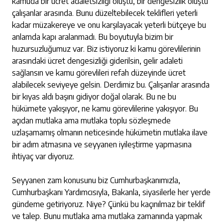
kamuda bir ücret adaletsizliği oluştu, bir dengesizlik oluştu
çalışanlar arasında. Bunu düzeltebilecek teklifleri yeterli
kadar müzakereye ve onu karşılayacak yeterli bütçeye bu
anlamda kapı aralanmadı. Bu boyutuyla bizim bir
huzursuzluğumuz var. Biz istiyoruz ki kamu görevlilerinin
arasındaki ücret dengesizliği giderilsin, gelir adaleti
sağlansın ve kamu görevlileri refah düzeyinde ücret
alabilecek seviyeye gelsin. Derdimiz bu. Çalışanlar arasında
bir kıyas aldı başını gidiyor doğal olarak. Bu ne bu
hükümete yakışıyor, ne kamu görevlilerine yakışıyor. Bu
açıdan mutlaka ama mutlaka toplu sözleşmede
uzlaşamamış olmanın neticesinde hükümetin mutlaka ilave
bir adım atmasına ve seyyanen iyileştirme yapmasına
ihtiyaç var diyoruz.
Seyyanen zam konusunu biz Cumhurbaşkanımızla,
Cumhurbaşkanı Yardımcısıyla, Bakanla, siyasilerle her yerde
gündeme getiriyoruz. Niye? Çünkü bu kaçınılmaz bir teklif
ve talep. Bunu mutlaka ama mutlaka zamanında yapmak