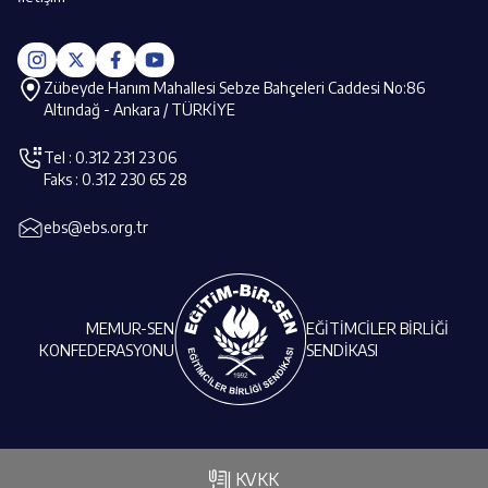
Zübeyde Hanım Mahallesi Sebze Bahçeleri Caddesi No:86
Altındağ - Ankara / TÜRKİYE
Tel : 0.312 231 23 06
Faks : 0.312 230 65 28
ebs@ebs.org.tr
MEMUR-SEN
EĞİTİMCİLER BİRLİĞİ
KONFEDERASYONU
SENDİKASI
| KVKK