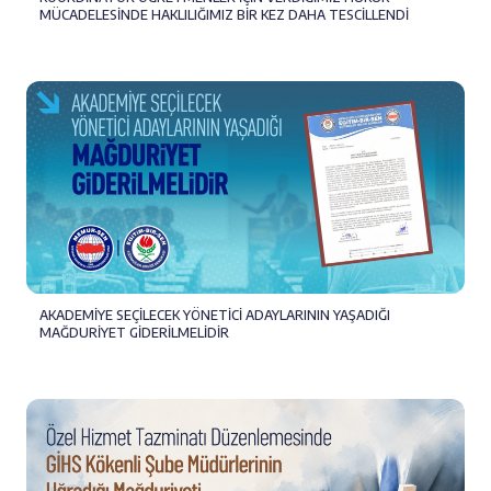
MÜCADELESİNDE HAKLILIĞIMIZ BİR KEZ DAHA TESCİLLENDİ
AKADEMİYE SEÇİLECEK YÖNETİCİ ADAYLARININ YAŞADIĞI
MAĞDURİYET GİDERİLMELİDİR