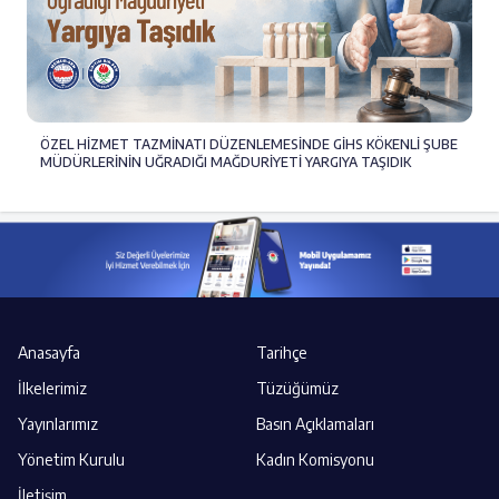
ÖZEL HİZMET TAZMİNATI DÜZENLEMESİNDE GİHS KÖKENLİ ŞUBE
MÜDÜRLERİNİN UĞRADIĞI MAĞDURİYETİ YARGIYA TAŞIDIK
Anasayfa
Tarihçe
İlkelerimiz
Tüzüğümüz
Yayınlarımız
Basın Açıklamaları
Yönetim Kurulu
Kadın Komisyonu
İletişim