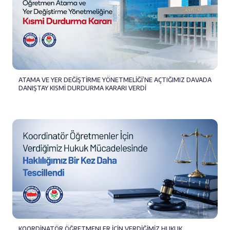
ATAMA VE YER DEĞİŞTİRME YÖNETMELİĞİ’NE AÇTIĞIMIZ DAVADA
DANIŞTAY KISMİ DURDURMA KARARI VERDİ
KOORDİNATÖR ÖĞRETMENLER İÇİN VERDİĞİMİZ HUKUK