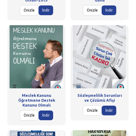
Olsun-2019
Günü
Önizle
İndir
Önizle
İndir
Meslek Kanunu
Sözleşmelilik Sorunları
Öğretmene Destek
ve Çözümü Afişi
Kanunu Olmalı
Önizle
İndir
Önizle
İndir