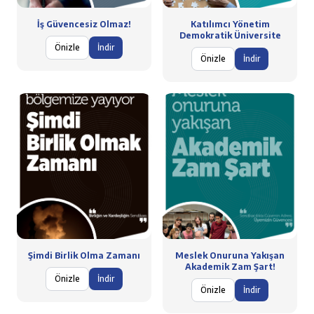
İş Güvencesiz Olmaz!
Katılımcı Yönetim
Demokratik Üniversite
Önizle
İndir
Önizle
İndir
Şimdi Birlik Olma Zamanı
Meslek Onuruna Yakışan
Akademik Zam Şart!
Önizle
İndir
Önizle
İndir