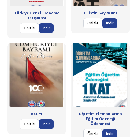
Türkiye Geneli Deneme
Filistin Soykırımı
Yarışması
Önizle
İndir
Önizle
İndir
100. Yıl
Öğretim Elemanlarına
Eğitim Ödeneği
Ödenmesi
Önizle
İndir
Önizle
İndir