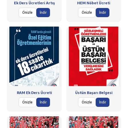
Ek Ders Ücretleri Artış
HEM Nöbet Ücreti
Önizle
İndir
Önizle
İndir
RAM Ek Ders Ücreti
Üstün Başarı Belgesi
Önizle
İndir
Önizle
İndir