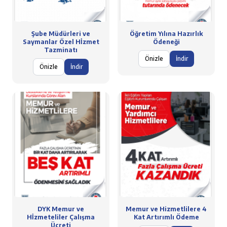
Şube Müdürleri ve
Öğretim Yılına Hazırlık
Saymanlar Özel Hİzmet
Ödeneği
Tazminatı
Önizle
İndir
Önizle
İndir
DYK Memur ve
Memur ve Hizmetlilere 4
Hİzmeteliler Çalışma
Kat Artırımlı Ödeme
Ücreti