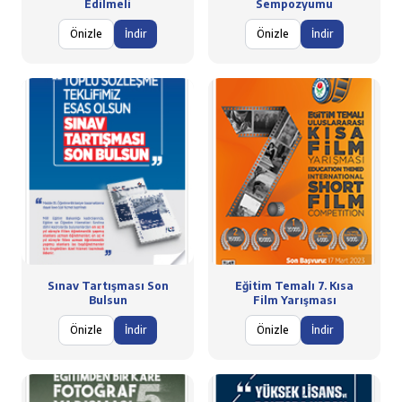
Edilmeli
Sempozyumu
Önizle
İndir
Önizle
İndir
Sınav Tartışması Son
Eğitim Temalı 7. Kısa
Bulsun
Film Yarışması
Önizle
İndir
Önizle
İndir