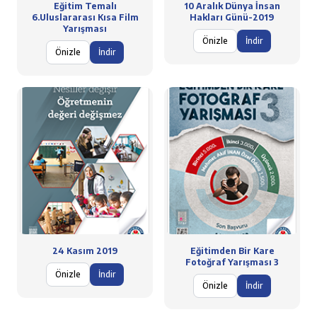
Eğitim Temalı
10 Aralık Dünya İnsan
6.Uluslararası Kısa Film
Hakları Günü-2019
Yarışması
Önizle
İndir
Önizle
İndir
24 Kasım 2019
Eğitimden Bir Kare
Fotoğraf Yarışması 3
Önizle
İndir
Önizle
İndir