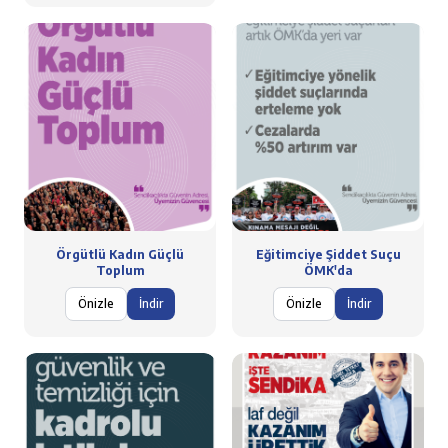
Örgütlü Kadın Güçlü
Eğitimciye Şiddet Suçu
Toplum
ÖMK'da
Önizle
İndir
Önizle
İndir