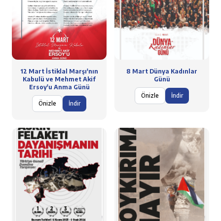
12 Mart İstiklal Marşı'nın
8 Mart Dünya Kadınlar
Kabulü ve Mehmet Akif
Günü
Ersoy'u Anma Günü
Önizle
İndir
Önizle
İndir