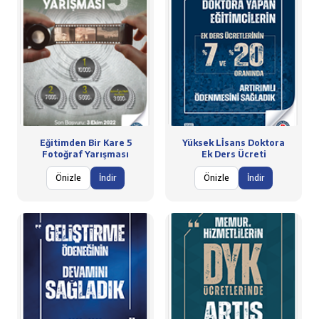
Eğitimden Bir Kare 5
Yüksek Lİsans Doktora
Fotoğraf Yarışması
Ek Ders Ücreti
Önizle
İndir
Önizle
İndir