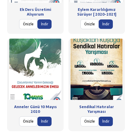
Ek Ders Ücretimi
Eylem Kararlılığımız
Alıyorum
Sürüyor [ 2020-2021]
Önizle
İndir
Önizle
İndir
Anneler Günü 10 Mayıs
Sendikal Hatıralar
2020
Yarışması
Önizle
İndir
Önizle
İndir