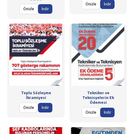
Önizle
İndir
Önizle
İndir
Toplu Sözleşme
Tekniker ve
İkramiyesi
Teknisyelerin Ek
Ödemesi
Önizle
İndir
Önizle
İndir