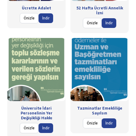
Ücrette Adalet
52 Hafta Ücretli Annelik
İzni
Önizle
İndir
Önizle
İndir
Üniversite İdari
Tazminatlar Emekliliğe
Personelinin Yer
Sayılsın
Değişikliği Hakkı
Önizle
İndir
Önizle
İndir