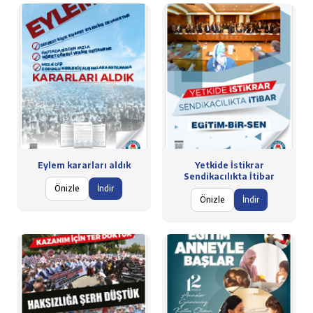
Eylem kararları aldık
Yetkide İstikrar
Sendikacılıkta İtibar
Önizle
İndir
Önizle
İndir