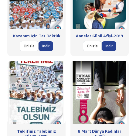
Kazanım İçin Ter Döktük
Anneler Günü Afişi-2019
Önizle
İndir
Önizle
İndir
Teklifiniz Talebimiz
8 Mart Dünya Kadınlar