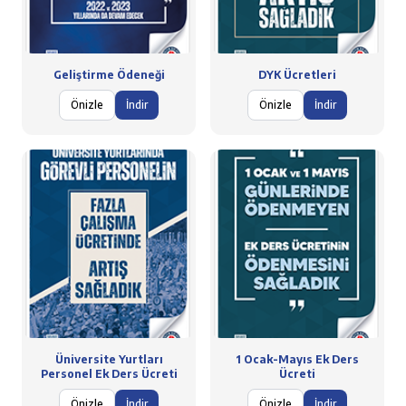
Geliştirme Ödeneği
DYK Ücretleri
Önizle
İndir
Önizle
İndir
Üniversite Yurtları
1 Ocak-Mayıs Ek Ders
Personel Ek Ders Ücreti
Ücreti
Önizle
İndir
Önizle
İndir