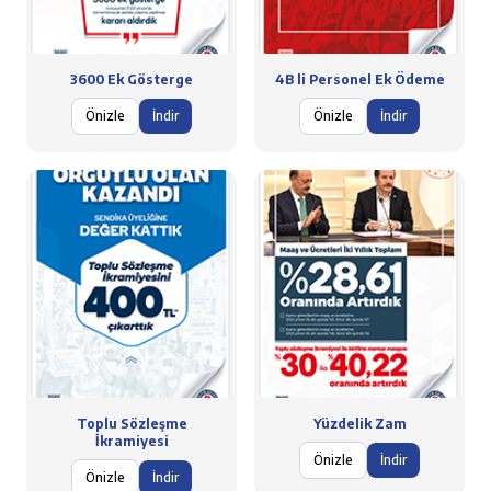
3600 Ek Gösterge
4B li Personel Ek Ödeme
Önizle
İndir
Önizle
İndir
Toplu Sözleşme
Yüzdelik Zam
İkramiyesi
Önizle
İndir
Önizle
İndir