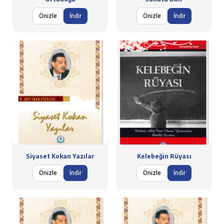
Önizle
İndir
Önizle
İndir
Siyaset Kokan Yazılar
Kelebeğin Rüyası
Önizle
İndir
Önizle
İndir