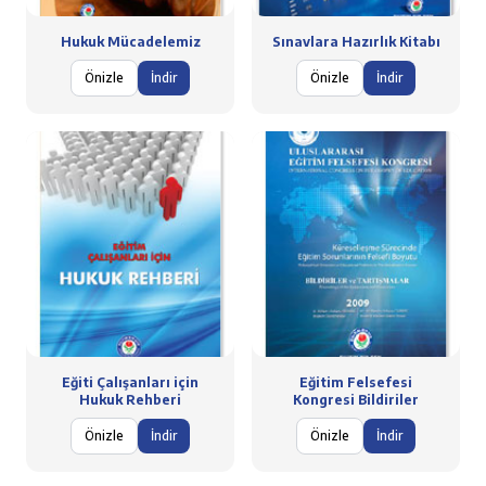
Hukuk Mücadelemiz
Sınavlara Hazırlık Kitabı
Önizle
İndir
Önizle
İndir
Eğiti Çalışanları için
Eğitim Felsefesi
Hukuk Rehberi
Kongresi Bildiriler
Önizle
İndir
Önizle
İndir