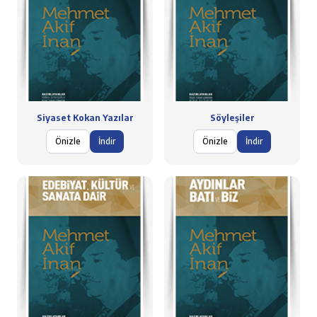
Siyaset Kokan Yazılar
Söyleşiler
Önizle
İndir
Önizle
İndir