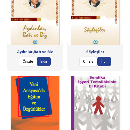
Aydınlar,Batı ve Biz
Söyleşiler
Önizle
İndir
Önizle
İndir