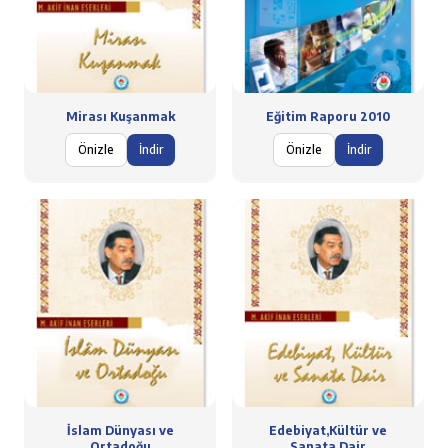
Mirası Kuşanmak
Eğitim Raporu 2010
Önizle
İndir
Önizle
İndir
İslam Dünyası ve
Edebiyat,Kültür ve
Ortadoğu
Sanata Dair