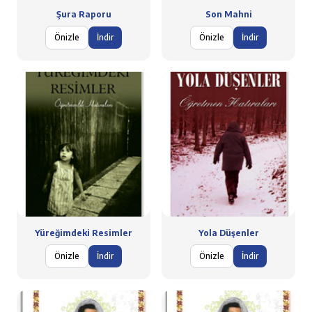
Şura Raporu
Son Mahni
Önizle
İndir
Önizle
İndir
Yüreğimdeki Resimler
Yola Düşenler
Önizle
İndir
Önizle
İndir