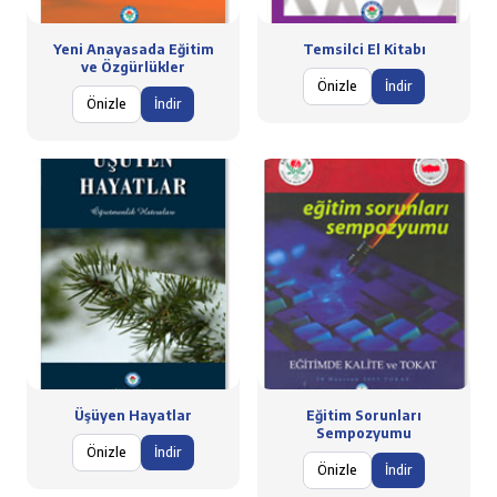
Yeni Anayasada Eğitim
Temsilci El Kitabı
ve Özgürlükler
Önizle
İndir
Önizle
İndir
Üşüyen Hayatlar
Eğitim Sorunları
Sempozyumu
Önizle
İndir
Önizle
İndir