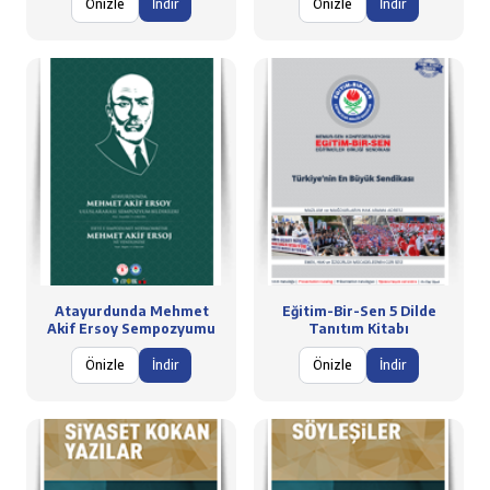
Önizle
İndir
Önizle
İndir
Atayurdunda Mehmet
Eğitim-Bir-Sen 5 Dilde
Akif Ersoy Sempozyumu
Tanıtım Kitabı
Önizle
İndir
Önizle
İndir