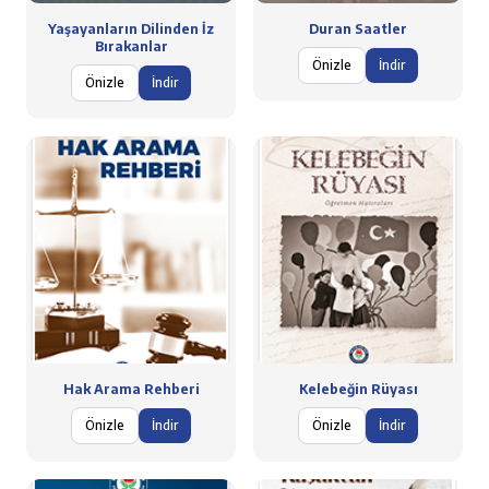
Yaşayanların Dilinden İz
Duran Saatler
Bırakanlar
Önizle
İndir
Önizle
İndir
Hak Arama Rehberi
Kelebeğin Rüyası
Önizle
İndir
Önizle
İndir