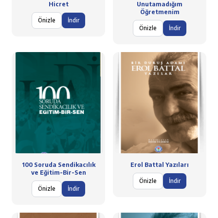
Hicret
Unutamadığım
Öğretmenim
Önizle
İndir
Önizle
İndir
100 Soruda Sendikacılık
Erol Battal Yazıları
ve Eğitim-Bir-Sen
Önizle
İndir
Önizle
İndir