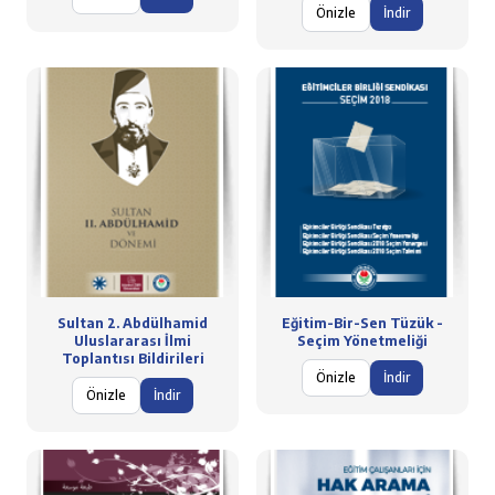
Önizle
İndir
Sultan 2. Abdülhamid
Eğitim-Bir-Sen Tüzük -
Uluslararası İlmi
Seçim Yönetmeliği
Toplantısı Bildirileri
Önizle
İndir
Önizle
İndir