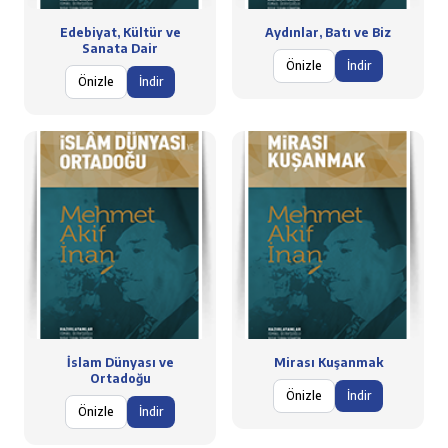
Edebiyat, Kültür ve
Aydınlar, Batı ve Biz
Sanata Dair
Önizle
İndir
Önizle
İndir
İslam Dünyası ve
Mirası Kuşanmak
Ortadoğu
Önizle
İndir
Önizle
İndir