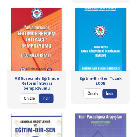
AB Sürecinde Eğitimde
Eğitim-Bir-Sen Tüzük
Reform İhtiyacı
2008
Sempozyumu
Önizle
İndir
Önizle
İndir