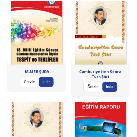
18.MEB ŞURA
Cumhuriyetten Sonra
Türk Şiiri
Önizle
İndir
Önizle
İndir