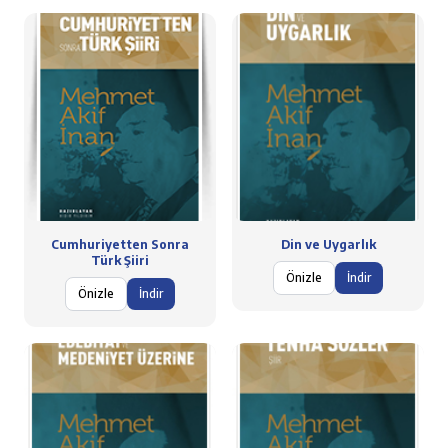
Cumhuriyetten Sonra
Din ve Uygarlık
Türk Şiiri
Önizle
İndir
Önizle
İndir