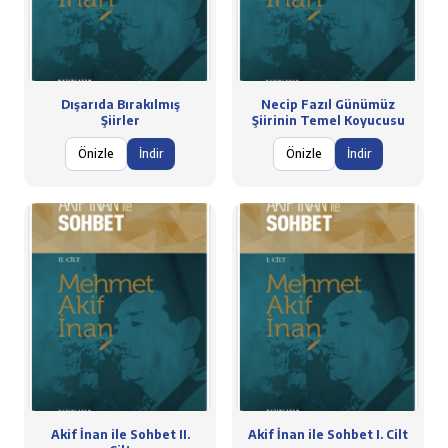
Dışarıda Bırakılmış
Necip Fazıl Günümüz
Şiirler
Şiirinin Temel Koyucusu
Önizle
İndir
Önizle
İndir
Akif İnan ile Sohbet II.
Akif İnan ile Sohbet I. Cilt