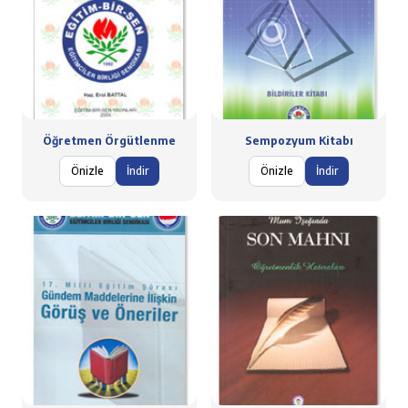
Öğretmen Örgütlenme
Sempozyum Kitabı
Önizle
İndir
Önizle
İndir