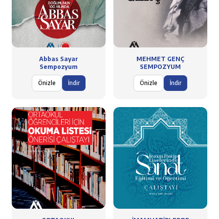
Abbas Sayar
MEHMET GENÇ
Sempozyum
SEMPOZYUM
Önizle
İndir
Önizle
İndir