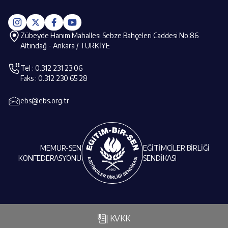
Zübeyde Hanım Mahallesi Sebze Bahçeleri Caddesi No:86
Altındağ - Ankara / TÜRKİYE
Tel : 0.312 231 23 06
Faks : 0.312 230 65 28
ebs@ebs.org.tr
MEMUR-SEN
EĞİTİMCİLER BİRLİĞİ
KONFEDERASYONU
SENDİKASI
| KVKK