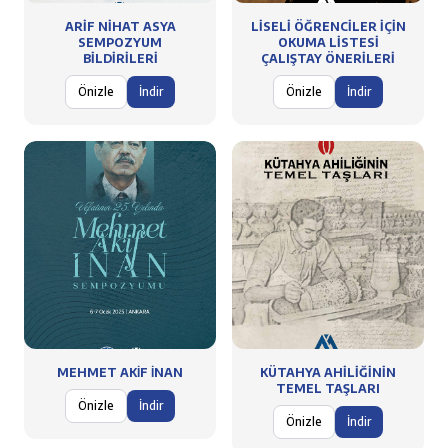
ARİF NİHAT ASYA
LİSELİ ÖĞRENCİLER İÇİN
SEMPOZYUM
OKUMA LİSTESİ
BİLDİRİLERİ
ÇALIŞTAY ÖNERİLERİ
Önizle
İndir
Önizle
İndir
MEHMET AKİF İNAN
KÜTAHYA AHİLİĞİNİN
TEMEL TAŞLARI
Önizle
İndir
Önizle
İndir