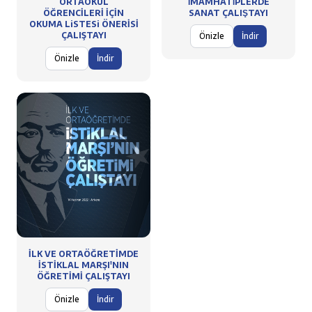
ORTAOKUL
İMAMHATİPLERDE
ÖĞRENCİLERİ İÇİN
SANAT ÇALIŞTAYI
OKUMA LiSTESi ÖNERİSİ
ÇALIŞTAYI
Önizle
İndir
Önizle
İndir
İLK VE ORTAÖĞRETİMDE
İSTİKLAL MARŞI'NIN
ÖĞRETİMİ ÇALIŞTAYI
Önizle
İndir