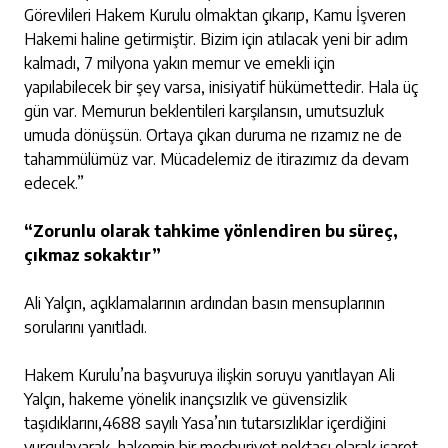
Görevlileri Hakem Kurulu olmaktan çıkarıp, Kamu İşveren
Hakemi haline getirmiştir. Bizim için atılacak yeni bir adım
kalmadı, 7 milyona yakın memur ve emekli için
yapılabilecek bir şey varsa, inisiyatif hükümettedir. Hala üç
gün var. Memurun beklentileri karşılansın, umutsuzluk
umuda dönüşsün. Ortaya çıkan duruma ne rızamız ne de
tahammülümüz var. Mücadelemiz de itirazımız da devam
edecek.”
“Zorunlu olarak tahkime yönlendiren bu süreç,
çıkmaz sokaktır”
Ali Yalçın, açıklamalarının ardından basın mensuplarının
sorularını yanıtladı.
Hakem Kurulu’na başvuruya ilişkin soruyu yanıtlayan Ali
Yalçın, hakeme yönelik inançsızlık ve güvensizlik
taşıdıklarını,4688 sayılı Yasa’nın tutarsızlıklar içerdiğini
vurgulayarak, hakemin bir mecburiyet noktası olarak işaret