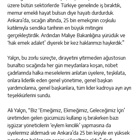
üzere bütün sektörlerde Türkiye genelinde iş bıraktık,
memur emekli hayat bulsun diye hayatı durdurduk.
Ankara’da, sıcağın altında, 25 bin emekçinin coşkulu
katılımıyla sendika tarihinin en büyük mitingini
gerçekleştirdik. Ardından Maliye Bakanlığına yürüdük ve
‘hak emek adalet’ diyerek bir kez haklarımızı haykırdık.”
Yalçın, bu zorlu süreçte, dirayetini yitirmeden ağustosun
bunaltıcı sıcağında her gün meydanlara koşan, nöbet
çadırlarında halka meselelerini anlatan üyelere, teşkilata,
onlara liderlik eden genel yönetime, genel başkan
yardımcılarına, genel başkanlara, tüm lider kadroya ayrı ayrı
teşekkürlerini sundu.
Ali Yalçın, “Biz ‘Emeğimiz, Ekmeğimiz, Geleceğimiz İçin’
üretimden gelen gücümüzü kullanıp iş bırakırken bazı
işgüzar yöneticilerin ‘eylem kırıcılık’ yapmasına da
üyelerimiz aldırmadı ve Ankara’da 25 bin kişiyle en yüksek