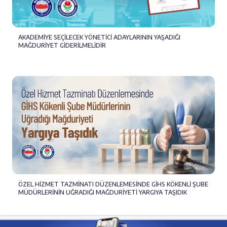
AKADEMİYE SEÇİLECEK YÖNETİCİ ADAYLARININ YAŞADIĞI
MAĞDURİYET GİDERİLMELİDİR
ÖZEL HİZMET TAZMİNATI DÜZENLEMESİNDE GİHS KÖKENLİ ŞUBE
MÜDÜRLERİNİN UĞRADIĞI MAĞDURİYETİ YARGIYA TAŞIDIK