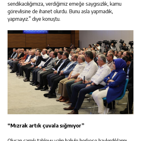
sendikacılığımıza, verdiğimiz emeğe saygısızlık, kamu
görevlisine de ihanet olurdu. Bunu asla yapmadık,
yapmayız.” diye konuştu.
“Mızrak artık çuvala sığmıyor”
Oluşan çarpık tabloyu yalın haliyle herkese haykırdıklarını