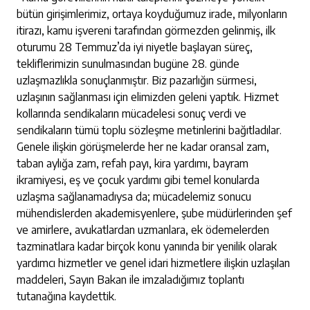
bütün girişimlerimiz, ortaya koyduğumuz irade, milyonların
itirazı, kamu işvereni tarafından görmezden gelinmiş, ilk
oturumu 28 Temmuz’da iyi niyetle başlayan süreç,
tekliflerimizin sunulmasından bugüne 28. günde
uzlaşmazlıkla sonuçlanmıştır. Biz pazarlığın sürmesi,
uzlaşının sağlanması için elimizden geleni yaptık. Hizmet
kollarında sendikaların mücadelesi sonuç verdi ve
sendikaların tümü toplu sözleşme metinlerini bağıtladılar.
Genele ilişkin görüşmelerde her ne kadar oransal zam,
taban aylığa zam, refah payı, kira yardımı, bayram
ikramiyesi, eş ve çocuk yardımı gibi temel konularda
uzlaşma sağlanamadıysa da; mücadelemiz sonucu
mühendislerden akademisyenlere, şube müdürlerinden şef
ve amirlere, avukatlardan uzmanlara, ek ödemelerden
tazminatlara kadar birçok konu yanında bir yenilik olarak
yardımcı hizmetler ve genel idari hizmetlere ilişkin uzlaşılan
maddeleri, Sayın Bakan ile imzaladığımız toplantı
tutanağına kaydettik.