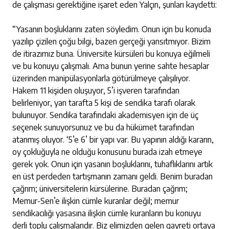
de çalışması gerektiğine işaret eden Yalçın, şunları kaydetti:
“Yasanın boşluklarını zaten söyledim. Onun için bu konuda
yazılıp çizilen çoğu bilgi, bazen gerçeği yansıtmıyor. Bizim
de itirazımız buna. Üniversite kürsüleri bu konuya eğilmeli
ve bu konuyu çalışmalı. Ama bunun yerine sahte hesaplar
üzerinden manipülasyonlarla götürülmeye çalışılıyor.
Hakem 11 kişiden oluşuyor, 5’i işveren tarafından
belirleniyor, yan tarafta 5 kişi de sendika tarafı olarak
bulunuyor. Sendika tarafındaki akademisyen için de üç
seçenek sunuyorsunuz ve bu da hükümet tarafından
atanmış oluyor. ‘5’e 6’ bir yapı var. Bu yapının aldığı kararın,
oy çokluğuyla ne olduğu konusunu burada izah etmeye
gerek yok. Onun için yasanın boşluklarını, tuhaflıklarını artık
en üst perdeden tartışmanın zamanı geldi. Benim buradan
çağrım; üniversitelerin kürsülerine. Buradan çağrım;
Memur-Sen’e ilişkin cümle kuranlar değil; memur
sendikacılığı yasasına ilişkin cümle kuranların bu konuyu
derli toplu çalışmalarıdır. Biz elimizden gelen gayreti ortaya