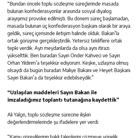
“Bundan önceki toplu sözleşme süreçlerinde masada
bulunan konfederasyonlar arasında sosyal diyalog
arayışımız provoke edilmişti. Bu dönem süreç başlamadan,
masada bulunan üç konfederasyon başkanı olarak bir araya
geldik, süreç içerisinde iletişim halinde olduk. Bakan’la
ortak görüşme gerçekleştirdik. Yetersiz tekliflere ortak
tepki verdik. Ayrı meydanlarda da olsa aynı itirazı
yükselttik. Ben buradan Sayın Önder Kahveci ve Sayın
Orhan Yıldırım’a teşekkür ediyorum. Keşke, uzlaşma olmuş
olsaydı da bugün buradan Maliye Bakanı ve Heyet Başkanı
Sayın Bakan’a da teşekkür edebilseydik.”
“Uzlaşılan maddeleri Sayın Bakan ile
imzaladığımız toplantı tutanağına kaydettik”
Ali Yalçın, toplu sözleşme sürecine ilişkin
değerlendirmelerinde şu ifadelere yer verdi:
“Kamu görevlilerinin haklı taleplerini çözmeye yönelik