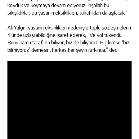
koyduk ve koymaya devam ediyoruz. İnşallah bu
sıkışıklıklar, bu yasanın eksiklikleri, tuhaflıkları da aşılacak.”
Ali Yalçın, yasanın eksiklikleri nedeniyle toplu sözleşmelerin
4’ünde uzlaşılabildiğine işaret ederek, “Ve yol tükendi.
Bunu kamu tarafı da biliyor, biz de biliyoruz. Hiç kimse ‘biz
bilmiyoruz’ demesin, herkes her şeyin farkında.” dedi.