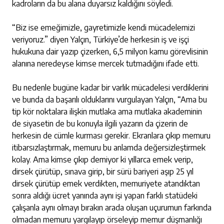
kadroların da bu alana duyarsız kaldığını söyledi.
“Biz ise emeğimizle, gayretimizle kendi mücadelemizi
veriyoruz.” diyen Yalçın, Türkiye’de herkesin iş ve işçi
hukukuna dair yazıp çizerken, 6,5 milyon kamu görevlisinin
alanına neredeyse kimse mercek tutmadığını ifade etti.
Bu nedenle bugüne kadar bir varlık mücadelesi verdiklerini
ve bunda da başarılı olduklarını vurgulayan Yalçın, “Ama bu
tip kör noktalara ilişkin mutlaka ama mutlaka akademinin
de siyasetin de bu konuyla ilgili yazarın da çizerin de
herkesin de cümle kurması gerekir. Ekranlara çıkıp memuru
itibarsızlaştırmak, memuru bu anlamda değersizleştirmek
kolay. Ama kimse çıkıp demiyor ki yıllarca emek verip,
dirsek çürütüp, sınava girip, bir sürü bariyeri aşıp 25 yıl
dirsek çürütüp emek verdikten, memuriyete atandıktan
sonra aldığı ücret yanında aynı işi yapan farklı statüdeki
çalışanla aynı olmayı bırakın arada oluşan uçurumun farkında
olmadan memuru yargılayıp örseleyip memur düşmanlığı