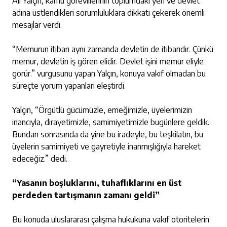
Ali Yalçın, kamu görevlilerinin toplumdaki yeri ve devlet
adına üstlendikleri sorumluluklara dikkati çekerek önemli
mesajlar verdi.
“Memurun itibarı aynı zamanda devletin de itibarıdır. Çünkü
memur, devletin iş gören elidir. Devlet işini memur eliyle
görür.” vurgusunu yapan Yalçın, konuya vakıf olmadan bu
süreçte yorum yapanları eleştirdi.
Yalçın, “Örgütlü gücümüzle, emeğimizle, üyelerimizin
inancıyla, dirayetimizle, samimiyetimizle bugünlere geldik.
Bundan sonrasında da yine bu iradeyle, bu teşkilatın, bu
üyelerin samimiyeti ve gayretiyle inanmışlığıyla hareket
edeceğiz.” dedi.
“Yasanın boşluklarını, tuhaflıklarını en üst
perdeden tartışmanın zamanı geldi”
Bu konuda uluslararası çalışma hukukuna vakıf otoritelerin