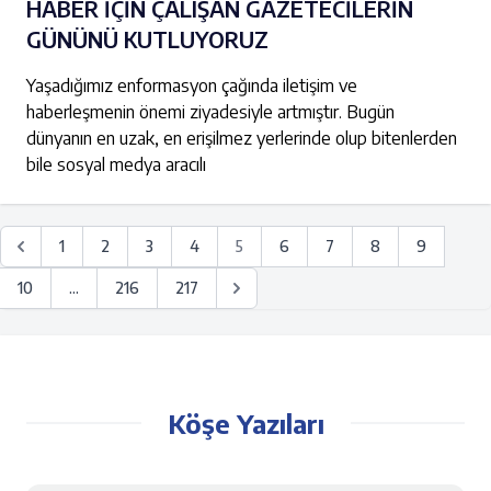
HABER İÇİN ÇALIŞAN GAZETECİLERİN
GÜNÜNÜ KUTLUYORUZ
Yaşadığımız enformasyon çağında iletişim ve
haberleşmenin önemi ziyadesiyle artmıştır. Bugün
dünyanın en uzak, en erişilmez yerlerinde olup bitenlerden
bile sosyal medya aracılı
1
2
3
4
5
6
7
8
9
10
...
216
217
Köşe Yazıları