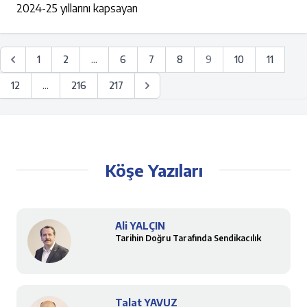
2024-25 yıllarını kapsayan
1
2
...
6
7
8
9
10
11
12
...
216
217
Köşe Yazıları
Ali YALÇIN
Tarihin Doğru Tarafında Sendikacılık
Talat YAVUZ