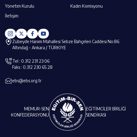
Yönetim Kurulu
Kadın Komisyonu
İletişim
Zübeyde Hanım Mahallesi Sebze Bahçeleri Caddesi No:86
Altındağ - Ankara / TÜRKİYE
Tel : 0.312 231 23 06
Faks : 0.312 230 65 28
ebs@ebs.org.tr
MEMUR-SEN
EĞİTİMCİLER BİRLİĞİ
KONFEDERASYONU
SENDİKASI