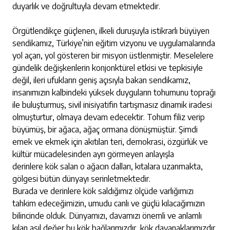
duyarlık ve doğrultuyla devam etmektedir.
Örgütlendikçe güçlenen, ilkeli duruşuyla istikrarlı büyüyen
sendikamız, Türkiye’nin eğitim vizyonu ve uygulamalarında
yol açan, yol gösteren bir misyon üstlenmiştir. Meselelere
gündelik değişkenlerin konjonktürel etkisi ve tepkisiyle
değil, ileri ufukların geniş açısıyla bakan sendikamız,
insanımızın kalbindeki yüksek duyguların tohumunu toprağı
ile buluşturmuş, sivil inisiyatifin tartışmasız dinamik iradesi
olmuşturtur, olmaya devam edecektir. Tohum filiz verip
büyümüş, bir ağaca, ağaç ormana dönüşmüştür. Şimdi
emek ve ekmek için akıtılan teri, demokrasi, özgürlük ve
kültür mücadelesinden ayrı görmeyen anlayışla
derinlere
kök salan o ağacın dalları, kıtalara uzanmakta,
gölgesi bütün dünyayı serinletmektedir.
Burada ve derinlere kök saldığımız ölçüde varlığımızı
tahkim edeceğimizin, umudu canlı ve güçlü kılacağımızın
bilincinde olduk. Dünyamızı, davamızı önemli ve anlamlı
kılan asıl değer bu kök bağlarımızdır, kök dayanaklarımızdır.