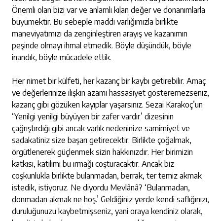
Önemli olan bizi var ve anlamlı kılan değer ve donanımlarla
büyümektir. Bu sebeple maddi varlığımızla birlikte
maneviyatımızı da zenginleştiren arayış ve kazanımın
peşinde olmayı ihmal etmedik. Böyle düşündük, böyle
inandık, böyle mücadele ettik.
Her nimet bir külfeti, her kazanç bir kaybı getirebilir. Amaç
ve değerlerinize ilişkin azami hassasiyet gösteremezseniz,
kazanç gibi gözüken kayıplar yaşarsınız. Sezai Karakoç’un
‘Yenilgi yenilgi büyüyen bir zafer vardır’ dizesinin
çağrıştırdığı gibi ancak varlık nedeninize samimiyet ve
sadakatiniz size başarı getirecektir. Birlikte çoğalmak,
örgütlenerek güçlenmek sizin hakkınızdır. Her birimizin
katkısı, katılımı bu ırmağı coşturacaktır. Ancak biz
coşkunlukla birlikte bulanmadan, berrak, ter temiz akmak
istedik, istiyoruz. Ne diyordu Mevlânâ? ‘Bulanmadan,
donmadan akmak ne hoş.’ Geldiğiniz yerde kendi saflığınızı,
duruluğunuzu kaybetmişseniz, yani oraya kendiniz olarak,