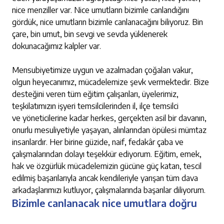
nice menziller var. Nice umutların bizimle canlandığını
gördük, nice umutların bizimle canlanacağını biliyoruz. Bin
çare, bin umut, bin sevgi ve sevda yüklenerek
dokunacağımız kalpler var.
Mensubiyetimize uygun ve azalmadan çoğalan vakur,
olgun heyecanımız, mücadelemize şevk vermektedir. Bize
desteğini veren tüm eğitim çalışanları, üyelerimiz,
teşkilatımızın işyeri temsilcilerinden il, ilçe temsilci
ve yöneticilerine kadar herkes, gerçekten asil bir davanın,
onurlu mesuliyetiyle yaşayan, alınlarından öpülesi mümtaz
insanlardır. Her birine güzide, naif, fedakâr çaba ve
çalışmalarından dolayı teşekkür ediyorum. Eğitim, emek,
hak ve özgürlük mücadelemizin gücüne güç katan, tescil
edilmiş başarılarıyla ancak kendileriyle yarışan tüm dava
arkadaşlarımızı kutluyor, çalışmalarında başarılar diliyorum.
Bizimle canlanacak nice umutlara doğru