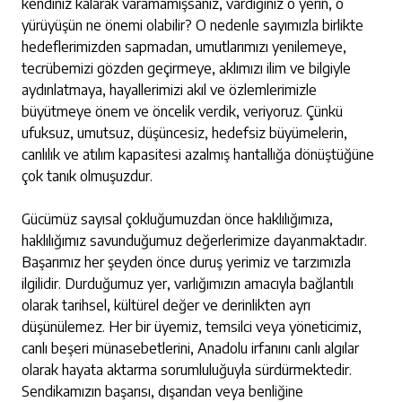
kendiniz kalarak varamamışsanız, vardığınız o yerin, o
yürüyüşün ne önemi olabilir? O nedenle sayımızla birlikte
hedeflerimizden sapmadan, umutlarımızı yenilemeye,
tecrübemizi gözden geçirmeye, aklımızı ilim ve bilgiyle
aydınlatmaya, hayallerimizi akıl ve özlemlerimizle
büyütmeye önem ve öncelik verdik, veriyoruz. Çünkü
ufuksuz, umutsuz, düşüncesiz, hedefsiz büyümelerin,
canlılık ve atılım kapasitesi azalmış hantallığa dönüştüğüne
çok tanık olmuşuzdur.
Gücümüz sayısal çokluğumuzdan önce haklılığımıza,
haklılığımız savunduğumuz değerlerimize dayanmaktadır.
Başarımız her şeyden önce duruş yerimiz ve tarzımızla
ilgilidir. Durduğumuz yer, varlığımızın amacıyla bağlantılı
olarak tarihsel, kültürel değer ve derinlikten ayrı
düşünülemez. Her bir üyemiz, temsilci veya yöneticimiz,
canlı beşeri münasebetlerini, Anadolu irfanını canlı algılar
olarak hayata aktarma sorumluluğuyla sürdürmektedir.
Sendikamızın başarısı, dışarıdan veya benliğine