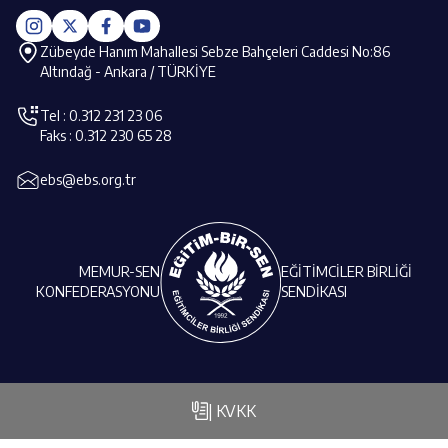
Zübeyde Hanım Mahallesi Sebze Bahçeleri Caddesi No:86
Altındağ - Ankara / TÜRKİYE
Tel : 0.312 231 23 06
Faks : 0.312 230 65 28
ebs@ebs.org.tr
MEMUR-SEN
EĞİTİMCİLER BİRLİĞİ
KONFEDERASYONU
SENDİKASI
| KVKK