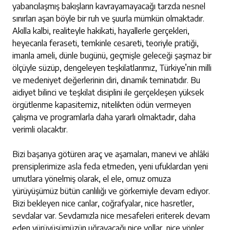
yabancılaşmış bakışların kavrayamayacağı tarzda nesnel
sınırları aşan böyle bir ruh ve şuurla mümkün olmaktadır.
Akılla kalbi, realiteyle hakikati, hayallerle gerçekleri,
heyecanla feraseti, temkinle cesareti, teoriyle pratiği,
imanla ameli, dünle bugünü, geçmişle geleceği şaşmaz bir
ölçüyle süzüp, dengeleyen teşkilatlarımız, Türkiye’nin milli
ve medeniyet değerlerinin diri, dinamik teminatıdır.
Bu
aidiyet bilinci ve teşkilat disiplini ile gerçekleşen yüksek
örgütlenme kapasitemiz, nitelikten ödün vermeyen
çalışma ve programlarla daha yararlı olmaktadır, daha
verimli olacaktır.
Bizi başarıya götüren araç ve aşamaları, manevi ve ahlâki
prensiplerimize asla feda etmeden, yeni ufuklardan yeni
umutlara yönelmiş olarak, el ele, omuz omuza
yürüyüşümüz bütün canlılığı ve görkemiyle devam ediyor.
Bizi bekleyen nice canlar, coğrafyalar, nice hasretler,
sevdalar var. Sevdamızla nice mesafeleri eriterek devam
eden yürüyüşümüzün uğrayacağı nice yollar, nice yönler,