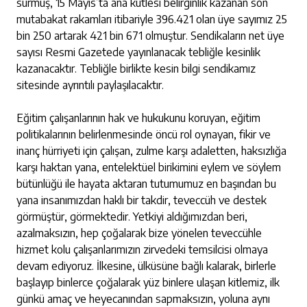
sürmüş, 15 Mayıs’ta ana kütlesi belirginlik kazanan son
mutabakat rakamları itibariyle 396.421 olan üye sayımız 25
bin 250 artarak 421 bin 671 olmuştur. Sendikaların net üye
sayısı Resmi Gazetede yayınlanacak tebliğle kesinlik
kazanacaktır. Tebliğle birlikte kesin bilgi sendikamız
sitesinde ayrıntılı paylaşılacaktır.
Eğitim çalışanlarının hak ve hukukunu koruyan, eğitim
politikalarının belirlenmesinde öncü rol oynayan, fikir ve
inanç hürriyeti için çalışan, zulme karşı adaletten, haksızlığa
karşı haktan yana, entelektüel birikimini eylem ve söylem
bütünlüğü ile hayata aktaran tutumumuz en başından bu
yana insanımızdan haklı bir takdir, teveccüh ve destek
görmüştür, görmektedir. Yetkiyi aldığımızdan beri,
azalmaksızın, hep çoğalarak bize yönelen teveccühle
hizmet kolu çalışanlarımızın zirvedeki temsilcisi olmaya
devam ediyoruz. İlkesine, ülküsüne bağlı kalarak, birlerle
başlayıp binlerce çoğalarak yüz binlere ulaşan kitlemiz, ilk
günkü amaç ve heyecanından sapmaksızın, yoluna aynı