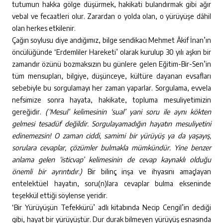
tutumun hakka gölge düşürmek, hakikati bulandırmak gibi ağır
vebal ve fecaatleri olur. Zarardan o yolda olan, o yürüyüşe dâhil
olan herkes etkilenir.
Çağın soylusu diye andığımız, bilge sendikacı Mehmet Âkif İnan’ın
öncülüğünde ‘Erdemliler Hareketi’ olarak kurulup 30 yılı aşkın bir
zamandır özünü bozmaksızın bu günlere gelen Eğitim-Bir-Sen’in
tüm mensupları, bilgiye, düşünceye, kültüre dayanan evsafları
sebebiyle bu sorgulamayı her zaman yaparlar. Sorgulama, evvela
nefsimize sonra hayata, hakikate, topluma mesuliyetimizin
gereğidir.
(‘Mesul’ kelimesinin ‘sual’ yani soru ile aynı kökten
gelmesi tesadüf değildir. Sorgulayamadığın hayatın mesuliyetini
edinemezsin! O zaman ciddi, samimi bir yürüyüş ya da yaşayış,
sorulara cevaplar, çözümler bulmakla mümkündür. Yine benzer
anlama gelen ‘isticvap’ kelimesinin de cevap kaynaklı olduğu
önemli bir ayrıntıdır.)
Bir bilinç inşa ve ihyasını amaçlayan
entelektüel hayatın, soru(n)lara cevaplar bulma ekseninde
teşekkül ettiği söylense yeridir.
‘Bir Yürüyüşün Tefekkürü’ adlı kitabında Necip Cengil’in dediği
gibi, hayat bir yürüyüştür. Dur durak bilmeyen yürüyüş esnasında