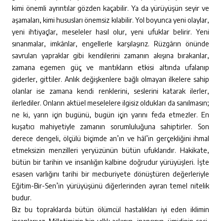
kimi önemli ayrıntılar gözden kaçabilir. Ya da yürüyüşün seyir ve
aşamaları, kimi hususları önemsiz kılabilir. Yol boyunca yeni olaylar,
yeni ihtiyaçlar, meseleler hasıl olur, yeni ufuklar belirir. Yeni
sınanmalar, imkânlar, engellerle karşılaşırız. Rüzgârın önünde
savrulan yapraklar gibi kendilerini zamanın akışına bırakanlar,
zamana egemen güç ve mantıkların etkisi altında ufalanıp
giderler, gittiler. Anlık değişkenlere bağlı olmayan ilkelere sahip
olanlar ise zamana kendi renklerini, seslerini katarak ilerler,
ilerlediler. Onların aktüel meselelere ilgisiz oldukları da sanılmasın;
ne ki, yarın için bugünü, bugün için yarını feda etmezler. En
kuşatıcı mahiyetiyle zamanın sorumluluğuna sahiptirler. Son
derece dengeli, ölçülü biçimde an’ın ve hâl’in gerçekliğini ihmal
etmeksizin menzilleri yeryüzünün bütün ufuklarıdır. Hakikate,
bütün bir tarihin ve insanlığın kalbine doğrudur yürüyüşleri. İşte
esasen varlığını tarihi bir mecburiyete dönüştüren değerleriyle
Eğitim-Bir-Sen’in yürüyüşünü diğerlerinden ayıran temel nitelik
budur.
Biz bu topraklarda bütün ölümcül hastalıkları iyi eden iklimin