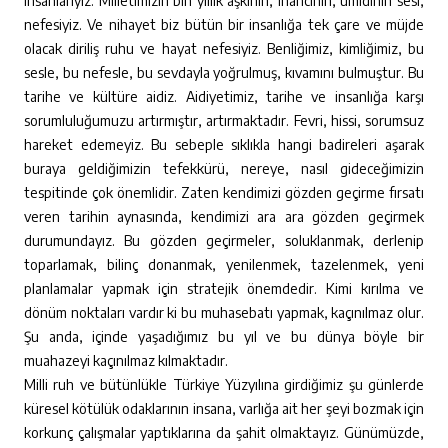
insanlarıyız. Milletimizin bin yıllık aşkının, inancının, ümidinin sesi,
nefesiyiz. Ve nihayet biz bütün bir insanlığa tek çare ve müjde
olacak diriliş ruhu ve hayat nefesiyiz. Benliğimiz, kimliğimiz, bu
sesle, bu nefesle, bu sevdayla yoğrulmuş, kıvamını bulmuştur. Bu
tarihe ve kültüre aidiz. Aidiyetimiz, tarihe ve insanlığa karşı
sorumluluğumuzu artırmıştır, artırmaktadır. Fevri, hissi, sorumsuz
hareket edemeyiz. Bu sebeple sıklıkla hangi badireleri aşarak
buraya geldiğimizin tefekkürü, nereye, nasıl gideceğimizin
tespitinde çok önemlidir. Zaten kendimizi gözden geçirme fırsatı
veren tarihin aynasında, kendimizi ara ara gözden geçirmek
durumundayız. Bu gözden geçirmeler, soluklanmak, derlenip
toparlamak, bilinç donanmak, yenilenmek, tazelenmek, yeni
planlamalar yapmak için stratejik önemdedir. Kimi kırılma ve
dönüm noktaları vardır ki bu muhasebatı yapmak, kaçınılmaz olur.
Şu anda, içinde yaşadığımız bu yıl ve bu dünya böyle bir
muahazeyi kaçınılmaz kılmaktadır.
Milli ruh ve bütünlükle Türkiye Yüzyılına girdiğimiz şu günlerde
küresel kötülük odaklarının insana, varlığa ait her şeyi bozmak için
korkunç çalışmalar yaptıklarına da şahit olmaktayız. Günümüzde,