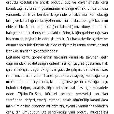
örgütlü kötülüklere ancak örgütlü güç ve dayanışmayla karşı
konulacağı, sorunların çözümünün el birliği etmek, omuz omuza
yürümek, birlik ve beraberlik içerinde olmakla mümkün olacağı
bilinç ve kararlılığı ile faaliyetlerimizi sürdürdük, pek çok kazanım
elde ettik. Neler olup bittiğini bilmediğimiz dünyada ne bir
bakışımız ne bir duruşumuz olabilir. Bilinçsizliğin gadrine uğrayan
kazanımlar, kayba bile dönüştürebilir. Bu hassasiyetle içimize ve
dışımıza yolculuk düsturuyla elde ettiğimiz kazanımlarımız, nesnel
içerik ve sınırların çok ötesindedir.
Eğitimde kamu görevlilerinin haklarını kararlılıkla savunan, gelir
dağılımındaki adaletsizliğin giderilmesi için gayret gösteren, hak
için, emek için, özgürlük için var gücüyle çalışan, demokrasimize,
refahımıza darbe vuran ihanet şebekesi vesayetçi zorbalığa karşı
milletin hür iradesi yanında, kimden gelirse gelsin haksızlığa karşı;
hukuksuzluğun, adaletsizliğin ortadan kalkması için mücadele
eden Eğitim-Bir-Sen, küresel çetenin vesayetçi zorbaları
tarafından, değeri, emeği, ekmeği, ahlakı sömürülüp karanlıklara
mahkûm edilmek istenen milletimizin, aydınlık yarınlarına yönelen
canlı, diri umududur. Biz sendikacılığı yani örgütlü mücadeleyi