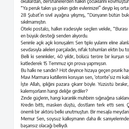
okullardan, dershanelerden halkın çocuklarını kovmuştun
“Ya peruk takın ya çekin gidin evlerinize!” deyip kış or
28 Şubat’ın sivil ayağına yılışmış, “Dünyanın bütün bu
sıkılmamıştın.
Öteki postalcı, halkın iradesiyle seçilen vekile, “Buras
en büyük desteği senden alıyordu.
Seninle açık açık konuşalım: Sen tıpkı yularını eline ala
sevdasıyla aileleri parçaladın, nifak tohumları ektin bu 
Belli ki seninkiler, 40 yıldır, bölücü teröre bir kurşu
katlederek 15 Temmuz için prova yapmışsın.
Bu halkı ne sandın? Höt deyince hizaya geçen pısırık haşh
Mavi Marmara katillerini koruyan sen, ‘otorite’siz mi kal
İşte Allah, ipliğini pazara çıkarır böyle. Yüzüstü bırak
kalemşorların hangi deliğe girdiler?
Zinde güçlerin, hangi karanlık muhbirin sığınağına saklan
Kredin bitti, masken düştü, dostların terk etti seni
önemli bir aktörü belki unutmuştun. Bir mesajla meydanl
Memur Sen, soysuz kalkışmanın daha ilk saniyelerinde, 
başarısız olacağı belliydi.