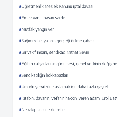
#
Öğretmenlik Meslek Kanunu iptal davası
#
Emek varsa başarı vardır
#
Mutfak yangın yeri
#
Sağımızdaki yalanın gerçeği örtme çabası
#
Bir vakıf insanı, sendikacı Mithat Sevin
#
Eğitim çalışanlarının güçlü sesi, genel yetkinin değişm
#
Sendikacılığın hokkabazları
#
Umudu yeryüzüne aşılamak için daha fazla gayret
#
Kitabın, davanın, vefanın hakkını veren adam: Erol Bat
#
Ne rakipsiniz ne de refik