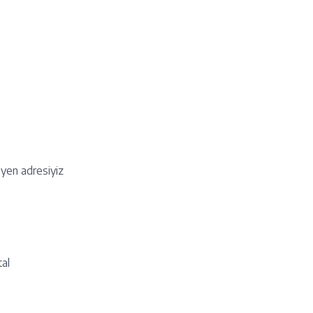
eyen adresiyiz
tal