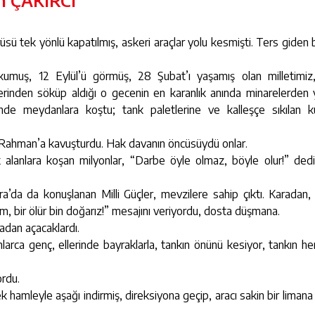
 ÇAKIRCI
sü tek yönlü kapatılmış, askeri araçlar yolu kesmişti. Ters giden b
umuş, 12 Eylül’ü görmüş, 28 Şubat’ı yaşamış olan milletimiz, 
erinden söküp aldığı o gecenin en karanlık anında minarelerden
inde meydanlara koştu; tank paletlerine ve kalleşçe sıkılan ku
 Rahman’a kavuşturdu. Hak davanın öncüsüydü onlar.
 alanlara koşan milyonlar, “Darbe öyle olmaz, böyle olur!” dedi
a’da da konuşlanan Milli Güçler, mevzilere sahip çıktı. Karadan
m, bir ölür bin doğarız!” mesajını veriyordu, dosta düşmana.
adan açacaklardı.
ca genç, ellerinde bayraklarla, tankın önünü kesiyor, tankın her
ordu.
k hamleyle aşağı indirmiş, direksiyona geçip, aracı sakin bir liman