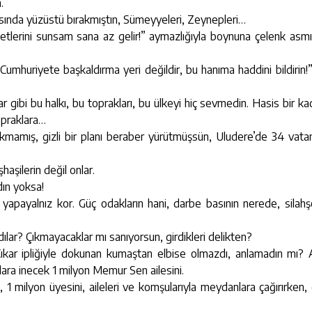
.
tasında yüzüstü bırakmıştın, Sümeyyeleri, Zeynepleri…
ketlerini sunsam sana az gelir!” aymazlığıyla boynuna çelenk asmı
ı Cumhuriyete başkaldırma yeri değildir, bu hanıma haddini bildirin!
nlar gibi bu halkı, bu toprakları, bu ülkeyi hiç sevmedin. Hasis bir k
topraklara…
n sıkmamış, gizli bir planı beraber yürütmüşsün, Uludere’de 34 vata
aşilerin değil onlar.
dın yoksa!
ır, yapayalnız kor. Güç odakların hani, darbe basının nerede, silah
dılar? Çıkmayacaklar mı sanıyorsun, girdikleri delikten?
. Çıkar ipliğiyle dokunan kumaştan elbise olmazdı, anlamadın mı
ara inecek 1 milyon Memur Sen ailesini.
1 milyon üyesini, aileleri ve komşularıyla meydanlara çağırırken,