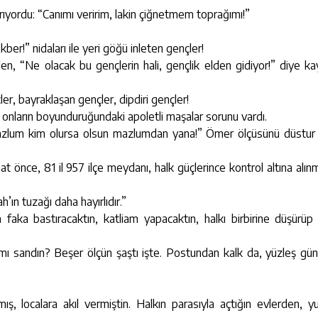
ırıyordu: “Canımı veririm, lakin çiğnetmem toprağımı!”
er!” nidaları ile yeri göğü inleten gençler!
len, “Ne olacak bu gençlerin hali, gençlik elden gidiyor!” diye kay
er, bayraklaşan gençler, dipdiri gençler!
 onların boyunduruğundaki apoletli maşalar sorunu vardı.
mazlum kim olursa olsun mazlumdan yana!” Ömer ölçüsünü düstur
 önce, 81 il 957 ilçe meydanı, halk güçlerince kontrol altına alınm
ah’ın tuzağı daha hayırlıdır.”
faka bastıracaktın, katliam yapacaktın, halkı birbirine düşürüp
 mı sandın? Beşer ölçün şaştı işte. Postundan kalk da, yüzleş güna
, localara akıl vermiştin. Halkın parasıyla açtığın evlerden, yu