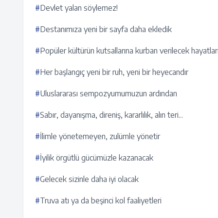
#
Devlet yalan söylemez!
#
Destanımıza yeni bir sayfa daha ekledik
#
Popüler kültürün kutsallarına kurban verilecek hayatla
#
Her başlangıç yeni bir ruh, yeni bir heyecandır
#
Uluslararası sempozyumumuzun ardından
#
Sabır, dayanışma, direniş, kararlılık, alın teri...
#
İlimle yönetemeyen, zulümle yönetir
#
İyilik örgütlü gücümüzle kazanacak
#
Gelecek sizinle daha iyi olacak
#
Truva atı ya da beşinci kol faaliyetleri