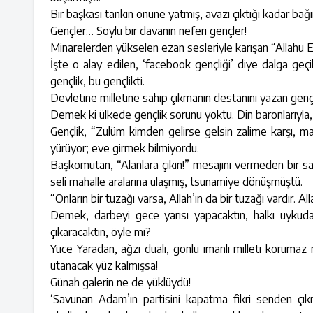
Bir başkası tankın önüne yatmış, avazı çıktığı kadar bağ
Gençler… Soylu bir davanın neferi gençler!
Minarelerden yükselen ezan sesleriyle karışan “Allahu Ekb
İşte o alay edilen, ‘facebook gençliği’ diye dalga geçi
gençlik, bu gençlikti.
Devletine milletine sahip çıkmanın destanını yazan gençl
Demek ki ülkede gençlik sorunu yoktu. Din baronlarıyla,
Gençlik, “Zulüm kimden gelirse gelsin zalime karşı, 
yürüyor; eve girmek bilmiyordu.
Başkomutan, “Alanlara çıkın!” mesajını vermeden bir saat
seli mahalle aralarına ulaşmış, tsunamiye dönüşmüştü.
“Onların bir tuzağı varsa, Allah’ın da bir tuzağı vardır. All
Demek, darbeyi gece yarısı yapacaktın, halkı uykuda 
çıkaracaktın, öyle mi?
Yüce Yaradan, ağzı dualı, gönlü imanlı milleti korumaz
utanacak yüz kalmışsa!
Günah galerin ne de yüklüydü!
‘Savunan Adam’ın partisini kapatma fikri senden çıkmış