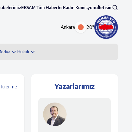
Şubelerimiz
EBSAM
Tüm Haberler
Kadın Komisyonu
İletişim
Ankara
20°
 Medya
Hukuk
Yazarlarımız
ntülenme