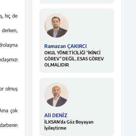
ş, hiç de
” derken,
adrolaşma
Ramazan ÇAKIRCI
OKUL YÖNETİCİLİĞİ “İKİNCİ
GÖREV” DEĞİL, ESAS GÖREV
ndaşımızı
OLMALIDIR
şor olmuş
? Ama çok
Ali DENİZ
İLKSAN’da Göz Boyayan
 darbenin
İyileştirme