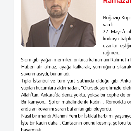
Ramazan
Boğaziçi Köprü
vardı.
27 Mayıs’ı ok
korkuyu kalpl
ezanlar eşliğ
rağmen…
Sicim gibi yağan mermiler, onlarca kahramanı Rahmet-i
Haberi alır almaz, ayağa kalkarak, yumruğunu sıkarak
savunmasıydı, bunun adı.
Tıpkı İstanbul ve tüm yurt sathında olduğu gibi Ankar
yapılan hücumlara aldırmadan, “Ölürsek şerefimizle öleli
Allah’tan, Ankara’da deniz yoktu, yoksa bir cephe de or
Bir kamyon… Şoför mahallinde iki kadın… Römorkta onlar
anda arı kovanını saran bal arıları gibi oluyordu.
Nasıl bir imandı Allahım! Yeni bir İstiklal harbi mi yaşanıy
İşte bir kadın daha… Cuntacının önünü kesmiş, şoförü te
başarmıştı.