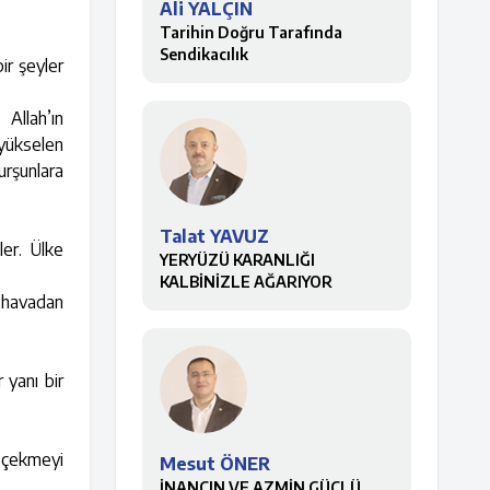
Ali YALÇIN
Tarihin Doğru Tarafında
Sendikacılık
ir şeyler
Allah’ın
 yükselen
rşunlara
Talat YAVUZ
ler. Ülke
YERYÜZÜ KARANLIĞI
KALBİNİZLE AĞARIYOR
, havadan
 yanı bir
a çekmeyi
Mesut ÖNER
İNANCIN VE AZMİN GÜÇLÜ