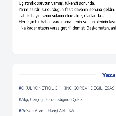
Üç atımlık barutun varmış, tükendi sonunda.
Yarım asırdır sürdürdüğün fasit davanın sonuna geldin
Tabi ki hayır, senin yularını eline almış olanlar da…
Her kışın bir baharı vardır ama senin ve sahiplerinin kış
“Ne kadar etabın varsa getir!” demişti Başkomutan, an
Yaza
#
OKUL YÖNETİCİLİĞİ “İKİNCİ GÖREV” DEĞİL, ESA
#
Algı, Gerçeği Perdelediğinde Çöker
#
Re’sen Atama Hangi Aklın Kârı