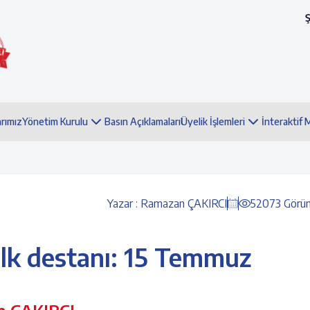
arımız
Yönetim Kurulu
Basın Açıklamaları
Üyelik İşlemleri
İnteraktif
Yazar : Ramazan ÇAKIRCI
52073 Görü
alk destanı: 15 Temmuz