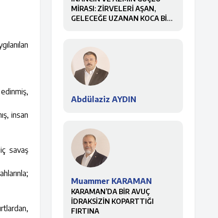
MİRASI: ZİRVELERİ AŞAN,
GELECEĞE UZANAN KOCA BİR
ÇINAR
gılanılan
 edinmiş,
Abdülaziz AYDIN
ış, insan
 iç savaş
hlarınla;
Muammer KARAMAN
KARAMAN’DA BİR AVUÇ
İDRAKSİZİN KOPARTTIĞI
rtlardan,
FIRTINA