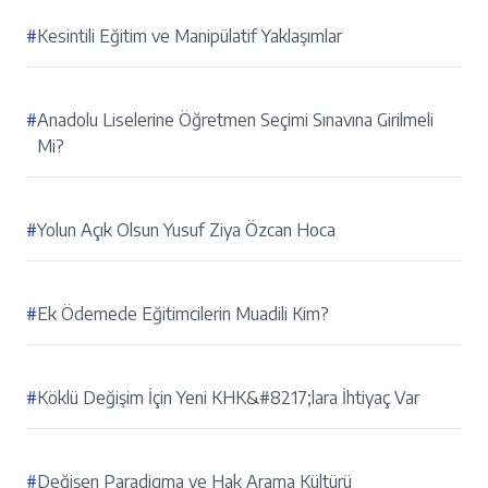
#
Kesintili Eğitim ve Manipülatif Yaklaşımlar
#
Anadolu Liselerine Öğretmen Seçimi Sınavına Girilmeli
Mi?
#
Yolun Açık Olsun Yusuf Ziya Özcan Hoca
#
Ek Ödemede Eğitimcilerin Muadili Kim?
#
Köklü Değişim İçin Yeni KHK&#8217;lara İhtiyaç Var
#
Değişen Paradigma ve Hak Arama Kültürü