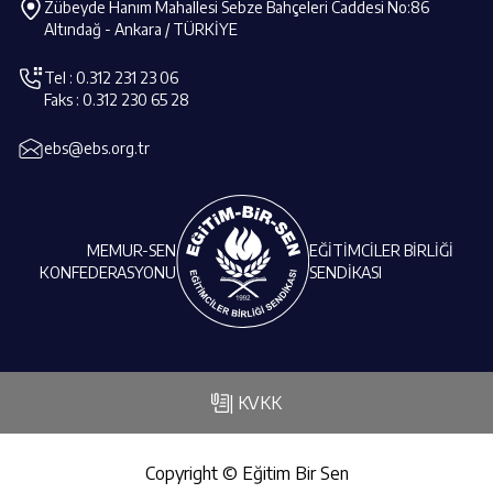
Zübeyde Hanım Mahallesi Sebze Bahçeleri Caddesi No:86
Altındağ - Ankara / TÜRKİYE
Tel : 0.312 231 23 06
Faks : 0.312 230 65 28
ebs@ebs.org.tr
MEMUR-SEN
EĞİTİMCİLER BİRLİĞİ
KONFEDERASYONU
SENDİKASI
| KVKK
Copyright © Eğitim Bir Sen