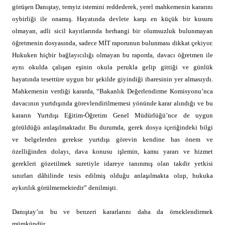
görüşen Danıştay, temyiz istemini reddederek, yerel mahkemenin kararını
oybirliği ile onamış. Hayatında devlete karşı en küçük bir kusuru
olmayan, adli sicil kayıtlarında herhangi bir olumsuzluk bulunmayan
öğretmenin dosyasında, sadece MİT raporunun bulunması dikkat çekiyor.
Hukuken hiçbir bağlayıcılığı olmayan bu raporda, davacı öğretmen ile
aynı okulda çalışan eşinin okula perukla gelip gittiği ve günlük
hayatında tesettüre uygun bir şekilde giyindiği ibaresinin yer almasıydı.
Mahkemenin verdiği kararda, “Bakanlık Değerlendirme Komisyonu’nca
davacının yurtdışında görevlendirilmemesi yönünde karar alındığı ve bu
kararın Yurtdışı Eğitim-Öğretim Genel Müdürlüğü’nce de uygun
görüldüğü anlaşılmaktadır. Bu durumda, gerek dosya içeriğindeki bilgi
ve belgelerden gerekse yurtdışı görevin kendine has önem ve
özelliğinden dolayı, dava konusu işlemin, kamu yararı ve hizmet
gerekleri gözetilmek suretiyle idareye tanınmış olan takdir yetkisi
sınırları dâhilinde tesis edilmiş olduğu anlaşılmakta olup, hukuka
aykırılık görülmemektedir” denilmişti.
Danıştay’ın bu ve benzeri kararlarını daha da örneklendirmek
mümkündür.