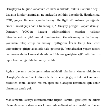
Danıştay’ca, bugüne kadar verilen bazı kararlarda, hukuk ilkelerine değil;
davanın kimler tarafından, ne maksatla açıldığı önemliydi. Hatırlarsınız,
YÖK, geçen Temmuz ayında katsayı ile ilgili düzenleme yaptığında,
emekli hukukçu(!) Sabih Kanadoğlu, “Danıştay gereğini yapar” demişti.
Danıştay, YÖK’ün katsayı adaletsizliğini ortadan kaldıran
düzenlemesinin yürütmesini durdururken, Genelkurmay’ın da konuyu
yakından takip ettiği ve katsayı eşitliğinin İmam Hatip liselilerini
üniversiteye girişte avantajlı hale getireceği, ‘muhafazakar yaşam tarzını
benimseyenlerin kamusal alanda varlıklarını genişleteceği’ belirtilen bir
rapor hazırladığı iddiaları ortaya atıldı.
Açılan davanın perde gerisinden müdahil olanların kimler olduğu ve
Danıştay’ın daha önceki dönemlerde de verdiği gayri hukuki kararlarını
bildikten sonra, kararın red mi, iptal mi olacağını kestirmek için kâhin
olmamıza gerek yok.
Mahkemenin katsayı düzenlemesine ilişkin kararını, gerekçesi ne olursa
olsun, davacının dava açma konusunda ehliyeti olup olmadığını, davacı