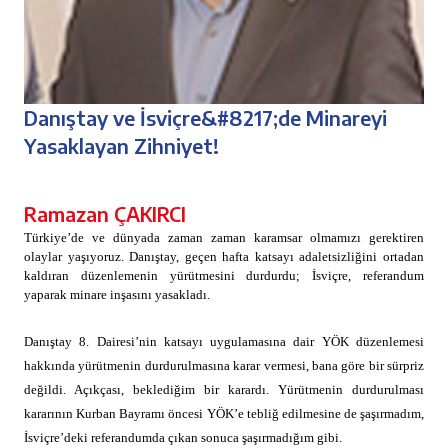
Danıştay ve İsviçre&#8217;de Minareyi
Yasaklayan Zihniyet!
Ramazan ÇAKIRCI
Türkiye’de ve dünyada zaman zaman karamsar olmamızı gerektiren
olaylar yaşıyoruz. Danıştay, geçen hafta katsayı adaletsizliğini ortadan
kaldıran düzenlemenin yürütmesini durdurdu; İsviçre, referandum
yaparak minare inşasını yasakladı.
Danıştay 8. Dairesi’nin katsayı uygulamasına dair YÖK düzenlemesi
hakkında yürütmenin durdurulmasına karar vermesi, bana göre bir sürpriz
değildi. Açıkçası, beklediğim bir karardı. Yürütmenin durdurulması
kararının Kurban Bayramı öncesi YÖK’e tebliğ edilmesine de şaşırmadım,
İsviçre’deki referandumda çıkan sonuca şaşırmadığım gibi.