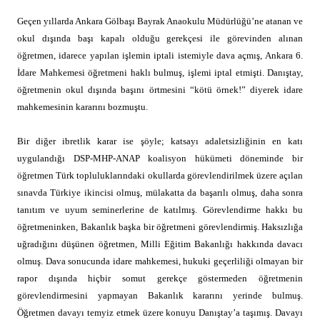
Geçen yıllarda Ankara Gölbaşı Bayrak Anaokulu Müdürlüğü’ne atanan ve
okul dışında başı kapalı olduğu gerekçesi ile görevinden alınan
öğretmen, idarece yapılan işlemin iptali istemiyle dava açmış, Ankara 6.
İdare Mahkemesi öğretmeni haklı bulmuş, işlemi iptal etmişti. Danıştay,
öğretmenin okul dışında başını örtmesini “kötü örnek!” diyerek idare
mahkemesinin kararını bozmuştu.
Bir diğer ibretlik karar ise şöyle; katsayı adaletsizliğinin en katı
uygulandığı DSP-MHP-ANAP koalisyon hükümeti döneminde bir
öğretmen Türk topluluklarındaki okullarda görevlendirilmek üzere açılan
sınavda Türkiye ikincisi olmuş, mülakatta da başarılı olmuş, daha sonra
tanıtım ve uyum seminerlerine de katılmış. Görevlendirme hakkı bu
öğretmeninken, Bakanlık başka bir öğretmeni görevlendirmiş. Haksızlığa
uğradığını düşünen öğretmen, Milli Eğitim Bakanlığı hakkında davacı
olmuş. Dava sonucunda idare mahkemesi, hukuki geçerliliği olmayan bir
rapor dışında hiçbir somut gerekçe göstermeden öğretmenin
görevlendirmesini yapmayan Bakanlık kararını yerinde bulmuş.
Öğretmen davayı temyiz etmek üzere konuyu Danıştay’a taşımış. Davayı