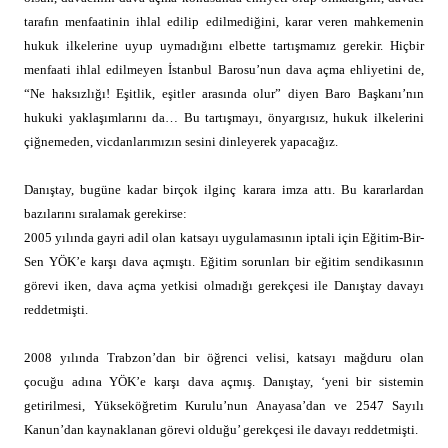
tarafın menfaatinin ihlal edilip edilmediğini, karar veren mahkemenin
hukuk ilkelerine uyup uymadığını elbette tartışmamız gerekir. Hiçbir
menfaati ihlal edilmeyen İstanbul Barosu’nun dava açma ehliyetini de,
“Ne haksızlığı! Eşitlik, eşitler arasında olur” diyen Baro Başkanı’nın
hukuki yaklaşımlarını da… Bu tartışmayı, önyargısız, hukuk ilkelerini
çiğnemeden, vicdanlarımızın sesini dinleyerek yapacağız.
Danıştay, bugüne kadar birçok ilginç karara imza attı. Bu kararlardan
bazılarını sıralamak gerekirse:
2005 yılında gayri adil olan katsayı uygulamasının iptali için Eğitim-Bir-
Sen YÖK’e karşı dava açmıştı. Eğitim sorunları bir eğitim sendikasının
görevi iken, dava açma yetkisi olmadığı gerekçesi ile Danıştay davayı
reddetmişti.
2008 yılında Trabzon’dan bir öğrenci velisi, katsayı mağduru olan
çocuğu adına YÖK’e karşı dava açmış. Danıştay, ‘yeni bir sistemin
getirilmesi, Yükseköğretim Kurulu’nun Anayasa’dan ve 2547 Sayılı
Kanun’dan kaynaklanan görevi olduğu’ gerekçesi ile davayı reddetmişti.