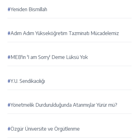
#
Yeniden Bismillah
#
Adım Adım Yükseköğretim Tazminatı Mücadelemiz
#
MEB'in 'I am Sorry' Deme Lüksü Yok
#
Y.U. Sendikacılığı
#
Yönetmelik Durdurulduğunda Atanmışlar Yürür mü?
#
Özgür Üniversite ve Örgütlenme