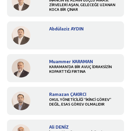
İNANCIN VE AZMİN GÜÇLÜ MİRASI:
ZİRVELERİ AŞAN, GELECEĞE UZANAN
KOCA BİR ÇINAR
Abdülaziz AYDIN
Muammer KARAMAN
KARAMAN’DA BİR AVUÇ İDRAKSİZİN
KOPARTTIĞI FIRTINA
Ramazan ÇAKIRCI
OKUL YÖNETİCİLİĞİ “İKİNCİ GÖREV”
DEĞİL, ESAS GÖREV OLMALIDIR
Ali DENİZ