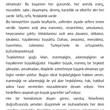
olmamıştır. Bu başarının her gününde, her anında inanç,
mücadele, sabır, dayanışma, direniş, kararlılık ve elbette alın teri
vardır. Vefa, cefa, fedakârlık vardır.
Biz kemiyetten ziyade keyfiyete, zaferden ziyade sefere önem
verdik. Sayımız azdı ama inancımız, cesaretimiz, umudumuz,
heyecanımız çoktu. İmkânlarımız azdı ama davamız, iddiamız,
idealimiz, hayallerimiz büyüktü. Dahası, amacımız, menzilimiz,
hasretimiz, özlemimiz Türkiye’ninki ile örtüşmekte,
bütünleşmekteydi.
Teşkilatımızı güçlü kılan, inanmışlığını, adanmışlığının ve
hayallerinin büyüklüğüdür. Hayalleri büyük, inanmış bir teşkilat
yılmadan, yorulmadan, disiplinle azmetmişse başarılı olmaması için
hiçbir neden yoktur. Bugün ideal teşkilatçılığının hakkını veren,
inanmışlığı ve adanmışlığı ile yol alan teşkilatımız, hak, hakikat
adına taviz vermeden mücadelesine devam ediyor. Yeni
hedeflere ulaşmak için büyük gayretler sarf ediyor.
Her bir temsilcimize düşen görev, varoluş felsefemiz
doğrultusunda yeniden düşünmek ve muhasebesini her dem