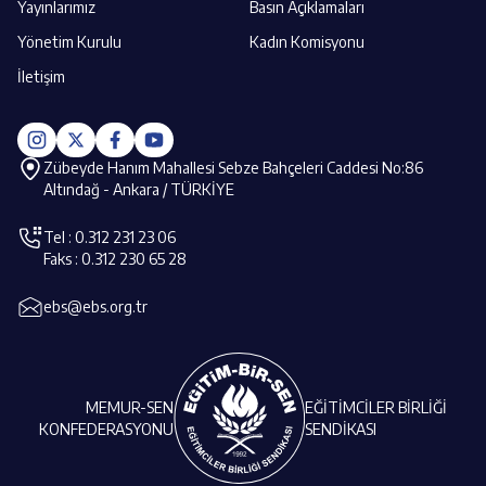
Yayınlarımız
Basın Açıklamaları
Yönetim Kurulu
Kadın Komisyonu
İletişim
Zübeyde Hanım Mahallesi Sebze Bahçeleri Caddesi No:86
Altındağ - Ankara / TÜRKİYE
Tel : 0.312 231 23 06
Faks : 0.312 230 65 28
ebs@ebs.org.tr
MEMUR-SEN
EĞİTİMCİLER BİRLİĞİ
KONFEDERASYONU
SENDİKASI