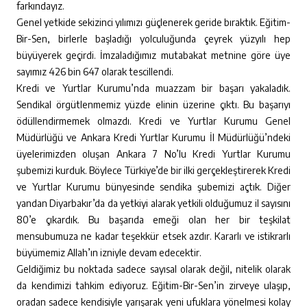
farkındayız.
Genel yetkide sekizinci yılımızı güçlenerek geride bıraktık. Eğitim-
Bir-Sen, birlerle başladığı yolculuğunda çeyrek yüzyılı hep
büyüyerek geçirdi. İmzaladığımız mutabakat metnine göre üye
sayımız 426 bin 647 olarak tescillendi.
Kredi ve Yurtlar Kurumu’nda muazzam bir başarı yakaladık.
Sendikal örgütlenmemiz yüzde elinin üzerine çıktı. Bu başarıyı
ödüllendirmemek olmazdı. Kredi ve Yurtlar Kurumu Genel
Müdürlüğü ve Ankara Kredi Yurtlar Kurumu İl Müdürlüğü’ndeki
üyelerimizden oluşan Ankara 7 No’lu Kredi Yurtlar Kurumu
şubemizi kurduk. Böylece Türkiye’de bir ilki gerçekleştirerek Kredi
ve Yurtlar Kurumu bünyesinde sendika şubemizi açtık. Diğer
yandan Diyarbakır’da da yetkiyi alarak yetkili olduğumuz il sayısını
80’e çıkardık. Bu başarıda emeği olan her bir teşkilat
mensubumuza ne kadar teşekkür etsek azdır. Kararlı ve istikrarlı
büyümemiz Allah’ın izniyle devam edecektir.
Geldiğimiz bu noktada sadece sayısal olarak değil, nitelik olarak
da kendimizi tahkim ediyoruz. Eğitim-Bir-Sen’in zirveye ulaşıp,
oradan sadece kendisiyle yarışarak yeni ufuklara yönelmesi kolay