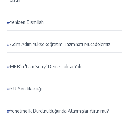
olsun
#
Yeniden Bismillah
#
Adım Adım Yükseköğretim Tazminatı Mücadelemiz
#
MEB'in 'I am Sorry' Deme Lüksü Yok
#
Y.U. Sendikacılığı
#
Yönetmelik Durdurulduğunda Atanmışlar Yürür mü?