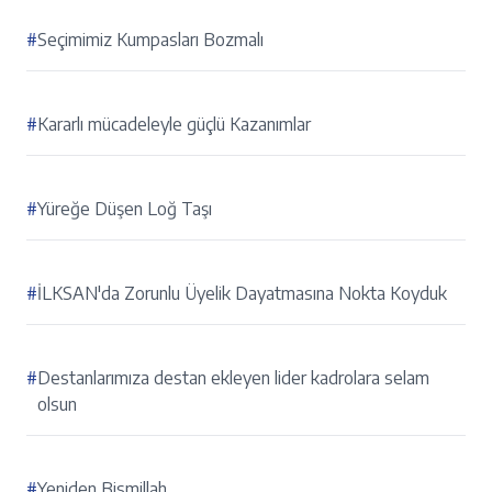
#
Seçimimiz Kumpasları Bozmalı
#
Kararlı mücadeleyle güçlü Kazanımlar
#
Yüreğe Düşen Loğ Taşı
#
İLKSAN'da Zorunlu Üyelik Dayatmasına Nokta Koyduk
#
Destanlarımıza destan ekleyen lider kadrolara selam
olsun
#
Yeniden Bismillah