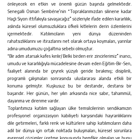
önleyecek en etkin ve önemli gücün başında gelmektedir.
Senegalli Osman Sembéne’nin “Topraklarımızdan silinene kadar
Haçlı Siyon ittifakıyla savaşacağız” sözleriyle ifade edilen kararlılık,
aslında küresel olumsuzluklara öfkeli kitlelerin derin özlemlerini
içermektedir. Katılımcıların yeni dünya düzeninden
rahatsızlıklarını ve itirazlarını net olarak ortaya koymaları, yarınlar
adına umudumuzu çoğaltma sebebi olmuştur.
“Bir adım atarsak kafes kırılır/ Belki birden erir zincirlerimiz” inancı,
umudu ve kararlılığıyla mücadelesine devam eden Eğitim-Bir-Sen,
faaliyet alanında bir çeyrek yüzyılı geride bırakmış; disiplinli,
programlı çalışmaları sonrasında uluslararası alanda etkili bir
konuma gelmiştir. Kuşkusuz bu bir destandır, destansı bir
başarıdır. Her günün, her yılın arkasında nice sabır, tahammül,
dayanma ve direnme vardır.
Toplantımıza katılım sağlayan ülke temsilcilerinin sendikamızın
profesyonel organizasyon kabiliyeti karşısındaki hayranlıklarını
dile getirmeleri, farklı renk ve kültürlere sahip katılımcıların daha
adil bir dünya için ortak noktada buluşmaları, küresel sorunlara
evrensel çözümler üretme konusunda hemfikir olmaları ve bunu