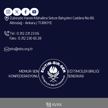
Zübeyde Hanım Mahallesi Sebze Bahçeleri Caddesi No:86
Altındağ - Ankara / TÜRKİYE
Tel : 0.312 231 23 06
Faks : 0.312 230 65 28
ebs@ebs.org.tr
MEMUR-SEN
EĞİTİMCİLER BİRLİĞİ
KONFEDERASYONU
SENDİKASI
| KVKK