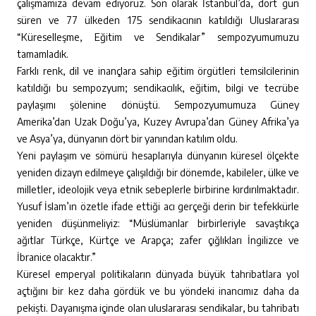
çalışmamıza devam ediyoruz. Son olarak İstanbul’da, dört gün
süren ve 77 ülkeden 175 sendikacının katıldığı Uluslararası
“Küreselleşme, Eğitim ve Sendikalar” sempozyumumuzu
tamamladık.
Farklı renk, dil ve inançlara sahip eğitim örgütleri temsilcilerinin
katıldığı bu sempozyum; sendikacılık, eğitim, bilgi ve tecrübe
paylaşımı şölenine dönüştü. Sempozyumumuza Güney
Amerika’dan Uzak Doğu’ya, Kuzey Avrupa’dan Güney Afrika’ya
ve Asya’ya, dünyanın dört bir yanından katılım oldu.
Yeni paylaşım ve sömürü hesaplarıyla dünyanın küresel ölçekte
yeniden dizayn edilmeye çalışıldığı bir dönemde, kabileler, ülke ve
milletler, ideolojik veya etnik sebeplerle birbirine kırdırılmaktadır.
Yusuf İslam’ın özetle ifade ettiği acı gerçeği derin bir tefekkürle
yeniden düşünmeliyiz: “Müslümanlar birbirleriyle savaştıkça
ağıtlar Türkçe, Kürtçe ve Arapça; zafer çığlıkları İngilizce ve
İbranice olacaktır.”
Küresel emperyal politikaların dünyada büyük tahribatlara yol
açtığını bir kez daha gördük ve bu yöndeki inancımız daha da
pekişti. Dayanışma içinde olan uluslararası sendikalar, bu tahribatı