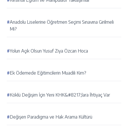
#
Kesintili Eğitim ve Manipülatif Yaklaşımlar
#
Anadolu Liselerine Öğretmen Seçimi Sınavına Girilmeli
Mi?
#
Yolun Açık Olsun Yusuf Ziya Özcan Hoca
#
Ek Ödemede Eğitimcilerin Muadili Kim?
#
Köklü Değişim İçin Yeni KHK&#8217;lara İhtiyaç Var
#
Değişen Paradigma ve Hak Arama Kültürü