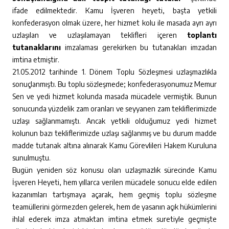
ifade edilmektedir. Kamu İşveren heyeti, başta yetkili
konfederasyon olmak üzere, her hizmet kolu ile masada ayrı ayrı
uzlaşılan ve uzlaşılamayan teklifleri içeren
toplantı
tutanaklarını
imzalaması gerekirken bu tutanakları imzadan
imtina etmiştir.
21.05.2012 tarihinde 1. Dönem Toplu Sözleşmesi uzlaşmazlıkla
sonuçlanmıştı. Bu toplu sözleşmede; konfederasyonumuz Memur
Sen ve yedi hizmet kolunda masada mücadele vermiştik. Bunun
sonucunda yüzdelik zam oranları ve seyyanen zam tekliflerimizde
uzlaşı sağlanmamıştı. Ancak yetkili olduğumuz yedi hizmet
kolunun bazı tekliflerimizde uzlaşı sağlanmış ve bu durum madde
madde tutanak altına alınarak Kamu Görevlileri Hakem Kuruluna
sunulmuştu.
Bugün yeniden söz konusu olan uzlaşmazlık sürecinde Kamu
İşveren Heyeti, hem yıllarca verilen mücadele sonucu elde edilen
kazanımları tartışmaya açarak, hem geçmiş toplu sözleşme
teamüllerini görmezden gelerek, hem de yasanın açık hükümlerini
ihlal ederek imza atmaktan imtina etmek suretiyle geçmişte