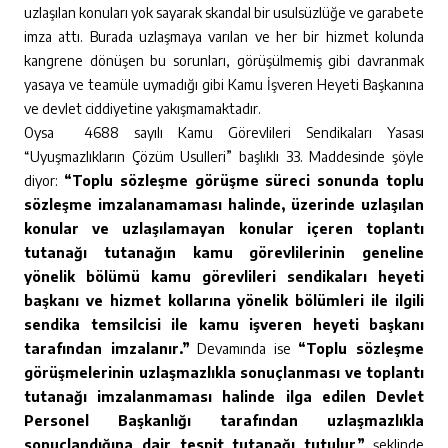
uzlaşılan konuları yok sayarak skandal bir usulsüzlüğe ve garabete
imza attı. Burada uzlaşmaya varılan ve her bir hizmet kolunda
kangrene dönüşen bu sorunları, görüşülmemiş gibi davranmak
yasaya ve teamüle uymadığı gibi Kamu İşveren Heyeti Başkanına
ve devlet ciddiyetine yakışmamaktadır.
Oysa 4688 sayılı Kamu Görevlileri Sendikaları Yasası
“Uyuşmazlıkların Çözüm Usulleri” başlıklı 33. Maddesinde şöyle
diyor:
“Toplu sözleşme görüşme süreci sonunda toplu
sözleşme imzalanamaması halinde, üzerinde uzlaşılan
konular ve uzlaşılamayan konular içeren toplantı
tutanağı tutanağın kamu görevlilerinin geneline
yönelik bölümü kamu görevlileri sendikaları heyeti
başkanı ve hizmet kollarına yönelik bölümleri ile ilgili
sendika temsilcisi ile kamu işveren heyeti başkanı
tarafından imzalanır.”
Devamında ise
“Toplu sözleşme
görüşmelerinin uzlaşmazlıkla sonuçlanması ve toplantı
tutanağı imzalanmaması halinde ilga edilen Devlet
Personel Başkanlığı tarafından uzlaşmazlıkla
sonuçlandığına dair tespit tutanağı tutulur”
şeklinde