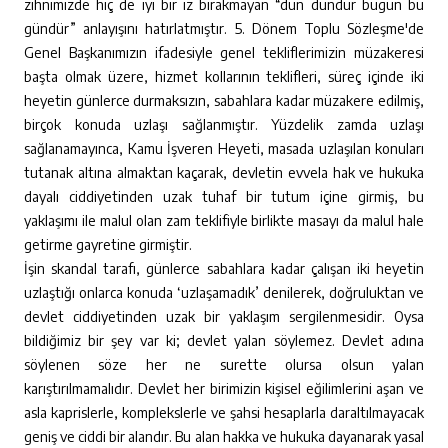
zihnimizde hiç de iyi bir iz bırakmayan “dün dündür bugün bu
gündür” anlayışını hatırlatmıştır. 5. Dönem Toplu Sözleşme'de
Genel Başkanımızın ifadesiyle genel tekliflerimizin müzakeresi
başta olmak üzere, hizmet kollarının teklifleri, süreç içinde iki
heyetin günlerce durmaksızın, sabahlara kadar müzakere edilmiş,
birçok konuda uzlaşı sağlanmıştır. Yüzdelik zamda uzlaşı
sağlanamayınca, Kamu İşveren Heyeti, masada uzlaşılan konuları
tutanak altına almaktan kaçarak, devletin evvela hak ve hukuka
dayalı ciddiyetinden uzak tuhaf bir tutum içine girmiş, bu
yaklaşımı ile malul olan zam teklifiyle birlikte masayı da malul hale
getirme gayretine girmiştir.
İşin skandal tarafı, günlerce sabahlara kadar çalışan iki heyetin
uzlaştığı onlarca konuda ‘uzlaşamadık’ denilerek, doğruluktan ve
devlet ciddiyetinden uzak bir yaklaşım sergilenmesidir. Oysa
bildiğimiz bir şey var ki; devlet yalan söylemez. Devlet adına
söylenen söze her ne surette olursa olsun yalan
karıştırılmamalıdır. Devlet her birimizin kişisel eğilimlerini aşan ve
asla kaprislerle, komplekslerle ve şahsi hesaplarla daraltılmayacak
geniş ve ciddi bir alandır. Bu alan hakka ve hukuka dayanarak yasal