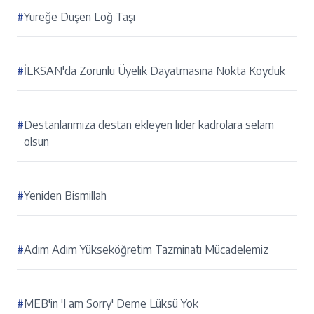
#
Yüreğe Düşen Loğ Taşı
#
İLKSAN'da Zorunlu Üyelik Dayatmasına Nokta Koyduk
#
Destanlarımıza destan ekleyen lider kadrolara selam
olsun
#
Yeniden Bismillah
#
Adım Adım Yükseköğretim Tazminatı Mücadelemiz
#
MEB'in 'I am Sorry' Deme Lüksü Yok