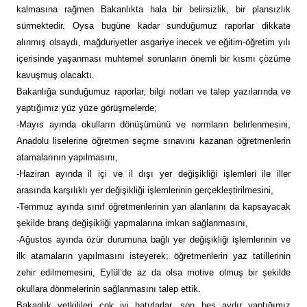
kalmasına rağmen Bakanlıkta hala bir belirsizlik, bir plansızlık
sürmektedir. Oysa bugüne kadar sunduğumuz raporlar dikkate
alınmış olsaydı, mağduriyetler asgariye inecek ve eğitim-öğretim yılı
içerisinde yaşanması muhtemel sorunların önemli bir kısmı çözüme
kavuşmuş olacaktı.
Bakanlığa sunduğumuz raporlar, bilgi notları ve talep yazılarında ve
yaptığımız yüz yüze görüşmelerde;
-Mayıs ayında okulların dönüşümünü ve normların belirlenmesini,
Anadolu liselerine öğretmen seçme sınavını kazanan öğretmenlerin
atamalarının yapılmasını,
-Haziran ayında il içi ve il dışı yer değişikliği işlemleri ile iller
arasında karşılıklı yer değişikliği işlemlerinin gerçekleştirilmesini,
-Temmuz ayında sınıf öğretmenlerinin yan alanlarını da kapsayacak
şekilde branş değişikliği yapmalarına imkan sağlanmasını,
-Ağustos ayında özür durumuna bağlı yer değişikliği işlemlerinin ve
ilk atamaların yapılmasını isteyerek; öğretmenlerin yaz tatillerinin
zehir edilmemesini, Eylül’de az da olsa motive olmuş bir şekilde
okullara dönmelerinin sağlanmasını talep ettik.
Bakanlık yetkilileri çok iyi hatırlarlar, son beş aydır yaptığımız