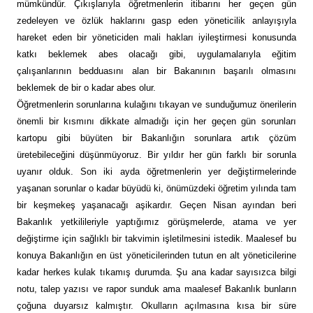
mümkündür. Çıkışlarıyla öğretmenlerin itibarını her geçen gün
zedeleyen ve özlük haklarını gasp eden yöneticilik anlayışıyla
hareket eden bir yöneticiden mali hakları iyileştirmesi konusunda
katkı beklemek abes olacağı gibi, uygulamalarıyla eğitim
çalışanlarının bedduasını alan bir Bakanının başarılı olmasını
beklemek de bir o kadar abes olur.
Öğretmenlerin sorunlarına kulağını tıkayan ve sunduğumuz önerilerin
önemli bir kısmını dikkate almadığı için her geçen gün sorunları
kartopu gibi büyüten bir Bakanlığın sorunlara artık çözüm
üretebileceğini düşünmüyoruz. Bir yıldır her gün farklı bir sorunla
uyanır olduk. Son iki ayda öğretmenlerin yer değiştirmelerinde
yaşanan sorunlar o kadar büyüdü ki, önümüzdeki öğretim yılında tam
bir keşmekeş yaşanacağı aşikardır. Geçen Nisan ayından beri
Bakanlık yetkilileriyle yaptığımız görüşmelerde, atama ve yer
değiştirme için sağlıklı bir takvimin işletilmesini istedik. Maalesef bu
konuya Bakanlığın en üst yöneticilerinden tutun en alt yöneticilerine
kadar herkes kulak tıkamış durumda. Şu ana kadar sayısızca bilgi
notu, talep yazısı ve rapor sunduk ama maalesef Bakanlık bunların
çoğuna duyarsız kalmıştır. Okulların açılmasına kısa bir süre