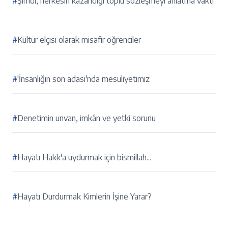
#
Şimdi, herkesin kazandığı toplu sözleşmeyi anlatma vakti
#
Kültür elçisi olarak misafir öğrenciler
#
'İnsanlığın son adası'nda mesuliyetimiz
#
Denetimin unvan, imkân ve yetki sorunu
#
Hayatı Hakk'a uydurmak için bismillah...
#
Hayatı Durdurmak Kimlerin İşine Yarar?