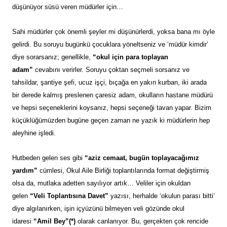
düşünüyor süsü veren müdürler için…
Sahi müdürler çok önemli şeyler mi düşünürlerdi, yoksa bana mı öyle
gelirdi. Bu soruyu bugünkü çocuklara yöneltseniz ve ‘müdür kimdir’
diye sorarsanız; genellikle,
“okul için para toplayan
adam”
cevabını verirler. Soruyu çoktan seçmeli sorsanız ve
tahsildar, şantiye şefi, ucuz işçi, bıçağa en yakın kurban, iki arada
bir derede kalmış preslenen çaresiz adam, okulların hastane müdürü
ve hepsi seçeneklerini koysanız, hepsi seçeneği tavan yapar. Bizim
küçüklüğümüzden bugüne geçen zaman ne yazık ki müdürlerin hep
aleyhine işledi.
Hutbeden gelen ses gibi
“aziz cemaat, bugün toplayacağımız
yardım”
cümlesi, Okul Aile Birliği toplantılarında format değiştirmiş
olsa da, mutlaka adetten sayılıyor artık… Veliler için okuldan
gelen
“Veli Toplantısına Davet”
yazısı, herhalde ‘okulun parası bitti’
diye algılanırken, işin içyüzünü bilmeyen veli gözünde okul
idaresi
“Amil Bey”(*)
olarak canlanıyor. Bu, gerçekten çok rencide