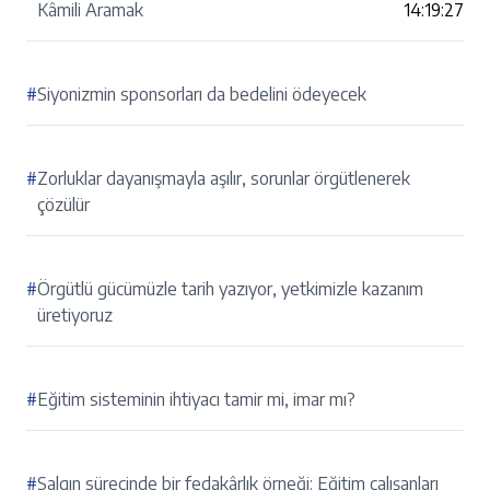
Kâmili Aramak
14:19:27
#
Siyonizmin sponsorları da bedelini ödeyecek
#
Zorluklar dayanışmayla aşılır, sorunlar örgütlenerek
çözülür
#
Örgütlü gücümüzle tarih yazıyor, yetkimizle kazanım
üretiyoruz
#
Eğitim sisteminin ihtiyacı tamir mi, imar mı?
#
Salgın sürecinde bir fedakârlık örneği: Eğitim çalışanları