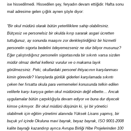
ise hissedilmedi. Hissedilen şey, feryadın devam ettiğidir. Hafta sonu
mail adresime gelen çığlık aynen şöyle diyor:
“
Bir okul müdürü olarak bütün yeterliliklere sahip olabilirsiniz.
Bütçesiz ve personelsiz bir okulda kırıp sararak asgari ücretten
tuttuğunuz, ay sonunda maaşını zor denkleştirdiğiniz bir hizmetli
personelin sigorta bedelini ödeyemezseniz ne olur biliyor musunuz?
Eğer çalıştırdığınız personelin sigortasında bir sıkıntı varsa sizden
müdür olmaz derhal kelleniz vurulur ve o makama layık
görülmezsiniz. Peki, okullardaki personel ihtiyacının karşılanması
kimin görevidir? Varoşlarda günlük giderleri karşılamada sıkıntı
çeken her fırsatta okula para vermemeleri konusunda telkin edilen
velilerle karşı karşıya gelen okul müdürünün değil elbette… Ancak
uygulamalar bütün çarpıklığıyla devam ediyor ve buna dur diyecek
kimse çıkmıyor. Bir okul müdürü düşünün ki, iyi bir yönetici
olabilmek için eğitim yönetimi alanında Yüksek Lisans yapmış, bir
buçuk yıl içinde Okuluna mavi bayrak, beyaz bayrak, ISO 9001-2008
kalite bayrağı kazandırıp ayrıca Avrupa Birliği Hibe Projelerinden 100