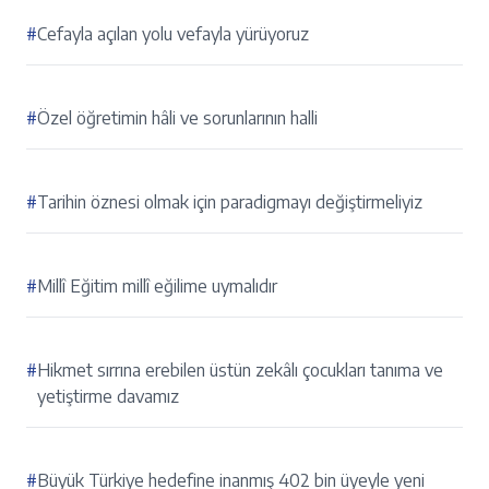
#
Cefayla açılan yolu vefayla yürüyoruz
#
Özel öğretimin hâli ve sorunlarının halli
#
Tarihin öznesi olmak için paradigmayı değiştirmeliyiz
#
Millî Eğitim millî eğilime uymalıdır
#
Hikmet sırrına erebilen üstün zekâlı çocukları tanıma ve
yetiştirme davamız
#
Büyük Türkiye hedefine inanmış 402 bin üyeyle yeni