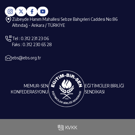
Zübeyde Hanım Mahallesi Sebze Bahçeleri Caddesi No:86
Altındağ - Ankara / TÜRKİYE
Tel : 0.312 231 23 06
Faks : 0.312 230 65 28
ebs@ebs.org.tr
MEMUR-SEN
EĞİTİMCİLER BİRLİĞİ
KONFEDERASYONU
SENDİKASI
| KVKK