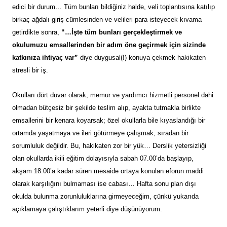
edici bir durum… Tüm bunları bildiğiniz halde, veli toplantısına katılıp
birkaç ağdalı giriş cümlesinden ve velileri para isteyecek kıvama
getirdikte sonra,
“…İşte tüm bunları gerçekleştirmek ve
okulumuzu emsallerinden bir adım öne geçirmek için sizinde
katkınıza ihtiyaç var”
diye duygusal(!) konuya çekmek hakikaten
stresli bir iş.
Okulları dört duvar olarak, memur ve yardımcı hizmetli personel dahi
olmadan bütçesiz bir şekilde teslim alıp, ayakta tutmakla birlikte
emsallerini bir kenara koyarsak; özel okullarla bile kıyaslandığı bir
ortamda yaşatmaya ve ileri götürmeye çalışmak, sıradan bir
sorumluluk değildir. Bu, hakikaten zor bir yük… Derslik yetersizliği
olan okullarda ikili eğitim dolayısıyla sabah 07.00’da başlayıp,
akşam 18.00’a kadar süren mesaide ortaya konulan eforun maddi
olarak karşılığını bulmaması ise cabası… Hafta sonu plan dışı
okulda bulunma zorunluluklarına girmeyeceğim, çünkü yukarıda
açıklamaya çalıştıklarım yeterli diye düşünüyorum.