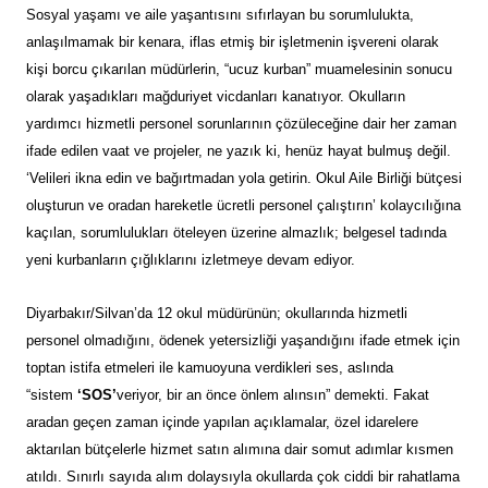
Sosyal yaşamı ve aile yaşantısını sıfırlayan bu sorumlulukta,
anlaşılmamak bir kenara, iflas etmiş bir işletmenin işvereni olarak
kişi borcu çıkarılan müdürlerin, “ucuz kurban” muamelesinin sonucu
olarak yaşadıkları mağduriyet vicdanları kanatıyor. Okulların
yardımcı hizmetli personel sorunlarının çözüleceğine dair her zaman
ifade edilen vaat ve projeler, ne yazık ki, henüz hayat bulmuş değil.
‘Velileri ikna edin ve bağırtmadan yola getirin. Okul Aile Birliği bütçesi
oluşturun ve oradan hareketle ücretli personel çalıştırın’ kolaycılığına
kaçılan, sorumlulukları öteleyen üzerine almazlık; belgesel tadında
yeni kurbanların çığlıklarını izletmeye devam ediyor.
Diyarbakır/Silvan’da 12 okul müdürünün; okullarında hizmetli
personel olmadığını, ödenek yetersizliği yaşandığını ifade etmek için
toptan istifa etmeleri ile kamuoyuna verdikleri ses, aslında
“sistem
‘SOS’
veriyor, bir an önce önlem alınsın” demekti. Fakat
aradan geçen zaman içinde yapılan açıklamalar, özel idarelere
aktarılan bütçelerle hizmet satın alımına dair somut adımlar kısmen
atıldı. Sınırlı sayıda alım dolaysıyla okullarda çok ciddi bir rahatlama