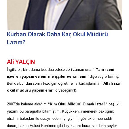
Kurban Olarak Daha Kaç Okul Müdürü
Lazım?
Ali YALÇIN
İngilizler, bir adama beddua edecekleri zaman ona,
“Tanrı seni
işveren yapsın ve emrine işçiler versin emi”
diye söylerlermiş.
Ben de bundan sonra kızdığım öğretmen arkadaşlarıma,
“Allah sizi
okul müdürü yapsın emi”
diyeceğim(1).
2007’de kaleme aldığım
“Kim Okul Müdürü Olmak İster?”
başlıklı
yazımı bu paragrafla bitirmiştim. Küçükken, imrenerek baktığım;
etrafını bakışları ile dizayn eden, iyi giyimli, gözlüklü, hep ciddi
duran, bazen Hulusi Kentmen gibi bıyıklarını buran ve derin şeyler