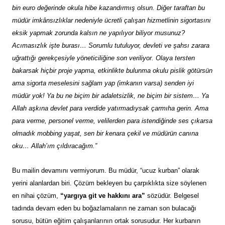
bin euro değerinde okula hibe kazandırmış olsun. Diğer taraftan bu
müdür imkânsızlıklar nedeniyle ücretli çalışan hizmetlinin sigortasını
eksik yapmak zorunda kalsın ne yapılıyor biliyor musunuz?
Acımasızlık işte burası… Sorumlu tutuluyor, devleti ve şahsı zarara
uğrattığı gerekçesiyle yöneticiliğine son veriliyor. Olaya tersten
bakarsak hiçbir proje yapma, etkinlikte bulunma okulu pislik götürsün
ama sigorta meselesini sağlam yap (imkanın varsa) senden iyi
müdür yok! Ya bu ne biçim bir adaletsizlik, ne biçim bir sistem… Ya
Allah aşkına devlet para verdide yatırmadıysak çarmıha gerin. Ama
para verme, personel verme, velilerden para istendiğinde ses çıkarsa
olmadık mobbing yaşat, sen bir kenara çekil ve müdürün canına
oku… Allah’ım çıldıracağım.”
Bu mailin devamını vermiyorum. Bu müdür, “ucuz kurban” olarak
yerini alanlardan biri. Çözüm bekleyen bu çarpıklıkta size söylenen
en nihai çözüm,
“yargıya git ve hakkını ara”
sözüdür. Belgesel
tadında devam eden bu boğazlamaların ne zaman son bulacağı
sorusu, bütün eğitim çalışanlarının ortak sorusudur. Her kurbanın