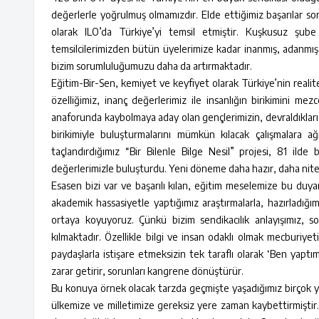
değerlerle yoğrulmuş olmamızdır. Elde ettiğimiz başarılar
olarak ILO’da Türkiye’yi temsil etmiştir. Kuşkusuz şube 
temsilcilerimizden bütün üyelerimize kadar inanmış, adanmış dav
bizim sorumluluğumuzu daha da artırmaktadır.
Eğitim-Bir-Sen, kemiyet ve keyfiyet olarak Türkiye’nin realites
özelliğimiz, inanç değerlerimiz ile insanlığın birikimini me
anaforunda kaybolmaya aday olan gençlerimizin, devraldıkları i
birikimiyle buluşturmalarını mümkün kılacak çalışmalara ağ
taçlandırdığımız “Bir Bilenle Bilge Nesil” projesi, 81 ilde 
değerlerimizle buluşturdu. Yeni döneme daha hazır, daha niteli
Esasen bizi var ve başarılı kılan, eğitim meselemize bu duyar
akademik hassasiyetle yaptığımız araştırmalarla, hazırladığım
ortaya koyuyoruz. Çünkü bizim sendikacılık anlayışımız, so
kılmaktadır. Özellikle bilgi ve insan odaklı olmak mecburiyeti
paydaşlarla istişare etmeksizin tek taraflı olarak ‘Ben yapt
zarar getirir, sorunları kangrene dönüştürür.
Bu konuya örnek olacak tarzda geçmişte yaşadığımız birçok ya
ülkemize ve milletimize gereksiz yere zaman kaybettirmiştir. E