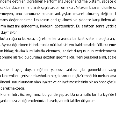
 gündeme getirilen Öğretmen Performans Değerlendirme Sistemi, sadece 
acak bir düzenleme olarak şaşılacak bir örnektir. Nitekim bazıları ölümle 
 vermeyen, onu korumasız bırakan anlayıştan cesaret almamış değildir. P
ans değerlendirme taslağının geri çekilmesi ve şiddete karşı önlem alı
ımla imzasını göndermiş, iradesini göstermiştir. Bu saatten sonra yetki
ı duymaktır.
 bütünlüğünü bozucu, öğretmenler arasında bir kast sistemi oluşturan, v
 Ayrıca öğretmen istihdamında mülakat sistemi kaldırılmalıdır. Yıllarca em
nın birkaç dakikalık mülakatla elenmesi, adalet duygusunun zedelenmes
z önüne alarak, bu durumu gözden geçirmelidir. Yeni personel alımı, adale
ir düzene ihtiyaç duyan eğitimi yapboz tahtası gibi görmekten vazge
labirentler içerisinde kaybolan birçok sorunun çözüleceği bir mekanizm
nemli sorunlarından olan liyakat ve ehliyet meselesinin bir an önce çözülm
si gerekmektedir.
çok önemlidir. Biz seçimimizi bu yönde yaptık. Daha umutlu bir Türkiye’de
larımıza ve öğrencilerimize hayırlı, verimli tatiller diliyorum.