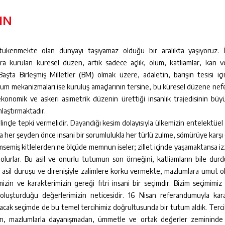
IN
tükenmekte olan dünyayı taşıyamaz olduğu bir aralıkta yaşıyoruz. 
ra kurulan küresel düzen, artık sadece açlık, ölüm, katliamlar, kan v
aşta Birleşmiş Milletler (BM) olmak üzere, adaletin, barışın tesisi iç
plum mekanizmaları ise kuruluş amaçlarının tersine, bu küresel düzene nefe
konomik ve askeri asimetrik düzenin ürettiği insanlık trajedisinin bü
nlaştırmaktadır.
ilinçle tepki vermelidir. Dayandığı kesim dolayısıyla ülkemizin entelektüel b
 her şeyden önce insani bir sorumlulukla her türlü zulme, sömürüye karşı ç
msemiş kitlelerden ne ölçüde memnun iseler; zillet içinde yaşamaktansa iz
olurlar. Bu asil ve onurlu tutumun son örneğini, katliamların bile dur
 asil duruşu ve direnişiyle zalimlere korku vermekte, mazlumlara umut o
zin ve karakterimizin gereği fıtri insani bir seçimdir. Bizim seçimimiz
oluşturduğu değerlerimizin neticesidir. 16 Nisan referandumuyla kara
yacak seçimde de bu temel tercihimiz doğrultusunda bir tutum aldık. Terc
en, mazlumlarla dayanışmadan, ümmetle ve ortak değerler zemininde i