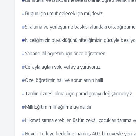
#
Bir istiklal ve istikbal meselesi olarak öğretmenlik me
#
Bugün için umut gelecek için müjdeyiz
#
Sıralama ve yerleştirme baskısı altındaki ortaöğretim
#
Niceliğimizin büyüklüğünü niteliğimizin gücüyle besliy
#
Yabancı dil öğretimi için önce öğretmen
#
Cefayla açılan yolu vefayla yürüyoruz
#
Özel öğretimin hâli ve sorunlarının halli
#
Tarihin öznesi olmak için paradigmayı değiştirmeliyiz
#
Millî Eğitim millî eğilime uymalıdır
#
Hikmet sırrına erebilen üstün zekâlı çocukları tanıma 
#
Büyük Türkiye hedefine inanmış 402 bin üyeyle yeni a