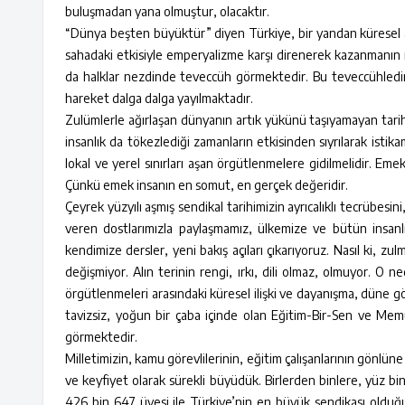
buluşmadan yana olmuştur, olacaktır.
“Dünya beşten büyüktür” diyen Türkiye, bir yandan küresel 
sahadaki etkisiyle emperyalizme karşı direnerek kazanmanın
da halklar nezdinde teveccüh görmektedir. Bu teveccühledir ki
hareket dalga dalga yayılmaktadır.
Zulümlerle ağırlaşan dünyanın artık yükünü taşıyamayan tarih
insanlık da tökezlediği zamanların etkisinden sıyrılarak istik
lokal ve yerel sınırları aşan örgütlenmelere gidilmelidir. Emek
Çünkü emek insanın en somut, en gerçek değeridir.
Çeyrek yüzyılı aşmış sendikal tarihimizin ayrıcalıklı tecrübes
veren dostlarımızla paylaşmamız, ülkemize ve bütün insan
kendimize dersler, yeni bakış açıları çıkarıyoruz. Nasıl ki, z
değişmiyor. Alın terinin rengi, ırkı, dili olmaz, olmuyor. O n
örgütlenmeleri arasındaki küresel ilişki ve dayanışma, düne 
tavizsiz, yoğun bir çaba içinde olan Eğitim-Bir-Sen ve Memur
görmektedir.
Milletimizin, kamu görevlilerinin, eğitim çalışanlarının gön
ve keyfiyet olarak sürekli büyüdük. Birlerden binlere, yüz bi
426 bin 647 üyesi ile Türkiye’nin en büyük sendikası olduğu 