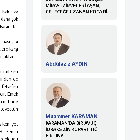
MİRASI: ZİRVELERİ AŞAN,
likeler ve
GELECEĞE UZANAN KOCA BİR
ÇINAR
, daha çok
ararlı bir
lması gibi
lere karşı
lmaktadır.
Abdülaziz AYDIN
mücadelesi
rinden de
 felsefesi
idir. Emek
ikametinde
e teveccüh
Muammer KARAMAN
KARAMAN’DA BİR AVUÇ
na kemiyet
İDRAKSİZİN KOPARTTIĞI
Bir-Sen’in
FIRTINA
hip olduğu