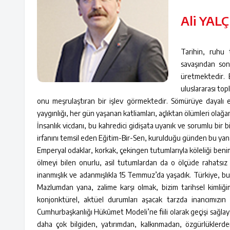
Ali YALÇ
Tarihin, ruhu 
savaşından son
üretmektedir. B
uluslararası to
onu meşrulaştıran bir işlev görmektedir. Sömürüye dayalı e
yaygınlığı, her gün yaşanan katliamları, açlıktan ölümleri olağa
İnsanlık vicdanı, bu kahredici gidişata uyanık ve sorumlu bir b
irfanını temsil eden Eğitim-Bir-Sen, kurulduğu günden bu yana
Emperyal odaklar, korkak, çekingen tutumlarıyla köleliği beni
ölmeyi bilen onurlu, asil tutumlardan da o ölçüde rahatsız 
inanmışlık ve adanmışlıkla 15 Temmuz’da yaşadık. Türkiye, bu
Mazlumdan yana, zalime karşı olmak, bizim tarihsel kimliğimi
konjonktürel, aktüel durumları aşacak tarzda inancımızın 
Cumhurbaşkanlığı Hükûmet Modeli’ne fiili olarak geçişi sağla
daha çok bilgiden, yatırımdan, kalkınmadan, özgürlüklerd