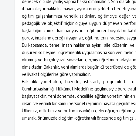
denecek ölçüde yanlış yapma hakkı olmamalıdır. Son olarak
itibarsızlaştırmakla kalmayan, ayrıca onu şiddetin hedefi yap
eğitim çalışanlarımıza yönelik saldırılar, eğitimciye değer
pedagojik ve objektif hiçbir ölçüye uygun düşmeyen perform
başlattığımız imza kampanyasında eğitimciler büyük bir katıl
görev, imzaların gereğini yapmak, eğitimcilerin iradesine sayg
Bu kapsamda, temel insan haklarına aykırı, aile düzenini ve
düşüren sözleşmeli öğretmenlik uygulamasına son verilmelidir.
okumuş ve birçok yazılı sınavdan geçmiş öğretmen adayları
olmaktadır. Bakanlık, yeni alımlarda bugünkü tecrübeyi de gö
ve liyakat ölçülerine göre yapılmalıdır.
Bakanlık yöneticileri, huzurlu, istikrarlı, programlı b
Cumhurbaşkanlığı Hükûmet Modeli’ne geçilmesiyle bürokratik 
başlayacaktır. Yeni dönemde, öncelikle eğitim yönetiminin en ö
insani ve verimli bir kamu personel rejiminin hayata geçirilme
Ülkemiz, milletimiz ve bütün insanlığın geleceği için eğitim 
umarak, önümüzdeki eğitim-öğretim yılı öncesinde eğitim çalışan