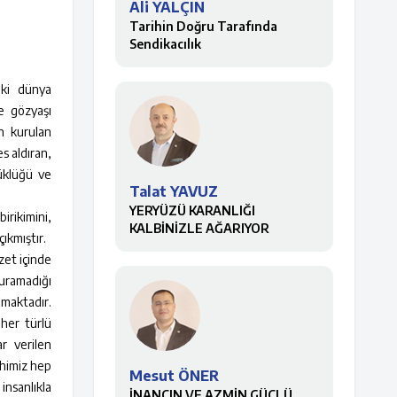
Ali YALÇIN
Tarihin Doğru Tarafında
Sendikacılık
İki dünya
e gözyaşı
in kurulan
s aldıran,
yüklüğü ve
Talat YAVUZ
YERYÜZÜ KARANLIĞI
irikimini,
KALBİNİZLE AĞARIYOR
ıkmıştır.
zet içinde
duramadığı
lmaktadır.
 her türlü
r verilen
ihimiz hep
Mesut ÖNER
nsanlıkla
İNANCIN VE AZMİN GÜÇLÜ