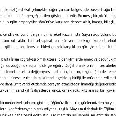
adaletsizliğe dikkat çekmekte, diğer yandan bölgesinde püskürttüğü teh
 mümkün olduğu gerçeğini fiilen göstermektedir. Bu mesaj birçok ülkede
, bugün emperyalist sömürüye karşı son derece akıllı, inançlı, bilinçli, k
, kendi akışı yönünde yeni bir hareket kazanmıştır. Suyun akıp yolunu bu
ametini bulacaktır. Tarihsel sapmalara imkân vermemek için, küresel tehdit
 örgütlenmeleri temsil ettikleri gerçek karşılıkların gücüyle daha etkili o
ini, başta İslam coğrafyası olmak üzere, diğer iklimlerde emek ve özgürlük 
lığa duyduğumuz sorumluluk gereğidir. Doğal olarak onların tecrübele
ulmün temel felsefesi değişmiyorsa; adaletin, inancın, özgürlüğün de temel
edenle küresel zulme karşı küresel ölçekte iş birliği ile mücadele edilmel
göre daha ümit verici düzlemde cereyan etmektedir. İnandığı değerler ist
-Sen’in sendikal faaliyetlerde öncü, örnek rolü, kıtalararası bir ilgiyl
lüne bir medeniyet tohumu gibi düştüğümüz ilk kuruluş günlerimizden bu ya
nlere, konfederasyon olarak milyona ulaştık. Mayıs mutabakatı ile Eğitim-
bir kez daha tescil edilmiştir. Büyümemizin asıl sebebi, milletimizin sa