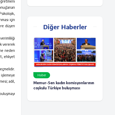
öğretmeni
sonuçlanan
sikolojik,
nması için
Diğer Haberler
lere düşen
erimliliği
ek vererek
ine neden
t, ehliyet
çmelidir.
a işlemeye
Haber
esi; adil,
Memur-Sen kadın komisyonlarının
coşkulu Türkiye buluşması
 buluşmayı