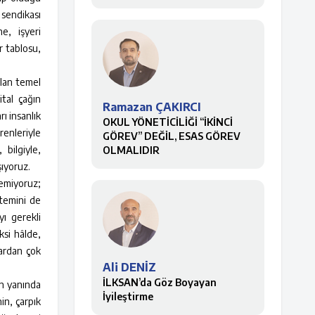
sendikası
e, işyeri
r tablosu,
ılan temel
ital çağın
Ramazan ÇAKIRCI
ı insanlık
OKUL YÖNETİCİLİĞİ “İKİNCİ
renleriyle
GÖREV” DEĞİL, ESAS GÖREV
 bilgiyle,
OLMALIDIR
şıyoruz.
demiyoruz;
ntemini de
yı gerekli
ksi hâlde,
rardan çok
Ali DENİZ
İLKSAN’da Göz Boyayan
in yanında
İyileştirme
in, çarpık