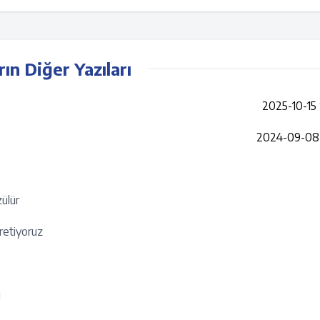
rın Diğer Yazıları
2025-10-15 
2024-09-08 
zülür
retiyoruz
ı