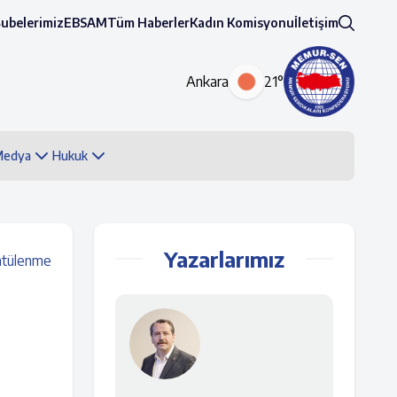
Şubelerimiz
EBSAM
Tüm Haberler
Kadın Komisyonu
İletişim
Ankara
21°
 Medya
Hukuk
Yazarlarımız
ntülenme