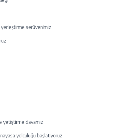
sleği
e yerleştirme serüvenimiz
oruz
ve yetiştirme davamız
nayasa yolculuğu başlatıyoruz