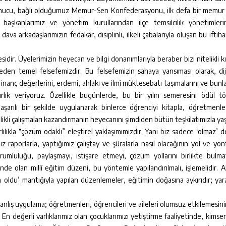
 sonucu, bağlı olduğumuz Memur-Sen Konfederasyonu, ilk defa bir memur 
başkanlarımız ve yönetim kurullarından ilçe temsilcilik yönetimlerin
a arkadaşlarımızın fedakâr, disiplinli, ilkeli çabalarıyla oluşan bu iftiha
idir. Üyelerimizin heyecan ve bilgi donanımlarıyla beraber bizi nitelikli k
zceden temel felsefemizdir. Bu felsefemizin sahaya yansıması olarak, dij
nanç değerlerini, erdemi, ahlakı ve ilmî müktesebatı taşımalarını ve bunlar
ırlık veriyoruz. Özellikle bugünlerde, bu bir yılın semeresini ödül tö
başarılı bir şekilde uygulanarak binlerce öğrenciyi kitapla, öğretmenle,
kli çalışmaları kazandırmanın heyecanını şimdiden bütün teşkilatımızla ya
lılıkla “çözüm odaklı” eleştirel yaklaşımımızdır. Yani biz sadece ‘olmaz’ 
ız raporlarla, yaptığımız çalıştay ve şûralarla nasıl olacağının yol ve yö
rumluluğu, paylaşmayı, istişare etmeyi, çözüm yollarını birlikte bulma
nde olan millî eğitim düzeni, bu yöntemle yapılandırılmalı, işlemelidir. A
ım oldu’ mantığıyla yapılan düzenlemeler, eğitimin doğasına aykırıdır; ya
nlış uygulama; öğretmenleri, öğrencileri ve aileleri olumsuz etkilemesin
n değerli varlıklarımız olan çocuklarımızı yetiştirme faaliyetinde, kimsen