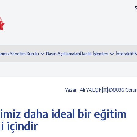
arımız
Yönetim Kurulu
Basın Açıklamaları
Üyelik İşlemleri
İnteraktif
Yazar : Ali YALÇIN
8836 Görü
imiz daha ideal bir eğitim
 içindir