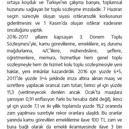
ortaya koyduk ve Türkiye’nin çalışma barışını, toplumsal
huzurunu sağlayan bir toplu sözleşme imzaladık. 7 Haziran
seçim süreciyle oluşan siyasi istikrarsızlık korkusunun
giderilmesini ve 1 Kasım’da oluşan istikrar iradesinin
öncülüğünü yaptık.
2016-2017 yıllarını kapsayan 3. Dönem Toplu
Sözleşmesi’yle, kamu görevlilerine, emeklilere, eş durumu
mağdurlarına, 4/C’lilere, mühendislere, şeflere,
öğretmenlere, memura, hizmetliye hem genel toplu
sözleşmeyle hem de hizmet kolu toplu sözleşmesiyle yeni
haklar, yeni imkânlar kazandırdık. 2016 için yüzde 6+5,
2017’de yüzde 3+4 şeklinde imza altına alınan maaş ve
ücretlere yapılacak oransal zam tutarı; birinci yıl için yüzde
11,3 (verilmeyecek denilen ancak Ocak’ta maaşlara
yansıyan 0,91 enflasyon farkı bu hesaba dahil değil), ikinci
yıl için yüzde 7,1 ve iki yıllık toplamda yüzde 19,2 oranında
zam yapılması suretiyle rekor oranlara ulaşıldı. Bu oranlar
yanında kamu görevlileri emeklilerine ilave 100 TL zam ve
buna bağlı olarak da emekli ikramiyesinde ilave 3 bin