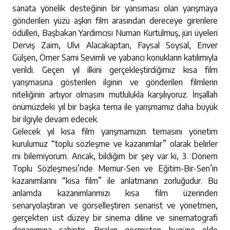
sanata yönelik desteğinin bir yansıması olan yarışmaya
gönderilen yüzü aşkın film arasından dereceye girenlere
ödülleri, Başbakan Yardımcısı Numan Kurtulmuş, jüri üyeleri
Derviş Zaim, Ulvi Alacakaptan, Faysal Soysal, Enver
Gülşen, Ömer Sami Sevimli ve yabancı konukların katılımıyla
verildi. Geçen yıl ilkini gerçekleştirdiğimiz kısa film
yarışmasına gösterilen ilginin ve gönderilen filmlerin
niteliğinin artıyor olmasını mutlulukla karşılıyoruz. İnşallah
önümüzdeki yıl bir başka tema ile yarışmamız daha büyük
bir ilgiyle devam edecek.
Gelecek yıl kısa film yarışmamızın temasını yönetim
kurulumuz “toplu sözleşme ve kazanımlar” olarak belirler
mi bilemiyorum. Ancak, bildiğim bir şey var ki, 3. Dönem
Toplu Sözleşmesi’nde Memur-Sen ve Eğitim-Bir-Sen’in
kazanımlarını “kısa film” ile anlatmanın zorluğudur. Bu
anlamda kazanımlarımızı kısa film üzerinden
senaryolaştıran ve görselleştiren senarist ve yönetmen,
gerçekten üst düzey bir sinema diline ve sinematografi