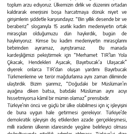
toplum arzu ediyoruz. Ülkemizin dirlik ve düzenini ortadan
kaldırarak enerjisini boşa harcatmaya dönük niyet ve
girişimlerin şiddetle karşısındayız. “Bin yıllık desende bir ve
beraberiz” sloganıyla 15 asırlık kadim medeniyetin ortak
mirasçıları olduğumuzu dün haykırdık, bugün de
haykırıyoruz. Kimse bu kadim medeniyetin mirasçılarını
birbirinden ayıramaz, ayrıştıramaz. Bu manada
kardeşliğimizi pekiştirmek için “Merhamet TIR’ları Yola
Çıkacak, Hendekleri Aşacak, Bayırbucak’a Ulaşacak”
diyerek onlarca TIR’dan oluşan yardımı Bayırbucak
Türkmenlerine ve terör mağdurlarına aynı zaman diliminde
ulaştırdık. Bizim şiarımız, “Doğudaki bir Müslüman’ın
ayağına diken batsa, batıdaki Müslüman aynı acıyı
hissetmiyorsa kâmil bir mümin olamaz” prensibidir.
Türkiye’nin öncü ve güçlü bir ülke olabilmesi için iç işleyişini
de buna uygun hale getirmesi gerekiyor. Türkiye’de
demokratik işleyişin dış etkilerden azade gerçekleşmesi,
milli iradenin ülkenin idaresinde yegâne belirleyici olması