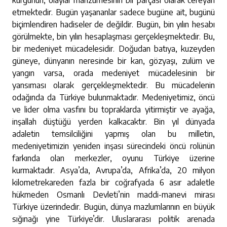
kurgunun, olaylar manzumesinin bir parçası olarak cereyan
etmektedir. Bugün yaşananlar sadece bugüne ait, bugünü
biçimlendiren hadiseler de değildir. Bugün, bin yılın hesabı
görülmekte, bin yılın hesaplaşması gerçekleşmektedir. Bu,
bir medeniyet mücadelesidir. Doğudan batıya, kuzeyden
güneye, dünyanın neresinde bir kan, gözyaşı, zulüm ve
yangın varsa, orada medeniyet mücadelesinin bir
yansıması olarak gerçekleşmektedir. Bu mücadelenin
odağında da Türkiye bulunmaktadır. Medeniyetimiz, öncü
ve lider olma vasfını bu topraklarda yitirmiştir ve ayağa,
inşallah düştüğü yerden kalkacaktır. Bin yıl dünyada
adaletin temsilciliğini yapmış olan bu milletin,
medeniyetimizin yeniden inşası sürecindeki öncü rolünün
farkında olan merkezler, oyunu Türkiye üzerine
kurmaktadır. Asya’da, Avrupa’da, Afrika’da, 20 milyon
kilometrekareden fazla bir coğrafyada 6 asır adaletle
hükmeden Osmanlı Devleti’nin maddi-manevi mirası
Türkiye üzerindedir. Bugün, dünya mazlumlarının en büyük
sığınağı yine Türkiye’dir. Uluslararası politik arenada