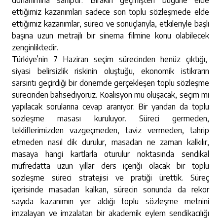
donanımına sahiptir. Bırakın geçmişten bugüne elde
ettiğimiz kazanımları sadece son toplu sözleşmede elde
ettiğimiz kazanımlar, süreci ve sonuçlarıyla, etkileriyle başlı
başına uzun metrajlı bir sinema filmine konu olabilecek
zenginliktedir.
Türkiye’nin 7 Haziran seçim sürecinden henüz çıktığı,
siyasi belirsizlik riskinin oluştuğu, ekonomik istikrarın
sarsıntı geçirdiği bir dönemde gerçekleşen toplu sözleşme
sürecinden bahsediyoruz. Koalisyon mu oluşacak, seçim mi
yapılacak sorularına cevap aranıyor. Bir yandan da toplu
sözleşme masası kuruluyor. Süreci germeden,
tekliflerimizden vazgeçmeden, taviz vermeden, tahrip
etmeden nasıl dik durulur, masadan ne zaman kalkılır,
masaya hangi kartlarla oturulur noktasında sendikal
müfredatta uzun yıllar ders içeriği olacak bir toplu
sözleşme süreci stratejisi ve pratiği ürettik. Süreç
içerisinde masadan kalkan, sürecin sonunda da rekor
sayıda kazanımın yer aldığı toplu sözleşme metnini
imzalayan ve imzalatan bir akademik eylem sendikacılığı