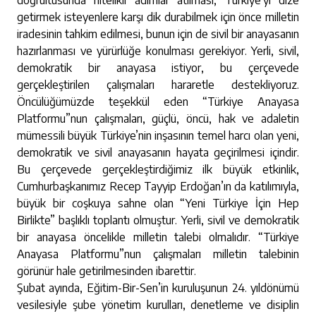
doğrultusunda nitelikli adımlar atılması; Türkiye’yi dize
getirmek isteyenlere karşı dik durabilmek için önce milletin
iradesinin tahkim edilmesi, bunun için de sivil bir anayasanın
hazırlanması ve yürürlüğe konulması gerekiyor. Yerli, sivil,
demokratik bir anayasa istiyor, bu çerçevede
gerçekleştirilen çalışmaları hararetle destekliyoruz.
Öncülüğümüzde teşekkül eden “Türkiye Anayasa
Platformu”nun çalışmaları, güçlü, öncü, hak ve adaletin
mümessili büyük Türkiye’nin inşasının temel harcı olan yeni,
demokratik ve sivil anayasanın hayata geçirilmesi içindir.
Bu çerçevede gerçekleştirdiğimiz ilk büyük etkinlik,
Cumhurbaşkanımız Recep Tayyip Erdoğan’ın da katılımıyla,
büyük bir coşkuya sahne olan “Yeni Türkiye İçin Hep
Birlikte” başlıklı toplantı olmuştur. Yerli, sivil ve demokratik
bir anayasa öncelikle milletin talebi olmalıdır. “Türkiye
Anayasa Platformu”nun çalışmaları milletin talebinin
görünür hale getirilmesinden ibarettir.
Şubat ayında, Eğitim-Bir-Sen’in kuruluşunun 24. yıldönümü
vesilesiyle şube yönetim kurulları, denetleme ve disiplin