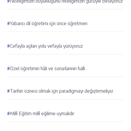
#
Niceliğimizin büyüklüğünü niteliğimizin gücüyle besliyoruz
#
Yabancı dil öğretimi için önce öğretmen
#
Cefayla açılan yolu vefayla yürüyoruz
#
Özel öğretimin hâli ve sorunlarının halli
#
Tarihin öznesi olmak için paradigmayı değiştirmeliyiz
#
Millî Eğitim millî eğilime uymalıdır