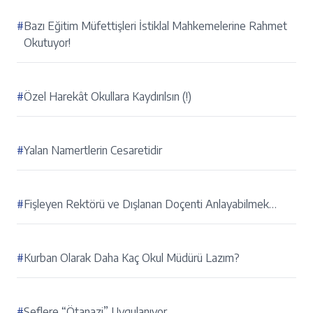
#
Bazı Eğitim Müfettişleri İstiklal Mahkemelerine Rahmet
Okutuyor!
#
Özel Harekât Okullara Kaydırılsın (!)
#
Yalan Namertlerin Cesaretidir
#
Fişleyen Rektörü ve Dışlanan Doçenti Anlayabilmek…
#
Kurban Olarak Daha Kaç Okul Müdürü Lazım?
#
Şeflere “Ötanazi” Uygulanıyor