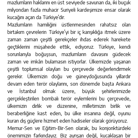
mazlumların haklarını en üst seviyede savunan da, iki buçuk
milyondan fazla muhacir Suriyeli kardeşimize ensar olarak
kucağını açan da Türkiye’dir.
Mazlumların hamiliğini üstlenmesinden rahatsız olan
birtakım çevrelerin Türkiye’yi bir iç karışıklığa itmek üzere
zaman zaman çeşitli gerekçeler ihdas ederek harekete
geçtiklerini müşahede ettik, ediyoruz. Türkiye, kendi
sorunlarıyla boğuşsun, mazlumların davasını güdecek
zaman ve imkân bulamasın istiyorlar. Ülkemizde yaşanan
çeşitli toplumsal olayları bu çerçevede değerlendirmek
gerekir. Ülkemizin doğu ve güneydoğusunda yıllardır
devam eden terör olaylarını, son dönemde başta Ankara
ve İstanbul olmak üzere, büyük şehirlerimizde
gerçekleştirilen bombalı terör eylemlerini bu çerçevede,
ülkemizin dirlik ve düzenine, milletimizin birlik ve
beraberliğine kast eden, bu ülke insanına değil, oyunu
kuran dış güçlere hizmet eden hadiseler olarak görüyoruz.
Memur-Sen ve Eğitim-Bir-Sen olarak, bu konjonktürdeki
önemimizin farkındayız. Biz ayrışan değil, kucaklaşan bir