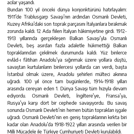
acılar yaşandı.
Bundan 100 yıl önceki dünya konjonktürünü hatırlayalım:
1911’de Trablusgarp Savaşı’nın ardından Osmanlı Devleti,
Kuzey Afrika’daki son toprak parçasını İtalyanlara bırakmak
zorunda kaldı. 12 Ada fiilen İtalyan hâkimiyetine girdi. 1912-
1913 yıllarında gerçekleşen Balkan Savaşı’yla Osmanlı
Devleti, beş asırdan fazla adaletle hükmettiği Balkan
topraklarından çekilmek durumunda kaldı. Yüz binlerce
evlâd-ı fâtihan Anadolu’ya sığınmak üzere yollara düştü,
savaştan kurtulanların binlercesi yollarda can verdi, başta
İstanbul olmak üzere, Anadolu şehirleri mülteci akınına
uğradı. 100 yıl önce tam bugünlerde, 1914-1918 yılları
arasında cereyan eden 1. Dünya Savaşı tüm hızıyla devam
ediyordu. Osmanlı Devleti, İngiltere’ye, Fransa’ya,
Rusya’ya karşı dört bir cephede savaşıyordu. Bu savaş
sonunda Osmanlı Devleti’nin hemen bütün toprakları işgale
uğradı. Osmanlı Devleti’nin en geniş topraklarının kırkta biri
kadar olan Anadolu’da 1918-1922 yılları arasında verilen bir
Milli Mücadele ile Türkiye Cumhuriyeti Devleti kurulabildi.