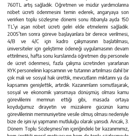
760TL artış sağladık. Öğretmen ve müdür yardımcılarına
nöbet ücreti ödenmesini temin ederek, angaryaya son
verirken toplu sözleşme dönemi sonu itibarıyla ayda 150
TL’yi aşan nöbet ücreti geliri elde etmelerini sağladık.
2005’ten sonra göreve başlayanlara bir derece verilmesi,
4/B ve 4/C için kadro çalışmasının başlatılması,
üniversiteler için geliştirme ödeneği uygulamasının devam
ettirilmesi, hafta sonu kurslarında öğretmen dışı personele
de ücret ödenmesi, fazla çalışma ücretinden yararlanan
KYK personelinin kapsamının ve tutarının artırılması dahil bir
çok mali ve sosyal hak ürettik, mevcutların miktarını ya da
kapsamını genişlettik, artırdık. Kazanımların somutlaşarak,
sosyal ve ekonomik yansımaya dönüşmüş olması kamu
görevlilerini memnun ettiği gibi, masada ortaya
koyduğumuz dirayetin ve müzakere gücünün kamu
görevlilerinin memnuniyetine vesile olmuş olması nedeniyle
bize de işini iyi yapmanın mutluluğu olarak yansıdı. Ancak, 3.
Dönem Toplu Sözleşmesi’nin içeriğindeki bir kazanımımız,