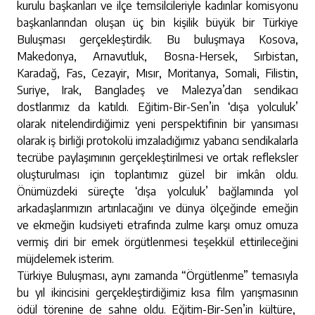
kurulu başkanları ve ilçe temsilcileriyle kadınlar komisyonu
başkanlarından oluşan üç bin kişilik büyük bir Türkiye
Buluşması gerçekleştirdik. Bu buluşmaya Kosova,
Makedonya, Arnavutluk, Bosna-Hersek, Sırbistan,
Karadağ, Fas, Cezayir, Mısır, Moritanya, Somali, Filistin,
Suriye, Irak, Bangladeş ve Malezya’dan sendikacı
dostlarımız da katıldı. Eğitim-Bir-Sen’in ‘dışa yolculuk’
olarak nitelendirdiğimiz yeni perspektifinin bir yansıması
olarak iş birliği protokolü imzaladığımız yabancı sendikalarla
tecrübe paylaşımının gerçekleştirilmesi ve ortak refleksler
oluşturulması için toplantımız güzel bir imkân oldu.
Önümüzdeki süreçte ‘dışa yolculuk’ bağlamında yol
arkadaşlarımızın artırılacağını ve dünya ölçeğinde emeğin
ve ekmeğin kudsiyeti etrafında zulme karşı omuz omuza
vermiş diri bir emek örgütlenmesi teşekkül ettirileceğini
müjdelemek isterim.
Türkiye Buluşması, aynı zamanda “Örgütlenme” temasıyla
bu yıl ikincisini gerçekleştirdiğimiz kısa film yarışmasının
ödül törenine de sahne oldu. Eğitim-Bir-Sen’in kültüre,