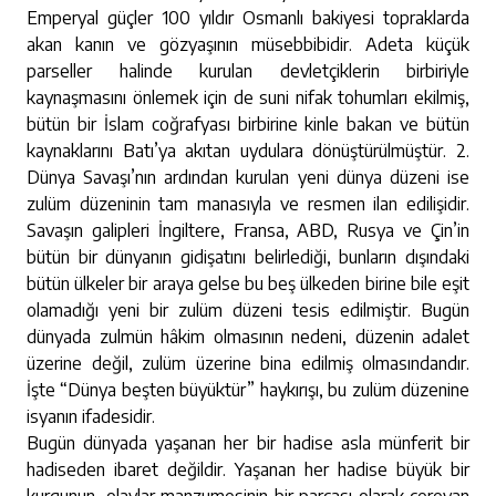
Emperyal güçler 100 yıldır Osmanlı bakiyesi topraklarda
akan kanın ve gözyaşının müsebbibidir. Adeta küçük
parseller halinde kurulan devletçiklerin birbiriyle
kaynaşmasını önlemek için de suni nifak tohumları ekilmiş,
bütün bir İslam coğrafyası birbirine kinle bakan ve bütün
kaynaklarını Batı’ya akıtan uydulara dönüştürülmüştür. 2.
Dünya Savaşı’nın ardından kurulan yeni dünya düzeni ise
zulüm düzeninin tam manasıyla ve resmen ilan edilişidir.
Savaşın galipleri İngiltere, Fransa, ABD, Rusya ve Çin’in
bütün bir dünyanın gidişatını belirlediği, bunların dışındaki
bütün ülkeler bir araya gelse bu beş ülkeden birine bile eşit
olamadığı yeni bir zulüm düzeni tesis edilmiştir. Bugün
dünyada zulmün hâkim olmasının nedeni, düzenin adalet
üzerine değil, zulüm üzerine bina edilmiş olmasındandır.
İşte “Dünya beşten büyüktür” haykırışı, bu zulüm düzenine
isyanın ifadesidir.
Bugün dünyada yaşanan her bir hadise asla münferit bir
hadiseden ibaret değildir. Yaşanan her hadise büyük bir