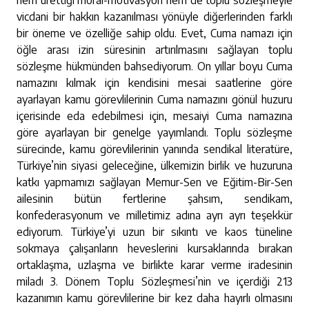
hem ürettiği moral-motivasyon hem de toplu sözleşmeyle
vicdani bir hakkın kazanılması yönüyle diğerlerinden farklı
bir öneme ve özelliğe sahip oldu. Evet, Cuma namazı için
öğle arası izin süresinin artırılmasını sağlayan toplu
sözleşme hükmünden bahsediyorum. On yıllar boyu Cuma
namazını kılmak için kendisini mesai saatlerine göre
ayarlayan kamu görevlilerinin Cuma namazını gönül huzuru
içerisinde eda edebilmesi için, mesaiyi Cuma namazına
göre ayarlayan bir genelge yayımlandı. Toplu sözleşme
sürecinde, kamu görevlilerinin yanında sendikal literatüre,
Türkiye’nin siyasi geleceğine, ülkemizin birlik ve huzuruna
katkı yapmamızı sağlayan Memur-Sen ve Eğitim-Bir-Sen
ailesinin bütün fertlerine şahsım, sendikam,
konfederasyonum ve milletimiz adına ayrı ayrı teşekkür
ediyorum. Türkiye’yi uzun bir sıkıntı ve kaos tüneline
sokmaya çalışanların heveslerini kursaklarında bırakan
ortaklaşma, uzlaşma ve birlikte karar verme iradesinin
miladı 3. Dönem Toplu Sözleşmesi’nin ve içerdiği 213
kazanımın kamu görevlilerine bir kez daha hayırlı olmasını