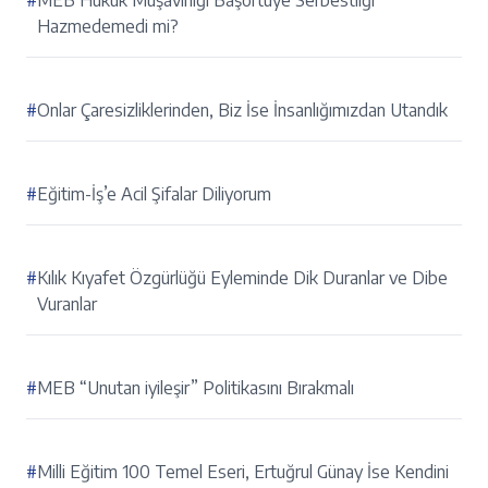
#
MEB Hukuk Müşavirliği Başörtüye Serbestliği
Hazmedemedi mi?
#
Onlar Çaresizliklerinden, Biz İse İnsanlığımızdan Utandık
#
Eğitim-İş’e Acil Şifalar Diliyorum
#
Kılık Kıyafet Özgürlüğü Eyleminde Dik Duranlar ve Dibe
Vuranlar
#
MEB “Unutan iyileşir” Politikasını Bırakmalı
#
Milli Eğitim 100 Temel Eseri, Ertuğrul Günay İse Kendini