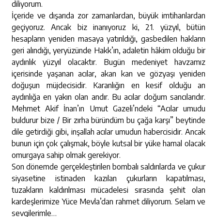
diliyorum.
İçeride ve dışarıda zor zamanlardan, büyük imtihanlardan
geçiyoruz. Ancak biz inanıyoruz ki, 21. yüzyıl, bütün
hesapların yeniden masaya yatırıldığı, gasbedilen hakların
geri alındığı, yeryüzünde Hakk’ın, adaletin hâkim olduğu bir
aydınlık yüzyıl olacaktır. Bugün medeniyet havzamız
içerisinde yaşanan acılar, akan kan ve gözyaşı yeniden
doğuşun müjdecisidir. Karanlığın en kesif olduğu an
aydınlığa en yakın olan andır. Bu acılar doğum sancılarıdır.
Mehmet Akif İnan’ın Umut Gazeli’ndeki “Acılar umudu
buldurur bize / Bir zırha büründüm bu çağa karşı” beytinde
dile getirdiği gibi, inşallah acılar umudun habercisidir. Ancak
bunun için çok çalışmak, böyle kutsal bir yüke hamal olacak
omurgaya sahip olmak gerekiyor.
Son dönemde gerçekleştirilen bombalı saldırılarda ve çukur
siyasetine istinaden kazılan çukurların kapatılması,
tuzakların kaldırılması mücadelesi sırasında şehit olan
kardeşlerimize Yüce Mevla’dan rahmet diliyorum. Selam ve
sevgilerimle…