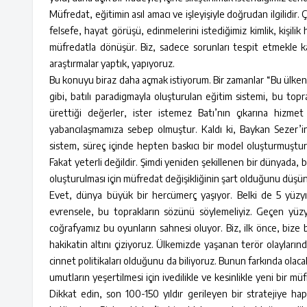
Müfredat, eğitimin asıl amacı ve işleyişiyle doğrudan ilgilidir.
felsefe, hayat görüşü, edinmelerini istediğimiz kimlik, kişilik
müfredatla dönüşür. Biz, sadece sorunları tespit etmekle k
araştırmalar yaptık, yapıyoruz.
Bu konuyu biraz daha açmak istiyorum. Bir zamanlar “Bu ülken
gibi, batılı paradigmayla oluşturulan eğitim sistemi, bu topra
ürettiği değerler, ister istemez Batı’nın çıkarına hizme
yabancılaşmamıza sebep olmuştur. Kaldı ki, Baykan Sezer’in 
sistem, süreç içinde hepten baskıcı bir model oluşturmuştur. S
Fakat yeterli değildir. Şimdi yeniden şekillenen bir dünyada, 
oluşturulması için müfredat değişikliğinin şart olduğunu düş
Evet, dünya büyük bir hercümerç yaşıyor. Belki de 5 yüzyıl
evrensele, bu toprakların sözünü söylemeliyiz. Geçen yüzy
coğrafyamız bu oyunların sahnesi oluyor. Biz, ilk önce, bize
hakikatin altını çiziyoruz. Ülkemizde yaşanan terör olayları
cinnet politikaları olduğunu da biliyoruz. Bunun farkında olacak
umutların yeşertilmesi için ivedilikle ve kesinlikle yeni bir 
Dikkat edin, son 100-150 yıldır gerileyen bir stratejiye 