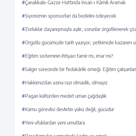
#
Çanakkale-Gazze Hattında İnsan-ı Kâmili Aramak
#
Siyonizmin sponsorları da bedelini ödeyecek
#
Zorluklar dayanışmayla aşılır, sorunlar örgütlenerek çö
#
Örgütlü gücümüzle tarih yazıyor, yetkimizle kazanım ü
#
Eğitim sisteminin ihtiyacı tamir mi, imar mı?
#
Salgın sürecinde bir fedakârlık örneği: Eğitim çalışanlar
#
Hakkımızdan azına razı olmadık, olmayız
#
Pagan kültürden medet uman çağdaşlık
#
Kamu görevlisi devletin yükü değil, gücüdür
#
Yeni ufuklardan yeni umutlara