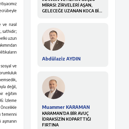
htiyacımız
MİRASI: ZİRVELERİ AŞAN,
tecrübeyle
GELECEĞE UZANAN KOCA BİR
ÇINAR
e ve nasıl
, sathidir;
belki uzun
bakımından
itikaların
Abdülaziz AYDIN
 sosyal ve
sorumluluk
önemsedik,
yla değil,
bir eğitim
16: İzleme
Muammer KARAMAN
 Öncelikle
KARAMAN’DA BİR AVUÇ
nı temenni
İDRAKSİZİN KOPARTTIĞI
li aşmanın
FIRTINA