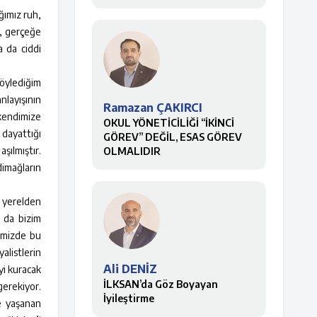
ğımız ruh,
u, gerçeğe
a da ciddi
söylediğim
nlayışının
Ramazan ÇAKIRCI
kendimize
OKUL YÖNETİCİLİĞİ “İKİNCİ
 dayattığı
GÖREV” DEĞİL, ESAS GÖREV
şılmıştır.
OLMALIDIR
dimağların
, yerelden
 da bizim
timizde bu
alistlerin
Ali DENİZ
yi kuracak
İLKSAN’da Göz Boyayan
gerekiyor.
İyileştirme
e yaşanan