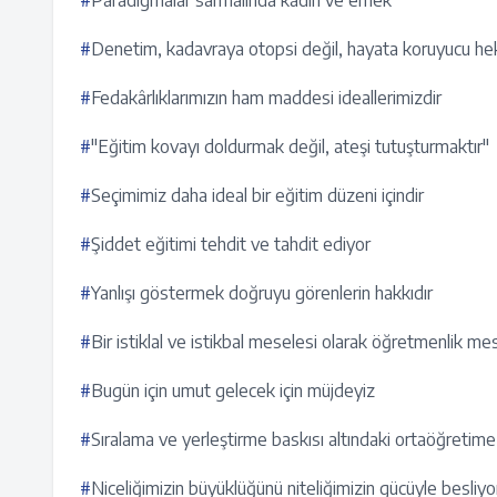
#
Paradigmalar sarmalında kadın ve emek
#
Denetim, kadavraya otopsi değil, hayata koruyucu he
#
Fedakârlıklarımızın ham maddesi ideallerimizdir
#
"Eğitim kovayı doldurmak değil, ateşi tutuşturmaktır"
#
Seçimimiz daha ideal bir eğitim düzeni içindir
#
Şiddet eğitimi tehdit ve tahdit ediyor
#
Yanlışı göstermek doğruyu görenlerin hakkıdır
#
Bir istiklal ve istikbal meselesi olarak öğretmenlik me
#
Bugün için umut gelecek için müjdeyiz
#
Sıralama ve yerleştirme baskısı altındaki ortaöğretim
#
Niceliğimizin büyüklüğünü niteliğimizin gücüyle besliy