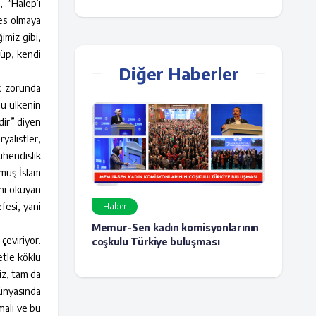
, “Halep’i
fes olmaya
imiz gibi,
nüp, kendi
Diğer Haberler
ak zorunda
bu ülkenin
dir” diyen
yalistler,
ühendislik
lmuş İslam
ını okuyan
efesi, yani
Haber
Memur-Sen kadın komisyonlarının
çeviriyor.
coşkulu Türkiye buluşması
tle köklü
iz, tam da
ünyasında
malı ve bu