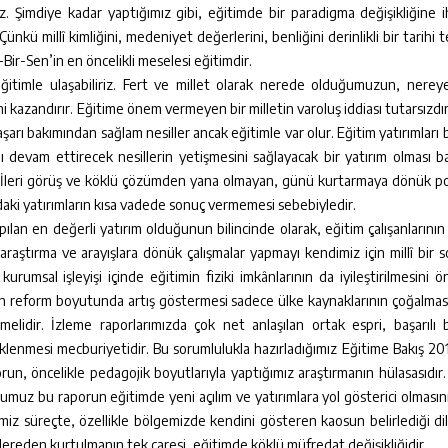
 Şimdiye kadar yaptığımız gibi, eğitimde bir paradigma değişikliğine i
kü millî kimliğini, medeniyet değerlerini, benliğini derinlikli bir tarihi 
-Bir-Sen’in en öncelikli meselesi eğitimdir.
 eğitimle ulaşabiliriz. Fert ve millet olarak nerede olduğumuzun, nerey
emi kazandırır. Eğitime önem vermeyen bir milletin varoluş iddiası tutarsızdır
arı bakımından sağlam nesiller ancak eğitimle var olur. Eğitim yatırımları 
ğını devam ettirecek nesillerin yetişmesini sağlayacak bir yatırım olması 
lir. İleri görüş ve köklü çözümden yana olmayan, günü kurtarmaya dönük pol
daki yatırımların kısa vadede sonuç vermemesi sebebiyledir.
ılan en değerli yatırım olduğunun bilincinde olarak, eğitim çalışanlarının
araştırma ve arayışlara dönük çalışmalar yapmayı kendimiz için millî bir 
rumsal işleyişi içinde eğitimin fiziki imkânlarının da iyileştirilmesini 
rın reform boyutunda artış göstermesi sadece ülke kaynaklarının çoğalması
elidir. İzleme raporlarımızda çok net anlaşılan ortak espri, başarılı 
eklenmesi mecburiyetidir. Bu sorumlulukla hazırladığımız Eğitime Bakış 20
, öncelikle pedagojik boyutlarıyla yaptığımız araştırmanın hülasasıdır.
uğumuz bu raporun eğitimde yeni açılım ve yatırımlara yol gösterici olması
miz süreçte, özellikle bölgemizde kendini gösteren kaosun belirlediği di
cendereden kurtulmanın tek çaresi, eğitimde köklü müfredat değişikliğidir.