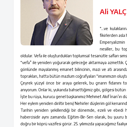
Ali YALÇ
“…ve kulakları
fikirlerden asla
Emperyalizmin 
nesiller, bu to
oldular. Vefa ile oluşturdukları toplumsal tesanütle safları sım
“vefa” ile yeniden yoğurarak geleceğe aktarmaya azmettik. Ç
gönlünde mayalanmış emanet bilincinin, mazi ve ati arasında
toprakları, hatta bütün mazlum coğrafyaları “imanımızın oluşt
Çeyrek yüzyıl önce bir araya gelerek, bu çınarın fidanını
anıyorum. Onlar ki, yukarıda bahsettiğimiz gibi, gölgesi bütün
İşte bu rüya, kurucu genel başkanımız Mehmet Akif İnan’ın diz
Her eylem yeniden diriltir beni/ Nehirler düşlerim göl kenarı
Tarihin yeniden şekillendiği bir dönemde, ezeli ve ebedi
habercisidir aynı zamanda. Eğitim-Bir-Sen olarak, bu şuuru
doğru bir köprü vazifesi görür. 25. yılımızda yapacağımız faa