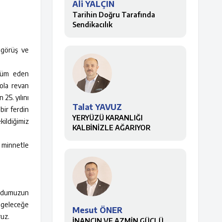
Ali YALÇIN
Tarihin Doğru Tarafında
Sendikacılık
a görüş ve
”
nnüm eden
yola revan
25. yılını
Talat YAVUZ
bir ferdin
YERYÜZÜ KARANLIĞI
kildiğimiz
KALBİNİZLE AĞARIYOR
 minnetle
mudumuzun
m geleceğe
Mesut ÖNER
ruz.
İNANCIN VE AZMİN GÜÇLÜ