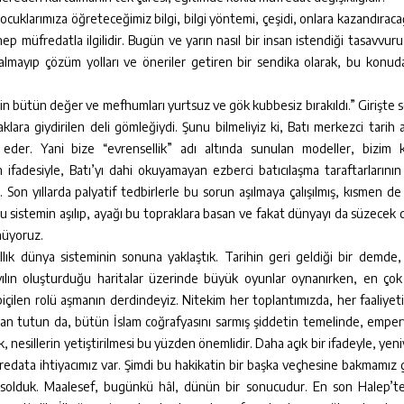
 Çocuklarımıza öğreteceğimiz bilgi, bilgi yöntemi, çeşidi, onlara kazandıraca
 hep müfredatla ilgilidir. Bugün ve yarın nasıl bir insan istendiği tasavvur
almayıp çözüm yolları ve öneriler getiren bir sendika olarak, bu konud
in bütün değer ve mefhumları yurtsuz ve gök kubbesiz bırakıldı.” Girişte 
klara giydirilen deli gömleğiydi. Şunu bilmeliyiz ki, Batı merkezci tarih a
t eder. Yani bize “evrensellik” adı altında sunulan modeller, bizim 
ifadesiyle, Batı’yı dahi okuyamayan ezberci batıcılaşma taraftarlarının
on yıllarda palyatif tedbirlerle bu sorun aşılmaya çalışılmış, kısmen de a
bu sistemin aşılıp, ayağı bu topraklara basan ve fakat dünyayı da süzecek 
ünüyoruz.
lık dünya sisteminin sonuna yaklaştık. Tarihin geri geldiği bir demde
ılın oluşturduğu haritalar üzerinde büyük oyunlar oynanırken, en çok
 biçilen rolü aşmanın derdindeyiz. Nitekim her toplantımızda, her faaliye
ndan tutun da, bütün İslam coğrafyasını sarmış şiddetin temelinde, empery
, nesillerin yetiştirilmesi bu yüzden önemlidir. Daha açık bir ifadeyle, yeni
müfredata ihtiyacımız var. Şimdi bu hakikatin bir başka veçhesine bakmamız 
hapsolduk. Maalesef, bugünkü hâl, dünün bir sonucudur. En son Halep’t