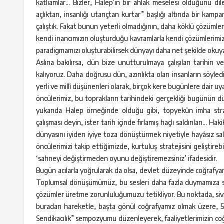
katliamlar… Bizler, Halep’in bir ahlak meselesi olduğunu dil
açlıktan, insanlığı utançtan kurtar” başlığı altında bir kamp
çalıştık. Fakat bunun yeterli olmadığının, daha köklü çözümler
kendi inancımızın oluşturduğu kavramlarla kendi çözümlerimi
paradigmamızı oluşturabilirsek dünyayı daha net şekilde okuyab
Aslına bakılırsa, dün bize unutturulmaya çalışılan tarihin v
kalıyoruz. Daha doğrusu dün, azınlıkta olan insanların söyledi
yerli ve millî düşünenleri olarak, birçok kere bugünlere dair u
öncülerimiz, bu toprakların tarihindeki gerçekliği bugünün dü
yukarıda Halep örneğinde olduğu gibi, topyekûn imha strate
çalışması deyin, ister tarih içinde fırlamış haçlı saldırıları… 
dünyasını iyiden iyiye toza dönüştürmek niyetiyle hayâsız sald
öncülerimizi takip ettiğimizde, kurtuluş stratejisini geliştirebil
‘sahneyi değiştirmeden oyunu değiştiremezsiniz’ ifadesidir.
Bugün acılarla yoğrularak da olsa, devlet düzeyinde coğrafyam
Toplumsal dönüşümümüz, bu sesleri daha fazla duymamıza se
çözümler üretme zorunluluğumuzu tetikliyor. Bu noktada, sivil 
buradan hareketle, başta gönül coğrafyamız olmak üzere, 5
Sendikacılık” sempozyumu düzenleyerek, faaliyetlerimizin coğr