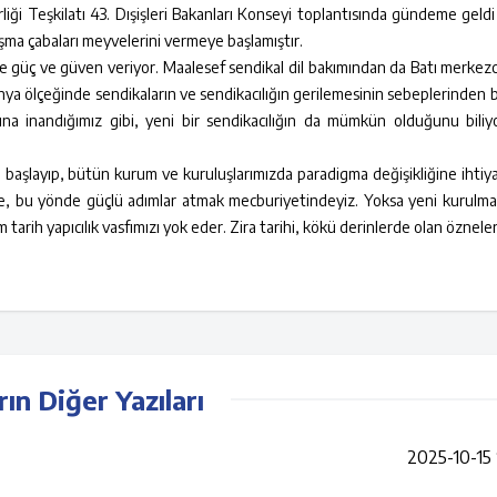
irliği Teşkilatı 43. Dışişleri Bakanları Konseyi toplantısında gündeme geld
 aşma çabaları meyvelerini vermeye başlamıştır.
ze güç ve güven veriyor. Maalesef sendikal dil bakımından da Batı merkezc
a ölçeğinde sendikaların ve sendikacılığın gerilemesinin sebeplerinden bi
a inandığımız gibi, yeni bir sendikacılığın da mümkün olduğunu biliyo
n başlayıp, bütün kurum ve kuruluşlarımızda paradigma değişikliğine ihtiya
, bu yönde güçlü adımlar atmak mecburiyetindeyiz. Yoksa yeni kurulma
rih yapıcılık vasfımızı yok eder. Zira tarihi, kökü derinlerde olan öznele
rın Diğer Yazıları
2025-10-15 