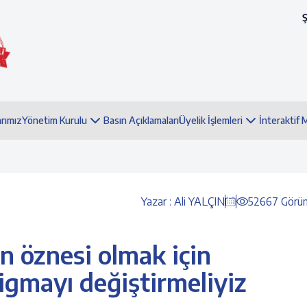
arımız
Yönetim Kurulu
Basın Açıklamaları
Üyelik İşlemleri
İnteraktif
Yazar : Ali YALÇIN
52667 Görü
in öznesi olmak için
igmayı değiştirmeliyiz