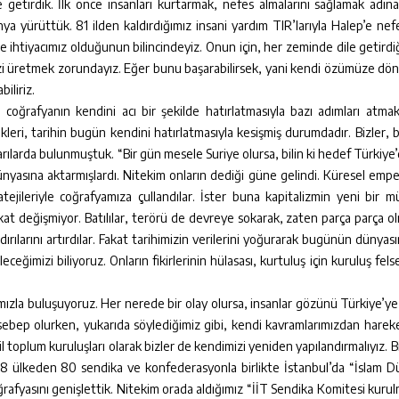
e getirdik. İlk önce insanları kurtarmak, nefes almalarını sağlamak adına
anya yürüttük. 81 ilden kaldırdığımız insani yardım TIR’larıyla Halep’e ne
e ihtiyacımız olduğunun bilincindeyiz. Onun için, her zeminde dile getirdiğ
zi üretmek zorundayız. Eğer bunu başarabilirsek, yani kendi özümüze dö
iliriz.
e coğrafyanın kendini acı bir şekilde hatırlatmasıyla bazı adımları atm
kleri, tarihin bugün kendini hatırlatmasıyla kesişmiş durumdadır. Bizler, 
yarılarda bulunmuştuk. “Bir gün mesele Suriye olursa, bilin ki hedef Türkiye’
nyasına aktarmışlardı. Nitekim onların dediği güne gelindi. Küresel emper
jileriyle coğrafyamıza çullandılar. İster buna kapitalizmin yeni bir m
Hakikat değişmiyor. Batılılar, terörü de devreye sokarak, zaten parça parça o
ırılarını artırdılar. Fakat tarihimizin verilerini yoğurarak bugünün dünyas
eceğimizi biliyoruz. Onların fikirlerinin hülasası, kurtuluş için kuruluş fels
ızla buluşuyoruz. Her nerede bir olay olursa, insanlar gözünü Türkiye’ye 
bep olurken, yukarıda söylediğimiz gibi, kendi kavramlarımızdan hareke
toplum kuruluşları olarak bizler de kendimizi yeniden yapılandırmalıyız. B
8 ülkeden 80 sendika ve konfederasyonla birlikte İstanbul’da “İslam D
afyasını genişlettik. Nitekim orada aldığımız “İİT Sendika Komitesi kurul