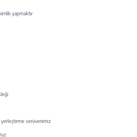
kimlik yapmaktır
sleği
e yerleştirme serüvenimiz
oruz