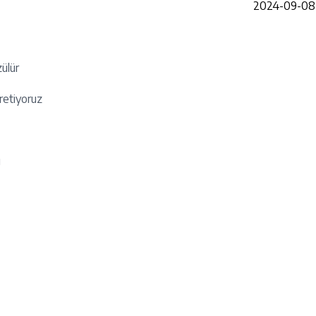
2024-09-08 
zülür
retiyoruz
ı