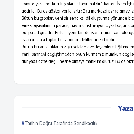
komite yardımcı kuruluş olarak tanınmalıdır” kararı, İslam İşb
geçirildi. Bu da gösteriyor ki, artık Batı merkezci paradigmayı
Bütün bu çabalar, yeni bir sendikal dil oluşturma yönünde bi
emek piyasalarının paradigmasını oluşturuyor. Oysa bugün düny
bu paradigmadır. Bizler, yeni bir dünyanın mümkün olduğun
İstanbul’daki toplantımız bunun delillerinden biridir.
Bütün bu anlattıklarımızı şu şekilde özetleyebiliriz: Eğitimde
Yani, sahneyi değiştirmeden oyun kurmamız mümkün değilse
dünyada özne değil, nesne olmaya mahkûm oluruz. Bu da bizim ta
Yaza
#
Tarihin Doğru Tarafında Sendikacılık