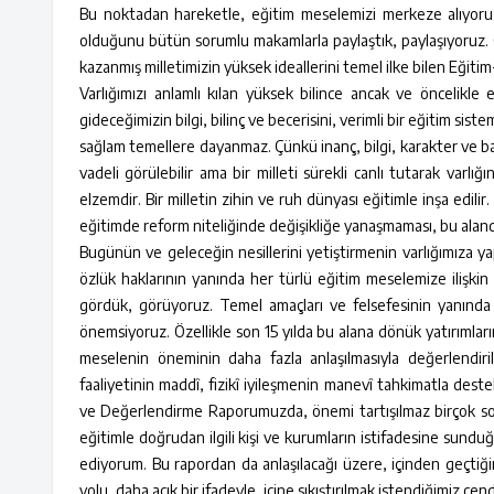
Bu noktadan hareketle, eğitim meselemizi merkeze alıyoruz.
olduğunu bütün sorumlu makamlarla paylaştık, paylaşıyoruz. Çün
kazanmış milletimizin yüksek ideallerini temel ilke bilen Eğitim
Varlığımızı anlamlı kılan yüksek bilince ancak ve öncelikle
gideceğimizin bilgi, bilinç ve becerisini, verimli bir eğitim sist
sağlam temellere dayanmaz. Çünkü inanç, bilgi, karakter ve baş
vadeli görülebilir ama bir milleti sürekli canlı tutarak varlı
elzemdir. Bir milletin zihin ve ruh dünyası eğitimle inşa edi
eğitimde reform niteliğinde değişikliğe yanaşmaması, bu alan
Bugünün ve geleceğin nesillerini yetiştirmenin varlığımıza yap
özlük haklarının yanında her türlü eğitim meselemize ilişkin 
gördük, görüyoruz. Temel amaçları ve felsefesinin yanında ku
önemsiyoruz. Özellikle son 15 yılda bu alana dönük yatırımla
meselenin öneminin daha fazla anlaşılmasıyla değerlendirilm
faaliyetinin maddî, fizikî iyileşmenin manevî tahkimatla dest
ve Değerlendirme Raporumuzda, önemi tartışılmaz birçok sorun
eğitimle doğrudan ilgili kişi ve kurumların istifadesine sund
ediyorum. Bu rapordan da anlaşılacağı üzere, içinden geçtiği
yolu, daha açık bir ifadeyle, içine sıkıştırılmak istendiğimiz 