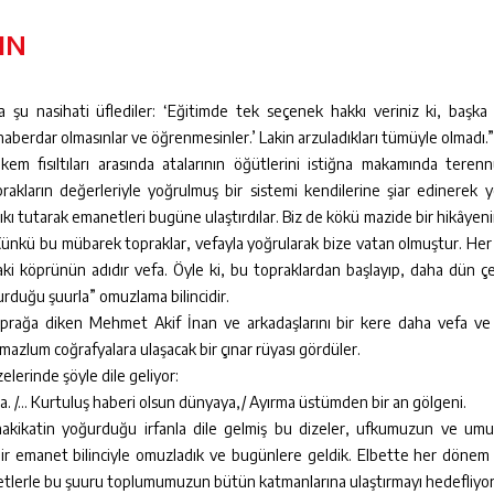
IN
na şu nasihati üflediler: ‘Eğitimde tek seçenek hakkı veriniz ki, başk
 haberdar olmasınlar ve öğrenmesinler.’ Lakin arzuladıkları tümüyle olmadı.
kem fısıltıları arasında atalarının öğütlerini istiğna makamında tere
prakların değerleriyle yoğrulmuş bir sistemi kendilerine şiar edinerek 
sıkı tutarak emanetleri bugüne ulaştırdılar. Biz de kökü mazide bir hikâyenin 
ünkü bu mübarek topraklar, vefayla yoğrularak bize vatan olmuştur. Her 
ki köprünün adıdır vefa. Öyle ki, bu topraklardan başlayıp, daha dün çe
urduğu şuurla” omuzlama bilincidir.
 toprağa diken Mehmet Akif İnan ve arkadaşlarını bir kere daha vefa ve
 mazlum coğrafyalara ulaşacak bir çınar rüyası gördüler.
elerinde şöyle dile geliyor:
nda. /… Kurtuluş haberi olsun dünyaya,/ Ayırma üstümden bir an gölgeni.
 hakikatin yoğurduğu irfanla dile gelmiş bu dizeler, ufkumuzun ve u
 bir emanet bilinciyle omuzladık ve bugünlere geldik. Elbette her döne
liyetlerle bu şuuru toplumumuzun bütün katmanlarına ulaştırmayı hedefliyo