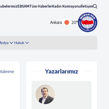
Şubelerimiz
EBSAM
Tüm Haberler
Kadın Komisyonu
İletişim
Ankara
20°
 Medya
Hukuk
Yazarlarımız
ntülenme