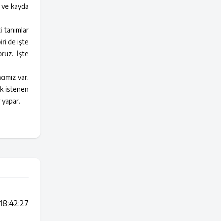
i ve kayda
i tanımlar
ri de işte
ruz. İşte
cımız var.
k istenen
r yapar.
18:42:27