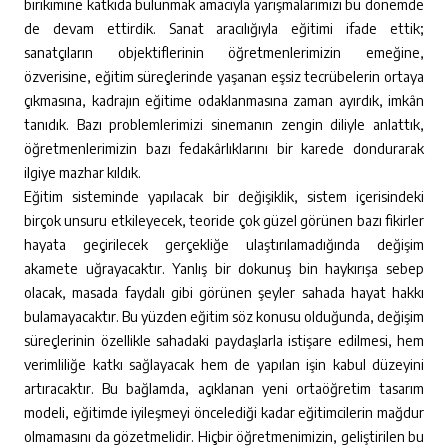
birikimine katkıda bulunmak amacıyla yarışmalarımızı bu dönemde
de devam ettirdik. Sanat aracılığıyla eğitimi ifade ettik;
sanatçıların objektiflerinin öğretmenlerimizin emeğine,
özverisine, eğitim süreçlerinde yaşanan eşsiz tecrübelerin ortaya
çıkmasına, kadrajın eğitime odaklanmasına zaman ayırdık, imkân
tanıdık. Bazı problemlerimizi sinemanın zengin diliyle anlattık,
öğretmenlerimizin bazı fedakârlıklarını bir karede dondurarak
ilgiye mazhar kıldık.
Eğitim sisteminde yapılacak bir değişiklik, sistem içerisindeki
birçok unsuru etkileyecek, teoride çok güzel görünen bazı fikirler
hayata geçirilecek gerçekliğe ulaştırılamadığında değişim
akamete uğrayacaktır. Yanlış bir dokunuş bin haykırışa sebep
olacak, masada faydalı gibi görünen şeyler sahada hayat hakkı
bulamayacaktır. Bu yüzden eğitim söz konusu olduğunda, değişim
süreçlerinin özellikle sahadaki paydaşlarla istişare edilmesi, hem
verimliliğe katkı sağlayacak hem de yapılan işin kabul düzeyini
artıracaktır. Bu bağlamda, açıklanan yeni ortaöğretim tasarım
modeli, eğitimde iyileşmeyi öncelediği kadar eğitimcilerin mağdur
olmamasını da gözetmelidir. Hiçbir öğretmenimizin, geliştirilen bu