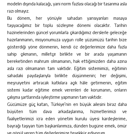
modelin dışında kalacağı, yani norm fazlası olacağı bir tasarıma asla
razı olmayız.
Bu dönem, her yönüyle sahadan yansıyanları masaya
taşıyacağımız bir toplu sözleşme dönemi olacaktır. Tarihin
hazinelerinden güncel yorumlarla çıkardığımız derslerle geleceğe
hazırlanmanın, misyonumuza uygun rolle yüzümüzü tarihin bize
gösterdiği yöne dönmenin, kendi öz değerlerimize daha fazla
sahip çıkmanın, milletçe birlikte ve bir arada yaşamanın
bereketinden mahrum olmamanın, hak ettiğimizden daha azına
asla razı olmamanın tam vaktidir. Eğitim sistemimizi, eğitimin
sahadaki paydaşlarıyla birlikte düşünmenin; her değişimi,
meşruiyetini artıracak katkılara açık hâle getirmenin, eğitim
sistemi kadar eğitime emek verenleri de korumanın, onların
çalışma şartlarında iyileştirme yapmanın tam vaktidir.
Gücümüze güç katan, Türkiye’nin en büyük ailesini biraz daha
büyüten tüm dava arkadaşlarıma, hizmetlerimizi ve
faaliyetlerimizi icra eden yönetim kurulu üyesi kardeşlerime,
bayrağı taşıyan tüm başkanlarımıza, dünden bugüne emek, ömür
ve gönül veren tüm değerlerimize teşekkür ediyorum.