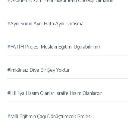
#
'Akademik Zam' Yeni Hükümetin Önceliği Olmalıdır
#
Aynı Sorun Aynı Hata Aynı Tartışma
#
FATİH Projesi Mesleki Eğitimi Uçurabilir mi?
#
İmkânsız Diye Bir Şey Yoktur
#
İHH'ya Hasım Olanlar İsrail'e Hısım Olanlardır
#
Milli Eğitimin Çağı Dönüştürecek Projesi