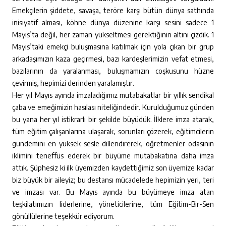
Emekçilerin şiddete, savaşa, teröre karşı bütün dünya sathında
inisiyatif alması, köhne dünya düzenine karşı sesini sadece 1
Mayıs’ta değil, her zaman yükseltmesi gerektiğinin altını çizdik. 1
Mayıs’taki emekçi buluşmasına katılmak için yola çıkan bir grup
arkadaşımızın kaza geçirmesi, bazı kardeşlerimizin vefat etmesi,
bazılarının da yaralanması, buluşmamızın coşkusunu hüzne
çevirmiş, hepimizi derinden yaralamıştır.
Her yıl Mayıs ayında imzaladığımız mutabakatlar bir yıllık sendikal
çaba ve emeğimizin hasılası niteliğindedir. Kurulduğumuz günden
bu yana her yıl istikrarlı bir şekilde büyüdük. İlklere imza atarak,
tüm eğitim çalışanlarına ulaşarak, sorunları çözerek, eğitimcilerin
gündemini en yüksek sesle dillendirerek, öğretmenler odasının
iklimini teneffüs ederek bir büyüme mutabakatına daha imza
attık. Şüphesiz ki ilk üyemizden kaydettiğimiz son üyemize kadar
biz büyük bir aileyiz; bu destansı mücadelede hepimizin yeri, teri
ve imzası var. Bu Mayıs ayında bu büyümeye imza atan
teşkilatımızın liderlerine, yöneticilerine, tüm Eğitim-Bir-Sen
gönüllülerine teşekkür ediyorum.