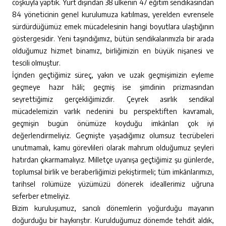
coşkuyla yaptık. Yurt dışından 38 ülkenin 47 eğitim sendikasından
84 yöneticinin genel kurulumuza katılması, yerelden evrensele
sürdürdüğümüz emek mücadelesinin hangi boyutlara ulaştığının
göstergesidir. Yeni taşındığımız, bütün sendikalarımızla bir arada
olduğumuz hizmet binamız, birliğimizin en büyük nişanesi ve
tescili olmuştur.
İçinden geçtiğimiz süreç, yakın ve uzak geçmişimizin eyleme
geçmeye hazır hâli; geçmiş ise şimdinin prizmasından
seyrettiğimiz gerçekliğimizdir. Çeyrek asırlık sendikal
mücadelemizin varlık nedenini bu perspektiften kavramalı,
geçmişin bugün önümüze koyduğu imkânları çok iyi
değerlendirmeliyiz. Geçmişte yaşadığımız olumsuz tecrübeleri
unutmamalı, kamu görevlileri olarak mahrum olduğumuz şeyleri
hatırdan çıkarmamalıyız. Milletçe uyanışa geçtiğimiz şu günlerde,
toplumsal birlik ve beraberliğimizi pekiştirmeli; tüm imkânlarımızı,
tarihsel rolümüze yüzümüzü dönerek ideallerimiz uğruna
seferber etmeliyiz.
Bizim kuruluşumuz, sancılı dönemlerin yoğurduğu mayanın
doğurduğu bir haykırıştır. Kurulduğumuz dönemde tehdit aldık,