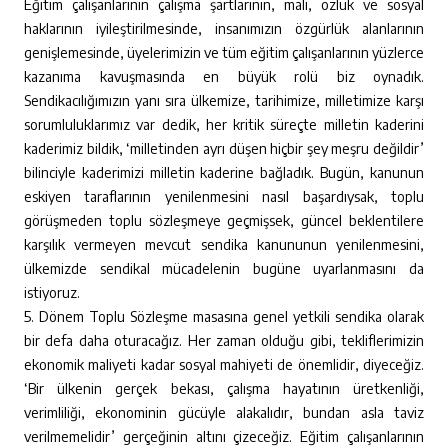
Eğitim çalışanlarının çalışma şartlarının, mali, özlük ve sosyal
haklarının iyileştirilmesinde, insanımızın özgürlük alanlarının
genişlemesinde, üyelerimizin ve tüm eğitim çalışanlarının yüzlerce
kazanıma kavuşmasında en büyük rolü biz oynadık.
Sendikacılığımızın yanı sıra ülkemize, tarihimize, milletimize karşı
sorumluluklarımız var dedik, her kritik süreçte milletin kaderini
kaderimiz bildik, ‘milletinden ayrı düşen hiçbir şey meşru değildir’
bilinciyle kaderimizi milletin kaderine bağladık. Bugün, kanunun
eskiyen taraflarının yenilenmesini nasıl başardıysak, toplu
görüşmeden toplu sözleşmeye geçmişsek, güncel beklentilere
karşılık vermeyen mevcut sendika kanununun yenilenmesini,
ülkemizde sendikal mücadelenin bugüne uyarlanmasını da
istiyoruz.
5. Dönem Toplu Sözleşme masasına genel yetkili sendika olarak
bir defa daha oturacağız. Her zaman olduğu gibi, tekliflerimizin
ekonomik maliyeti kadar sosyal mahiyeti de önemlidir, diyeceğiz.
‘Bir ülkenin gerçek bekası, çalışma hayatının üretkenliği,
verimliliği, ekonominin gücüyle alakalıdır, bundan asla taviz
verilmemelidir’ gerçeğinin altını çizeceğiz. Eğitim çalışanlarının