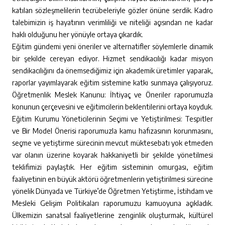
katılan sözleşmelilerin tecrübeleriyle gözler önüne serdik. Kadro
talebimizin iş hayatının verimliliği ve niteliği açısından ne kadar
haklı olduğunu her yönüyle ortaya çıkardık.
Eğitim gündemi yeni öneriler ve alternatifler söylemlerle dinamik
bir şekilde cereyan ediyor. Hizmet sendikacılığı kadar misyon
sendikacılığını da önemsediğimiz için akademik üretimler yaparak,
raporlar yayımlayarak eğitim sistemine katkı sunmaya çalışıyoruz.
Öğretmenlik Meslek Kanunu: İhtiyaç ve Öneriler raporumuzla
konunun çerçevesini ve eğitimcilerin beklentilerini ortaya koyduk.
Eğitim Kurumu Yöneticilerinin Seçimi ve Yetiştirilmesi: Tespitler
ve Bir Model Önerisi raporumuzla kamu hafızasının korunmasını,
seçme ve yetiştirme sürecinin mevcut müktesebatı yok etmeden
var olanın üzerine koyarak hakkaniyetli bir şekilde yönetilmesi
teklifimizi paylaştık. Her eğitim sisteminin omurgası, eğitim
faaliyetinin en büyük aktörü öğretmenlerin yetiştirilmesi sürecine
yönelik Dünyada ve Türkiye’de Öğretmen Yetiştirme, İstihdam ve
Mesleki Gelişim Politikaları raporumuzu kamuoyuna açıkladık.
Ülkemizin sanatsal faaliyetlerine zenginlik oluşturmak, kültürel