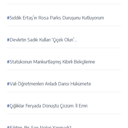
#
Sıddık Ertaş’ın Rosa Parks Duruşunu Kutluyorum
#
Devletin Sadık Kulları ‘Çiçek Olun’…
#
Statükonun Mankurtlaşmış Kibirli Bekçilerine
#
Vali Öğretmenleri Anladı Darısı Hükümete
#
Çığlıklar Feryada Dönüştü Çözüm: İl Emri
#
Eğitim-Bir-Sen Neleri Yapmadı?