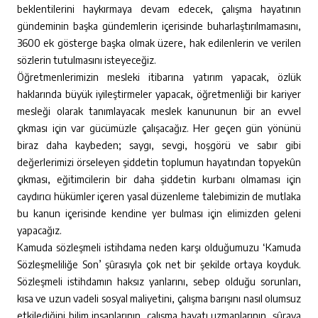
beklentilerini haykırmaya devam edecek, çalışma hayatının
gündeminin başka gündemlerin içerisinde buharlaştırılmamasını,
3600 ek gösterge başka olmak üzere, hak edilenlerin ve verilen
sözlerin tutulmasını isteyeceğiz.
Öğretmenlerimizin mesleki itibarına yatırım yapacak, özlük
haklarında büyük iyileştirmeler yapacak, öğretmenliği bir kariyer
mesleği olarak tanımlayacak meslek kanununun bir an evvel
çıkması için var gücümüzle çalışacağız. Her geçen gün yönünü
biraz daha kaybeden; saygı, sevgi, hoşgörü ve sabır gibi
değerlerimizi örseleyen şiddetin toplumun hayatından topyekûn
çıkması, eğitimcilerin bir daha şiddetin kurbanı olmaması için
caydırıcı hükümler içeren yasal düzenleme talebimizin de mutlaka
bu kanun içerisinde kendine yer bulması için elimizden geleni
yapacağız.
Kamuda sözleşmeli istihdama neden karşı olduğumuzu ‘Kamuda
Sözleşmeliliğe Son’ şûrasıyla çok net bir şekilde ortaya koyduk.
Sözleşmeli istihdamın haksız yanlarını, sebep olduğu sorunları,
kısa ve uzun vadeli sosyal maliyetini, çalışma barışını nasıl olumsuz
etkilediğini bilim insanlarının, çalışma hayatı uzmanlarının, şûraya