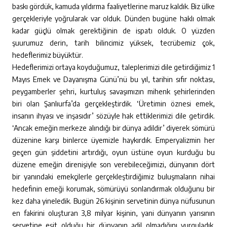
baskı gördük, kamuda yıldırma faaliyetlerine maruz kaldık. Biz ülke
gerçekleriyle yoğrularak var olduk. Dünden bugüne haklı olmak
kadar güçlü olmak gerektiğinin de ispatı olduk. O yüzden
şuurumuz derin, tarih bilincimiz yüksek, tecrübemiz çok,
hedeflerimiz büyüktür.
Hedeflerimizi ortaya koyduğumuz, taleplerimizi dile getirdiğimiz 1
Mayıs Emek ve Dayanışma Günü’nü bu yıl, tarihin sıfır noktası,
peygamberler şehri, kurtuluş savaşımızın mihenk şehirlerinden
biri olan Şanlıurfa’da gerçekleştirdik. ‘Üretimin öznesi emek,
insanın ihyası ve inşasıdır’ sözüyle hak ettiklerimizi dile getirdik.
‘Ancak emeğin merkeze alındığı bir dünya adildir’ diyerek sömürü
düzenine karşı binlerce üyemizle haykırdık. Emperyalizmin her
geçen gün şiddetini artırdığı, oyun üstüne oyun kurduğu bu
düzene emeğin direnişiyle son verebileceğimizi, dünyanın dört
bir yanındaki emekçilerle gerçekleştirdiğimiz buluşmaların nihai
hedefinin emeği korumak, sömürüyü sonlandırmak olduğunu bir
kez daha yineledik. Bugün 26 kişinin servetinin dünya nüfusunun
en fakirini oluşturan 3,8 milyar kişinin, yani dünyanın yarısının
servetine eşit olduğu bir dünyanın adil olmadığını vurguladık.