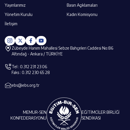
Yayınlarımız
Basın Açıklamaları
Yönetim Kurulu
Kadın Komisyonu
İletişim
Zübeyde Hanım Mahallesi Sebze Bahçeleri Caddesi No:86
Altındağ - Ankara / TÜRKİYE
Tel : 0.312 231 23 06
Faks : 0.312 230 65 28
ebs@ebs.org.tr
MEMUR-SEN
EĞİTİMCİLER BİRLİĞİ
KONFEDERASYONU
SENDİKASI