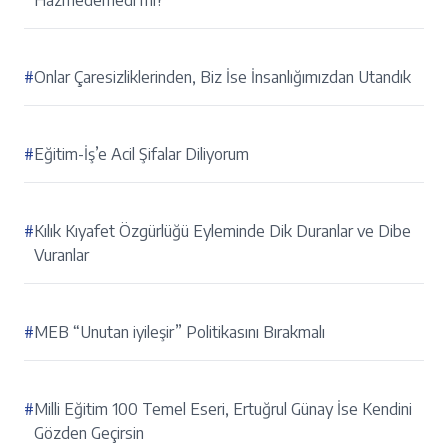
Hazmedemedi mi?
#
Onlar Çaresizliklerinden, Biz İse İnsanlığımızdan Utandık
#
Eğitim-İş’e Acil Şifalar Diliyorum
#
Kılık Kıyafet Özgürlüğü Eyleminde Dik Duranlar ve Dibe
Vuranlar
#
MEB “Unutan iyileşir” Politikasını Bırakmalı
#
Milli Eğitim 100 Temel Eseri, Ertuğrul Günay İse Kendini
Gözden Geçirsin