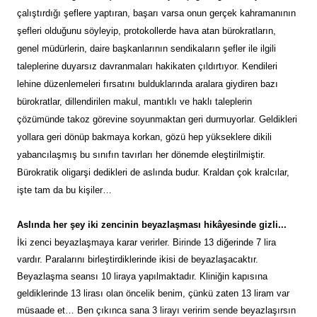
çalıştırdığı şeflere yaptıran, başarı varsa onun gerçek kahramanının
şefleri olduğunu söyleyip, protokollerde hava atan bürokratların,
genel müdürlerin, daire başkanlarının sendikaların şefler ile ilgili
taleplerine duyarsız davranmaları hakikaten çıldırtıyor. Kendileri
lehine düzenlemeleri fırsatını bulduklarında aralara giydiren bazı
bürokratlar, dillendirilen makul, mantıklı ve haklı taleplerin
çözümünde takoz görevine soyunmaktan geri durmuyorlar. Geldikleri
yollara geri dönüp bakmaya korkan, gözü hep yükseklere dikili
yabancılaşmış bu sınıfın tavırları her dönemde eleştirilmiştir.
Bürokratik oligarşi dedikleri de aslında budur. Kraldan çok kralcılar,
işte tam da bu kişiler…
Aslında her şey iki zencinin beyazlaşması hikâyesinde gizli...
İki zenci beyazlaşmaya karar verirler. Birinde 13 diğerinde 7 lira
vardır. Paralarını birleştirdiklerinde ikisi de beyazlaşacaktır.
Beyazlaşma seansı 10 liraya yapılmaktadır. Kliniğin kapısına
geldiklerinde 13 lirası olan öncelik benim, çünkü zaten 13 liram var
müsaade et… Ben çıkınca sana 3 lirayı veririm sende beyazlaşırsın