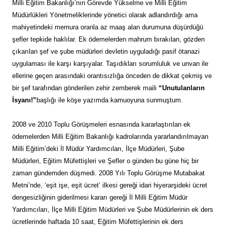
Milli Eğitim Bakanlığı’nın Görevde Yükselme ve Milli Eğitim
Müdürlükleri Yönetmeliklerinde yönetici olarak adlandırdığı ama
mahiyetindeki memura oranla az maaş alan durumuna düşürdüğü
şefler tepkide haklılar. Ek ödemelerden mahrum bırakılan, gözden
çıkarılan şef ve şube müdürleri devletin uyguladığı pasif ötanazi
uygulaması ile karşı karşıyalar. Taşıdıkları sorumluluk ve unvan ile
ellerine geçen arasındaki orantısızlığa önceden de dikkat çekmiş ve
bir şef tarafından gönderilen zehir zemberek maili
“Unutulanların
İsyanı!”
başlığı ile köşe yazımda kamuoyuna sunmuştum.
2008 ve 2010 Toplu Görüşmeleri esnasında kararlaştırılan ek
ödemelerden Milli Eğitim Bakanlığı kadrolarında yararlandırılmayan
Milli Eğitim’deki İl Müdür Yardımcıları, İlçe Müdürleri, Şube
Müdürleri, Eğitim Müfettişleri ve Şefler o günden bu güne hiç bir
zaman gündemden düşmedi. 2008 Yılı Toplu Görüşme Mutabakat
Metni’nde, ‘eşit işe, eşit ücret’ ilkesi gereği idari hiyerarşideki ücret
dengesizliğinin giderilmesi kararı gereği İl Milli Eğitim Müdür
Yardımcıları, İlçe Milli Eğitim Müdürleri ve Şube Müdürlerinin ek ders
ücretlerinde haftada 10 saat, Eğitim Müfettişlerinin ek ders