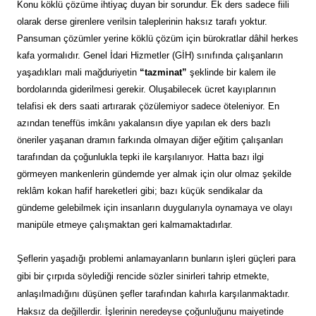
Konu köklü çözüme ihtiyaç duyan bir sorundur. Ek ders sadece fiili
olarak derse girenlere verilsin taleplerinin haksız tarafı yoktur.
Pansuman çözümler yerine köklü çözüm için bürokratlar dâhil herkes
kafa yormalıdır. Genel İdari Hizmetler (GİH) sınıfında çalışanların
yaşadıkları mali mağduriyetin
“tazminat”
şeklinde bir kalem ile
bordolarında giderilmesi gerekir. Oluşabilecek ücret kayıplarının
telafisi ek ders saati artırarak çözülemiyor sadece öteleniyor. En
azından teneffüs imkânı yakalansın diye yapılan ek ders bazlı
öneriler yaşanan dramın farkında olmayan diğer eğitim çalışanları
tarafından da çoğunlukla tepki ile karşılanıyor. Hatta bazı ilgi
görmeyen mankenlerin gündemde yer almak için olur olmaz şekilde
reklâm kokan hafif hareketleri gibi; bazı küçük sendikalar da
gündeme gelebilmek için insanların duygularıyla oynamaya ve olayı
manipüle etmeye çalışmaktan geri kalmamaktadırlar.
Şeflerin yaşadığı problemi anlamayanların bunların işleri güçleri para
gibi bir çırpıda söylediği rencide sözler sinirleri tahrip etmekte,
anlaşılmadığını düşünen şefler tarafından kahırla karşılanmaktadır.
Haksız da değillerdir. İşlerinin neredeyse çoğunluğunu maiyetinde