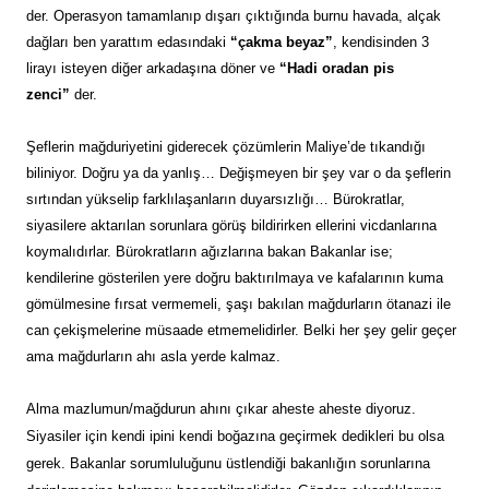
der. Operasyon tamamlanıp dışarı çıktığında burnu havada, alçak
dağları ben yarattım edasındaki
“çakma beyaz”
, kendisinden 3
lirayı isteyen diğer arkadaşına döner ve
“Hadi oradan pis
zenci”
der.
Şeflerin mağduriyetini giderecek çözümlerin Maliye’de tıkandığı
biliniyor. Doğru ya da yanlış… Değişmeyen bir şey var o da şeflerin
sırtından yükselip farklılaşanların duyarsızlığı… Bürokratlar,
siyasilere aktarılan sorunlara görüş bildirirken ellerini vicdanlarına
koymalıdırlar. Bürokratların ağızlarına bakan Bakanlar ise;
kendilerine gösterilen yere doğru baktırılmaya ve kafalarının kuma
gömülmesine fırsat vermemeli, şaşı bakılan mağdurların ötanazi ile
can çekişmelerine müsaade etmemelidirler. Belki her şey gelir geçer
ama mağdurların ahı asla yerde kalmaz.
Alma mazlumun/mağdurun ahını çıkar aheste aheste diyoruz.
Siyasiler için kendi ipini kendi boğazına geçirmek dedikleri bu olsa
gerek. Bakanlar sorumluluğunu üstlendiği bakanlığın sorunlarına