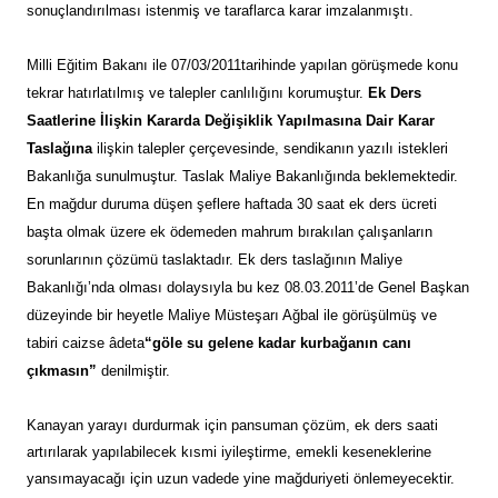
sonuçlandırılması istenmiş ve taraflarca karar imzalanmıştı.
Milli Eğitim Bakanı ile 07/03/2011tarihinde yapılan görüşmede konu
tekrar hatırlatılmış ve talepler canlılığını korumuştur.
Ek Ders
Saatlerine İlişkin Kararda Değişiklik Yapılmasına Dair Karar
Taslağına
ilişkin talepler çerçevesinde, sendikanın yazılı istekleri
Bakanlığa sunulmuştur. Taslak Maliye Bakanlığında beklemektedir.
En mağdur duruma düşen şeflere haftada 30 saat ek ders ücreti
başta olmak üzere ek ödemeden mahrum bırakılan çalışanların
sorunlarının çözümü taslaktadır. Ek ders taslağının Maliye
Bakanlığı’nda olması dolaysıyla bu kez 08.03.2011’de Genel Başkan
düzeyinde bir heyetle Maliye Müsteşarı Ağbal ile görüşülmüş ve
tabiri caizse âdeta
“göle su gelene kadar kurbağanın canı
çıkmasın”
denilmiştir.
Kanayan yarayı durdurmak için pansuman çözüm, ek ders saati
artırılarak yapılabilecek kısmi iyileştirme, emekli keseneklerine
yansımayacağı için uzun vadede yine mağduriyeti önlemeyecektir.