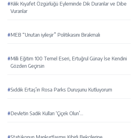
#
Kılık Kıyafet Özgürlüğü Eyleminde Dik Duranlar ve Dibe
Vuranlar
#
MEB “Unutan iyileşir” Politikasını Bırakmalı
#
Milli Eğitim 100 Temel Eseri, Ertuğrul Günay İse Kendini
Gözden Geçirsin
#
Sıddık Ertaş’ın Rosa Parks Duruşunu Kutluyorum
#
Devletin Sadık Kulları ‘Çiçek Olun’…
#
Statükonun Mankurtlaşmış Kibirli Bekçilerine