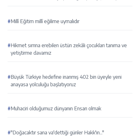
#
Millî Eğitim millî eğilime uymalıdır
#
Hikmet sırrına erebilen üstün zekâlı çocukları tanıma ve
yetiştirme davamız
#
Büyük Türkiye hedefine inanmış 402 bin üyeyle yeni
anayasa yolculuğu başlatıyoruz
#
Muhaciri olduğumuz dünyanın Ensarı olmak
#
"Doğacaktır sana va'dettiği günler Hakk'ın..."