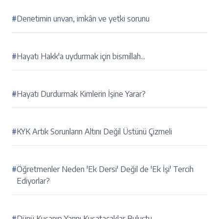
#
Denetimin unvan, imkân ve yetki sorunu
#
Hayatı Hakk'a uydurmak için bismillah...
#
Hayatı Durdurmak Kimlerin İşine Yarar?
#
KYK Artık Sorunların Altını Değil Üstünü Çizmeli
#
Öğretmenler Neden 'Ek Dersi' Değil de 'Ek İşi' Tercih
Ediyorlar?
#
Dünü Kuşanıp Yarını Kuşatacaklar Buluştu