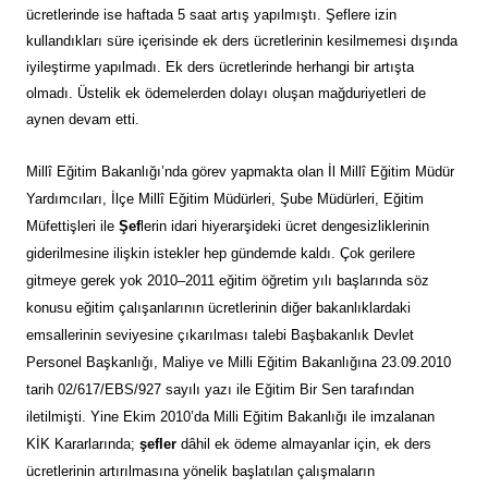
ücretlerinde ise haftada 5 saat artış yapılmıştı. Şeflere izin
kullandıkları süre içerisinde ek ders ücretlerinin kesilmemesi dışında
iyileştirme yapılmadı. Ek ders ücretlerinde herhangi bir artışta
olmadı. Üstelik ek ödemelerden dolayı oluşan mağduriyetleri de
aynen devam etti.
Millî Eğitim Bakanlığı’nda görev yapmakta olan İl Millî Eğitim Müdür
Yardımcıları, İlçe Millî Eğitim Müdürleri, Şube Müdürleri, Eğitim
Müfettişleri ile
Şef
lerin idari hiyerarşideki ücret dengesizliklerinin
giderilmesine ilişkin istekler hep gündemde kaldı. Çok gerilere
gitmeye gerek yok 2010–2011 eğitim öğretim yılı başlarında söz
konusu eğitim çalışanlarının ücretlerinin diğer bakanlıklardaki
emsallerinin seviyesine çıkarılması talebi Başbakanlık Devlet
Personel Başkanlığı, Maliye ve Milli Eğitim Bakanlığına 23.09.2010
tarih 02/617/EBS/927 sayılı yazı ile Eğitim Bir Sen tarafından
iletilmişti. Yine Ekim 2010’da Milli Eğitim Bakanlığı ile imzalanan
KİK Kararlarında;
şefler
dâhil ek ödeme almayanlar için, ek ders
ücretlerinin artırılmasına yönelik başlatılan çalışmaların