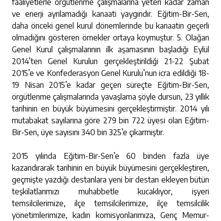
faaliyetlerle örgütlenme çalışmalarına yeteri kadar zaman
ve enerji ayrılamadığı kanaati yaygındır. Eğitim-Bir-Sen,
daha önceki genel kurul dönemlerinde bu kanaatin geçerli
olmadığını gösteren örnekler ortaya koymuştur. 5. Olağan
Genel Kurul çalışmalarının ilk aşamasının başladığı Eylül
2014’ten Genel Kurulun gerçekleştirildiği 21-22 Şubat
2015’e ve Konfederasyon Genel Kurulu’nun icra edildiği 18-
19 Nisan 2015’e kadar geçen süreçte Eğitim-Bir-Sen,
örgütlenme çalışmalarında yavaşlama şöyle dursun, 23 yıllık
tarihinin en büyük büyümesini gerçekleştirmiştir. 2014 yılı
mutabakat sayılarına göre 279 bin 722 üyesi olan Eğitim-
Bir-Sen, üye sayısını 340 bin 325’e çıkarmıştır.
2015 yılında Eğitim-Bir-Sen’e 60 binden fazla üye
kazandırarak tarihinin en büyük büyümesini gerçekleştiren,
geçmişte yazdığı destanlara yeni bir destan ekleyen bütün
teşkilatlarımızı muhabbetle kucaklıyor, işyeri
temsilcilerimize, ilçe temsilcilerimize, ilçe temsilcilik
yönetimlerimize, kadın komisyonlarımıza, Genç Memur-