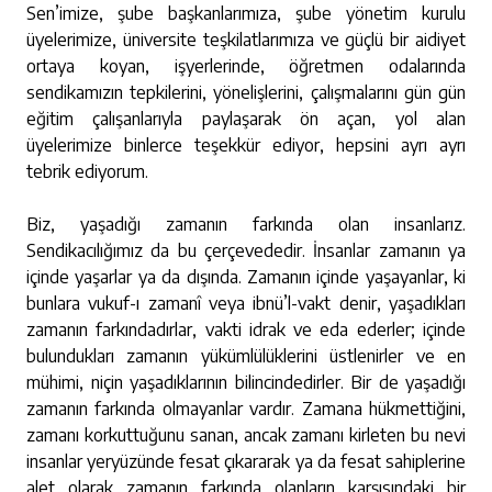
Sen’imize, şube başkanlarımıza, şube yönetim kurulu
üyelerimize, üniversite teşkilatlarımıza ve güçlü bir aidiyet
ortaya koyan, işyerlerinde, öğretmen odalarında
sendikamızın tepkilerini, yönelişlerini, çalışmalarını gün gün
eğitim çalışanlarıyla paylaşarak ön açan, yol alan
üyelerimize binlerce teşekkür ediyor, hepsini ayrı ayrı
tebrik ediyorum.
Biz, yaşadığı zamanın farkında olan insanlarız.
Sendikacılığımız da bu çerçevededir. İnsanlar zamanın ya
içinde yaşarlar ya da dışında. Zamanın içinde yaşayanlar, ki
bunlara vukuf-ı zamanî veya ibnü’l-vakt denir, yaşadıkları
zamanın farkındadırlar, vakti idrak ve eda ederler; içinde
bulundukları zamanın yükümlülüklerini üstlenirler ve en
mühimi, niçin yaşadıklarının bilincindedirler. Bir de yaşadığı
zamanın farkında olmayanlar vardır. Zamana hükmettiğini,
zamanı korkuttuğunu sanan, ancak zamanı kirleten bu nevi
insanlar yeryüzünde fesat çıkararak ya da fesat sahiplerine
alet olarak zamanın farkında olanların karşısındaki bir