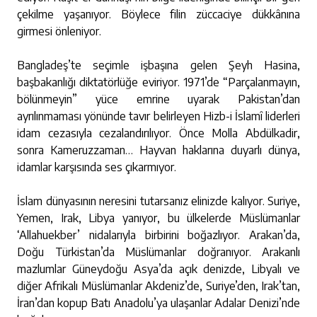
çekilme yaşanıyor. Böylece filin züccaciye dükkânına
girmesi önleniyor.
Bangladeş’te seçimle işbaşına gelen Şeyh Hasina,
başbakanlığı diktatörlüğe eviriyor. 1971’de “Parçalanmayın,
bölünmeyin” yüce emrine uyarak Pakistan’dan
ayrılınmaması yönünde tavır belirleyen Hizb-i İslamî liderleri
idam cezasıyla cezalandırılıyor. Önce Molla Abdülkadir,
sonra Kameruzzaman… Hayvan haklarına duyarlı dünya,
idamlar karşısında ses çıkarmıyor.
İslam dünyasının neresini tutarsanız elinizde kalıyor. Suriye,
Yemen, Irak, Libya yanıyor, bu ülkelerde Müslümanlar
‘Allahuekber’ nidalarıyla birbirini boğazlıyor. Arakan’da,
Doğu Türkistan’da Müslümanlar doğranıyor. Arakanlı
mazlumlar Güneydoğu Asya’da açık denizde, Libyalı ve
diğer Afrikalı Müslümanlar Akdeniz’de, Suriye’den, Irak’tan,
İran’dan kopup Batı Anadolu’ya ulaşanlar Adalar Denizi’nde