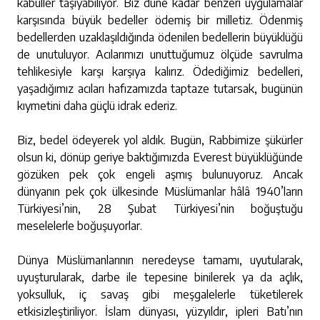
kabuller taşıyabiliyor. Biz düne kadar benzeri uygulamalar
karşısında büyük bedeller ödemiş bir milletiz. Ödenmiş
bedellerden uzaklaşıldığında ödenilen bedellerin büyüklüğü
de unutuluyor. Acılarımızı unuttuğumuz ölçüde savrulma
tehlikesiyle karşı karşıya kalırız. Ödediğimiz bedelleri,
yaşadığımız acıları hafızamızda taptaze tutarsak, bugünün
kıymetini daha güçlü idrak ederiz.
Biz, bedel ödeyerek yol aldık. Bugün, Rabbimize şükürler
olsun ki, dönüp geriye baktığımızda Everest büyüklüğünde
gözüken pek çok engeli aşmış bulunuyoruz. Ancak
dünyanın pek çok ülkesinde Müslümanlar hâlâ 1940’ların
Türkiyesi’nin, 28 Şubat Türkiyesi’nin boğuştuğu
meselelerle boğuşuyorlar.
Dünya Müslümanlarının neredeyse tamamı, uyutularak,
uyuşturularak, darbe ile tepesine binilerek ya da açlık,
yoksulluk, iç savaş gibi meşgalelerle tüketilerek
etkisizleştiriliyor. İslam dünyası, yüzyıldır, ipleri Batı’nın