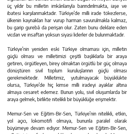
üç yıldır bu milletin imkânlarıyla barındırılmakta, iaşe ve
ibatesi karşılanmaktadır. Türkiye’de milli irade tökezlerse,
ülkenin kaynakları har vurup harman savurulmakla kalmaz,
bu garip gurebâ da perişan olur. Zaten bunu deklare eden
vicdan ve insaftan yoksun siyasi liderler de bulunmaktadır.
Türkiye’nin yeniden eski Türkiye olmaması için, milletin
güçlü olması ve milletimizi çeşitli başlıklarla bir araya
getiren, örgütleyen, birey olmaktan örgütlü bir güç olmaya
dönüştüren sivil toplum kuruluşlarının güçlü olması
gerekmektedir. Milletimiz, yutulmayacak büyüklükte
olursa, Türkiye’de hiç kimse milli iradeyi ayaklar altına
almaya cesaret edemez. Bunun yolu, sivil oluşumlarda bir
araya gelmek, birlikte nitelikli bir büyüklüğe erişmektir.
Memur-Sen ve Eğitim-Bir-Sen, Türkiye’nin nitelikli, etkin,
yol açıcı, lokomotifi olmaya, bununla paralel olarak
büyümeye devam ediyor. Memur-Sen ve Eğitim-Bir-Sen,