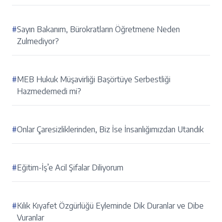
#
Sayın Bakanım, Bürokratların Öğretmene Neden
Zulmediyor?
#
MEB Hukuk Müşavirliği Başörtüye Serbestliği
Hazmedemedi mi?
#
Onlar Çaresizliklerinden, Biz İse İnsanlığımızdan Utandık
#
Eğitim-İş’e Acil Şifalar Diliyorum
#
Kılık Kıyafet Özgürlüğü Eyleminde Dik Duranlar ve Dibe
Vuranlar