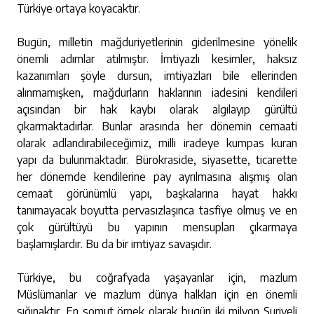
Türkiye ortaya koyacaktır.
Bugün, milletin mağduriyetlerinin giderilmesine yönelik
önemli adımlar atılmıştır. İmtiyazlı kesimler, haksız
kazanımları şöyle dursun, imtiyazları bile ellerinden
alınmamışken, mağdurların haklarının iadesini kendileri
açısından bir hak kaybı olarak algılayıp gürültü
çıkarmaktadırlar. Bunlar arasında her dönemin cemaati
olarak adlandırabileceğimiz, milli iradeye kumpas kuran
yapı da bulunmaktadır. Bürokraside, siyasette, ticarette
her dönemde kendilerine pay ayrılmasına alışmış olan
cemaat görünümlü yapı, başkalarına hayat hakkı
tanımayacak boyutta pervasızlaşınca tasfiye olmuş ve en
çok gürültüyü bu yapının mensupları çıkarmaya
başlamışlardır. Bu da bir imtiyaz savaşıdır.
Türkiye, bu coğrafyada yaşayanlar için, mazlum
Müslümanlar ve mazlum dünya halkları için en önemli
sığınaktır. En somut örnek olarak bugün iki milyon Suriyeli