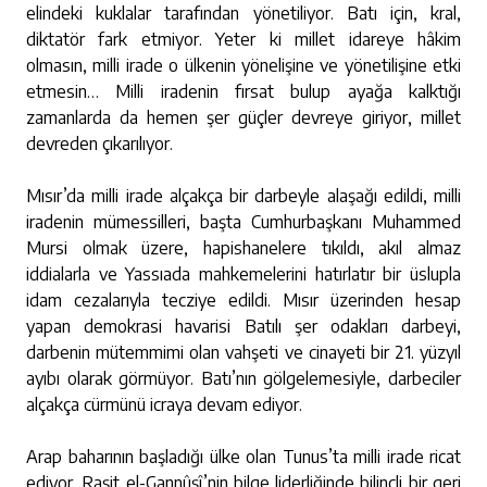
elindeki kuklalar tarafından yönetiliyor. Batı için, kral,
diktatör fark etmiyor. Yeter ki millet idareye hâkim
olmasın, milli irade o ülkenin yönelişine ve yönetilişine etki
etmesin… Milli iradenin fırsat bulup ayağa kalktığı
zamanlarda da hemen şer güçler devreye giriyor, millet
devreden çıkarılıyor.
Mısır’da milli irade alçakça bir darbeyle alaşağı edildi, milli
iradenin mümessilleri, başta Cumhurbaşkanı Muhammed
Mursi olmak üzere, hapishanelere tıkıldı, akıl almaz
iddialarla ve Yassıada mahkemelerini hatırlatır bir üslupla
idam cezalarıyla tecziye edildi. Mısır üzerinden hesap
yapan demokrasi havarisi Batılı şer odakları darbeyi,
darbenin mütemmimi olan vahşeti ve cinayeti bir 21. yüzyıl
ayıbı olarak görmüyor. Batı’nın gölgelemesiyle, darbeciler
alçakça cürmünü icraya devam ediyor.
Arap baharının başladığı ülke olan Tunus’ta milli irade ricat
ediyor. Raşit el-Gannûşî’nin bilge liderliğinde bilinçli bir geri