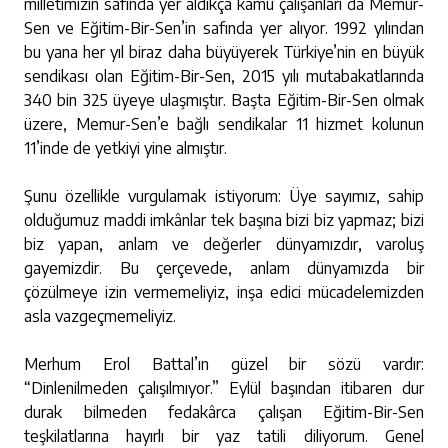
milletimizin safında yer aldıkça kamu çalışanları da Memur-
Sen ve Eğitim-Bir-Sen’in safında yer alıyor. 1992 yılından
bu yana her yıl biraz daha büyüyerek Türkiye’nin en büyük
sendikası olan Eğitim-Bir-Sen, 2015 yılı mutabakatlarında
340 bin 325 üyeye ulaşmıştır. Başta Eğitim-Bir-Sen olmak
üzere, Memur-Sen’e bağlı sendikalar 11 hizmet kolunun
11’inde de yetkiyi yine almıştır.
Şunu özellikle vurgulamak istiyorum: Üye sayımız, sahip
olduğumuz maddi imkânlar tek başına bizi biz yapmaz; bizi
biz yapan, anlam ve değerler dünyamızdır, varoluş
gayemizdir. Bu çerçevede, anlam dünyamızda bir
çözülmeye izin vermemeliyiz, inşa edici mücadelemizden
asla vazgeçmemeliyiz.
Merhum Erol Battal’ın güzel bir sözü vardır:
“Dinlenilmeden çalışılmıyor.” Eylül başından itibaren dur
durak bilmeden fedakârca çalışan Eğitim-Bir-Sen
teşkilatlarına hayırlı bir yaz tatili diliyorum. Genel