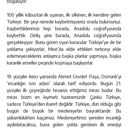
boğuluyor.
100 yıllık kâbustan ilk uyanan, ilk silkinen, ilk kendine gelen
Türkiye. Bir şeyi nerede kaybetmişseniz orada bulursunuz.
Kaybettiklerimizi hep burada, Anadolu coğrafyasında
kaybettik. Diriliş yine burada, Anadolu coğrafyasında
gerçekleşiyor. Bunu gören oyun kurucular Türkiye’ye de bir
yoklama çekiyorlar, Mısır’da elde ettikleri neticeyi elde
edemeyeceklerini anlayınca başka planlar yapmaya, başka
karanlık emeller peşinde koşmaya başlıyorlar.
19. yüzyılın ikinci yarısında Ahmet Cevdet Paşa, Osmanlı’yı
‘insanlığın son adası’ olarak tarif ediyordu. Bugün 21.
yüzyılın ilk çeyreğinde tevarüs ettiğimiz miras budur. Bu
miras bizim en kıymeti hazinemizdir. Çünkü Türkiye,
sadece Türkiye’den ibaret değildir. Türkiye, dün olduğu gibi
bugün de büyük bir medeniyetin bayraktarıdır. Bu
yükümlülükten kaçamaz. Medeniyetimiz yeniden insanlığı
aydınlatacaksa, buna giden yolda gereken ilk enerjiyi