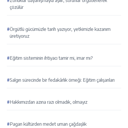
#
Zorluklar dayanışmayla aşılır, sorunlar örgütlenerek
çözülür
#
Örgütlü gücümüzle tarih yazıyor, yetkimizle kazanım
üretiyoruz
#
Eğitim sisteminin ihtiyacı tamir mi, imar mı?
#
Salgın sürecinde bir fedakârlık örneği: Eğitim çalışanları
#
Hakkımızdan azına razı olmadık, olmayız
#
Pagan kültürden medet uman çağdaşlık